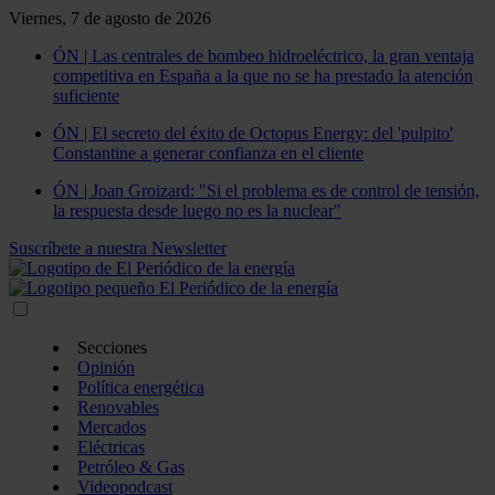
Viernes, 7 de agosto de 2026
ÓN | Las centrales de bombeo hidroeléctrico, la gran ventaja
competitiva en España a la que no se ha prestado la atención
suficiente
ÓN | El secreto del éxito de Octopus Energy: del 'pulpito'
Constantine a generar confianza en el cliente
ÓN | Joan Groizard: "Si el problema es de control de tensión,
la respuesta desde luego no es la nuclear"
Suscríbete a nuestra Newsletter
Secciones
Opinión
Política energética
Renovables
Mercados
Eléctricas
Petróleo & Gas
Videopodcast