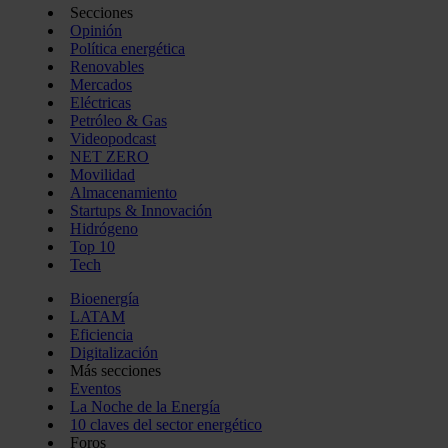
Secciones
Opinión
Política energética
Renovables
Mercados
Eléctricas
Petróleo & Gas
Videopodcast
NET ZERO
Movilidad
Almacenamiento
Startups & Innovación
Hidrógeno
Top 10
Tech
Bioenergía
LATAM
Eficiencia
Digitalización
Más secciones
Eventos
La Noche de la Energía
10 claves del sector energético
Foros