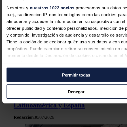
Redacción
31/07/2026
Nosotros y
nuestros 1022 socios
procesamos sus datos pe
p.ej., su dirección IP, con tecnologías como las cookies para
almacenar y acceder la información en su dispositivo con el 
ofrecer publicidad y contenido personalizados, medición de p
y contenido, investigación de audiencia y desarrollo de servi
Tiene la opción de seleccionar quién usa sus datos y con qu
propósitos. Puede cambiar o retirar su consentimiento en cu
momento desde la Declaración de cookies o clicando en el 
consentimiento.
Permitir todas
Si lo permite, también quisiéramos:
Recopilar información sobre su ubicación geográfica
Enel aumentó sus ganancias un 2,8%
puede tener una precisión de varios metros
Denegar
en la primera mitad del año por
Identificar su dispositivo analizándolo activamente p
características específicas (huellas digitales)
Latinoamérica y España
Obtenga más información sobre cómo se procesan sus dato
Redacción
30/07/2026
personales y establezca sus preferencias en la
sección de 
Puede cambiar o retirar su consentimiento en cualquier mo