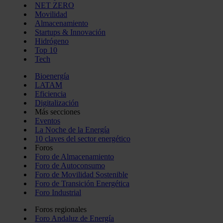
NET ZERO
Movilidad
Almacenamiento
Startups & Innovación
Hidrógeno
Top 10
Tech
Bioenergía
LATAM
Eficiencia
Digitalización
Más secciones
Eventos
La Noche de la Energía
10 claves del sector energético
Foros
Foro de Almacenamiento
Foro de Autoconsumo
Foro de Movilidad Sostenible
Foro de Transición Energética
Foro Industrial
Foros regionales
Foro Andaluz de Energía