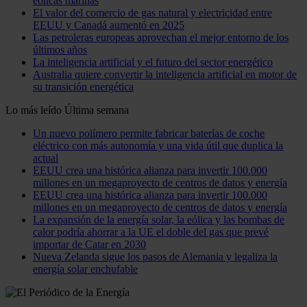
eólicas marinas
El valor del comercio de gas natural y electricidad entre
EEUU y Canadá aumentó en 2025
Las petroleras europeas aprovechan el mejor entorno de los
últimos años
La inteligencia artificial y el futuro del sector energético
Australia quiere convertir la inteligencia artificial en motor de
su transición energética
Lo más leído
Última semana
Un nuevo polímero permite fabricar baterías de coche
eléctrico con más autonomía y una vida útil que duplica la
actual
EEUU crea una histórica alianza para invertir 100.000
millones en un megaproyecto de centros de datos y energía
EEUU crea una histórica alianza para invertir 100.000
millones en un megaproyecto de centros de datos y energía
La expansión de la energía solar, la eólica y las bombas de
calor podría ahorrar a la UE el doble del gas que prevé
importar de Catar en 2030
Nueva Zelanda sigue los pasos de Alemania y legaliza la
energía solar enchufable