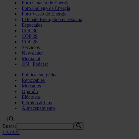
Foro Catalán de Energía
Foro Gallego de Energía
Foro Vasco de Energía
I Debate Energético en España
Especiales
COP 30
COP 29
COP 28
Servicios
Newsletter
Media kit
ON | Podcast
Política energética
Renovables
Mercados
Opinión
Eléctricas
Petróleo & Gas
Almacenamiento
Buscar
LATAM