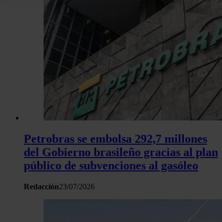
la Declaración de cookies.
Las cookies de este sitio web se usan para personalizar el c
y los anuncios, ofrecer funciones de redes sociales y analiza
tráfico. Además, compartimos información sobre el uso que 
sitio web con nuestros partners de redes sociales, publicida
análisis web, quienes pueden combinarla con otra informació
haya proporcionado o que hayan recopilado a partir del uso 
hecho de sus servicios.
Petrobras se embolsa 292,7 millones
del Gobierno brasileño gracias al plan
público de subvenciones al gasóleo
Redacción
23/07/2026