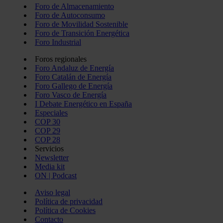
Foro de Almacenamiento
Foro de Autoconsumo
Foro de Movilidad Sostenible
Foro de Transición Energética
Foro Industrial
Foros regionales
Foro Andaluz de Energía
Foro Catalán de Energía
Foro Gallego de Energía
Foro Vasco de Energía
I Debate Energético en España
Especiales
COP 30
COP 29
COP 28
Servicios
Newsletter
Media kit
ON | Podcast
Aviso legal
Política de privacidad
Política de Cookies
Contacto