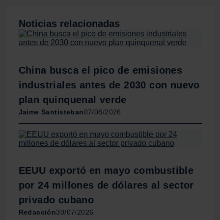
sociales y analizar el tráfico. Además, compartimos
información sobre el uso que haga del sitio web con
Noticias relacionadas
nuestros partners de redes sociales, publicidad y análisis
web, quienes pueden combinarla con otra información
que les haya proporcionado o que hayan recopilado a
partir del uso que haya hecho de sus servicios.
China busca el pico de emisiones
industriales antes de 2030 con nuevo
plan quinquenal verde
Jaime Santisteban
07/08/2026
EEUU exportó en mayo combustible
por 24 millones de dólares al sector
privado cubano
Redacción
30/07/2026