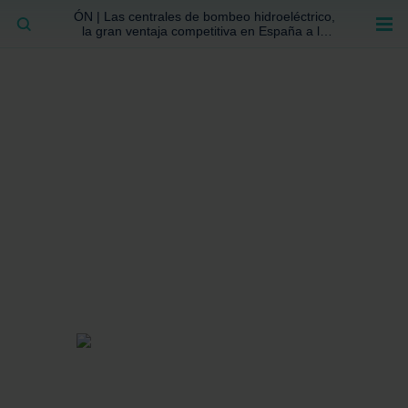
ÓN | Las centrales de bombeo hidroeléctrico,
BUSCAR
la gran ventaja competitiva en España a la
que no se ha prestado la atención suficiente