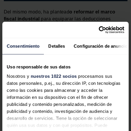
Del mismo modo, ha plantead
o reformar el marco
fiscal industrial
para equiparar las deducciones
fiscales a los estándares de los países que son los dos
grandes productores de automóviles en
Europa,
Alemania y Francia.
Consentimiento
Detalles
Configuración de anuncios
Por otro lado, ha abierto la puerta a
implementar una
ventanilla única
para la automoción, ya que este no es
Uso responsable de sus datos
un sector muy disgregado, y ha animado a una mayor
alianza entre la universidad y la empresa para mejorar
Nosotros y
nuestros 1022 socios
procesamos sus
la formación y la transferencia de conocimientos.
datos personales, p.ej., su dirección IP, con tecnologías
como las cookies para almacenar y acceder la
La crisis arancelaria en el sector
información en su dispositivo con el fin de ofrecer
publicidad y contenido personalizados, medición de
automovilístico
publicidad y contenido, investigación de audiencia y
desarrollo de servicios. Tiene la opción de seleccionar
Por último, Feijóo se ha referido a la
crisis arancelaria,
quién usa sus datos y con qué propósitos. Puede
como el el problema más inmediato que enfrenta el