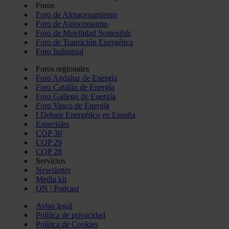
Foros
Foro de Almacenamiento
Foro de Autoconsumo
Foro de Movilidad Sostenible
Foro de Transición Energética
Foro Industrial
Foros regionales
Foro Andaluz de Energía
Foro Catalán de Energía
Foro Gallego de Energía
Foro Vasco de Energía
I Debate Energético en España
Especiales
COP 30
COP 29
COP 28
Servicios
Newsletter
Media kit
ON | Podcast
Aviso legal
Política de privacidad
Política de Cookies