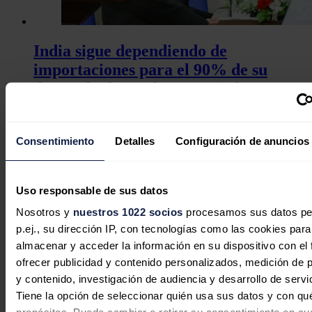
India sigue dependiendo de
importaciones para el 90% de su
demanda de crudo, según informe
CII-EY
Jaime Santisteban
07/08/2026
Consentimiento
Detalles
Configuración de anuncios
Uso responsable de sus datos
Nosotros y
nuestros 1022 socios
procesamos sus datos pe
p.ej., su dirección IP, con tecnologías como las cookies para
almacenar y acceder la información en su dispositivo con el 
ofrecer publicidad y contenido personalizados, medición de p
y contenido, investigación de audiencia y desarrollo de servi
Tiene la opción de seleccionar quién usa sus datos y con qu