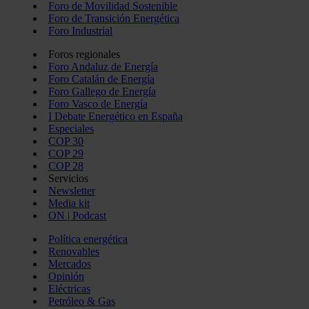
Foro de Movilidad Sostenible
Foro de Transición Energética
Foro Industrial
Foros regionales
Foro Andaluz de Energía
Foro Catalán de Energía
Foro Gallego de Energía
Foro Vasco de Energía
I Debate Energético en España
Especiales
COP 30
COP 29
COP 28
Servicios
Newsletter
Media kit
ON | Podcast
Política energética
Renovables
Mercados
Opinión
Eléctricas
Petróleo & Gas