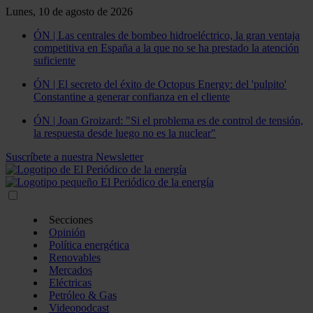
Lunes, 10 de agosto de 2026
ÓN | Las centrales de bombeo hidroeléctrico, la gran ventaja
competitiva en España a la que no se ha prestado la atención
suficiente
ÓN | El secreto del éxito de Octopus Energy: del 'pulpito'
Constantine a generar confianza en el cliente
ÓN | Joan Groizard: "Si el problema es de control de tensión,
la respuesta desde luego no es la nuclear"
Suscríbete a nuestra Newsletter
Secciones
Opinión
Política energética
Renovables
Mercados
Eléctricas
Petróleo & Gas
Videopodcast