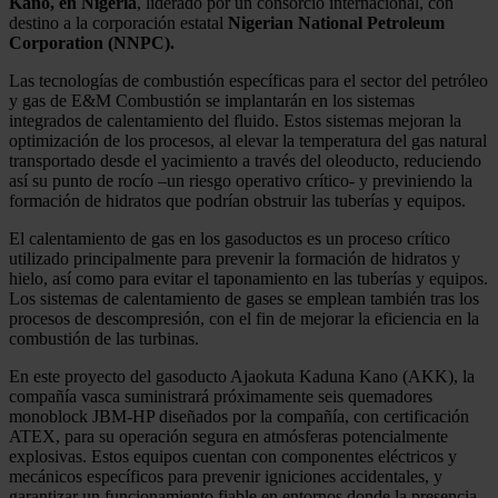
Kano, en Nigeria
, liderado por un consorcio internacional, con
destino a la corporación estatal
Nigerian National Petroleum
Corporation (NNPC).
Las tecnologías de combustión específicas para el sector del petróleo
y gas de E&M Combustión se implantarán en los sistemas
integrados de calentamiento del fluido. Estos sistemas mejoran la
optimización de los procesos, al elevar la temperatura del gas natural
transportado desde el yacimiento a través del oleoducto, reduciendo
así su punto de rocío –un riesgo operativo crítico- y previniendo la
formación de hidratos que podrían obstruir las tuberías y equipos.
El calentamiento de gas en los gasoductos es un proceso crítico
utilizado principalmente para prevenir la formación de hidratos y
hielo, así como para evitar el taponamiento en las tuberías y equipos.
Los sistemas de calentamiento de gases se emplean también tras los
procesos de descompresión, con el fin de mejorar la eficiencia en la
combustión de las turbinas.
En este proyecto del gasoducto Ajaokuta Kaduna Kano (AKK), la
compañía vasca suministrará próximamente seis quemadores
monoblock JBM-HP diseñados por la compañía, con certificación
ATEX, para su operación segura en atmósferas potencialmente
explosivas. Estos equipos cuentan con componentes eléctricos y
mecánicos específicos para prevenir igniciones accidentales, y
garantizar un funcionamiento fiable en entornos donde la presencia