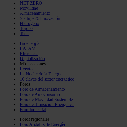
NET ZERO
Movilidad
Almacenamiento
Startups & Innovación
Hidrógeno
Top 10
Tech
Bioenergía
LATAM
Eficiencia
Digitalización
Más secciones
Eventos
La Noche de la Energía
10 claves del sector energético
Foros
Foro de Almacenamiento
Foro de Autoconsumo
Foro de Movilidad Sostenible
Foro de Transición Energética
Foro Industrial
Foros regionales
Foro Andaluz de Energía