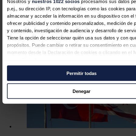
Nosotros y
nuestros 1022 socios
procesamos sus datos pe
p.ej., su dirección IP, con tecnologías como las cookies para
almacenar y acceder la información en su dispositivo con el 
¿Está resurgiendo el petróleo en
ofrecer publicidad y contenido personalizados, medición de p
aguas profundas de Nigeria?
y contenido, investigación de audiencia y desarrollo de servi
Tiene la opción de seleccionar quién usa sus datos y con qu
José A. Roca
20/07/2026
propósitos. Puede cambiar o retirar su consentimiento en cu
momento desde la Declaración de cookies o clicando en el 
consentimiento.
Permitir todas
Si lo permite, también quisiéramos:
Recopilar información sobre su ubicación geográfica
puede tener una precisión de varios metros
Denegar
Identificar su dispositivo analizándolo activamente p
características específicas (huellas digitales)
Obtenga más información sobre cómo se procesan sus dato
personales y establezca sus preferencias en la
sección de 
Puede cambiar o retirar su consentimiento en cualquier mo
la Declaración de cookies.