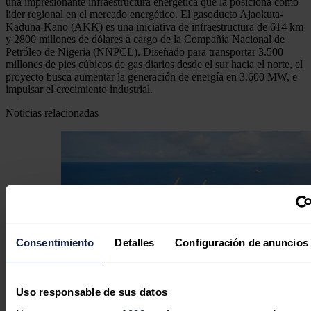
una impresionante infraestructura energética que la posiciona como
líder regional en el mercado energético. El gasoducto Ajaokuta-
Kaduna-Kano (AKK) es una iniciativa de infraestructura de 614 km
y 2800 millones de dólares a cargo de la Compañía Nacional de
Petróleo de Nigeria (NNPCL). Diseñado para transportar 3.500
millones de pies cúbicos de gas diarios desde el sur hacia el norte, el
proyecto busca aumentar la generación de energía en 3.600 MW, e
impulsar el crecimiento industrial.
Noticias relacionadas
Consentimiento
Detalles
Configuración de anuncios
Uso responsable de sus datos