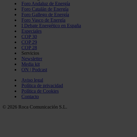
Foro Andaluz de Energía
Foro Catalán de Energía
Foro Gallego de Energía
Foro Vasco de Energía
I Debate Energético en España
Especiales
COP 30
COP 29
COP 28
Servicios
Newsletter
Media kit
ON | Podcast
Aviso legal
Política de privacidad
Política de Cookies
Contacto
© 2026 Roca Comunicación S.L.