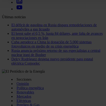
funciones de redes sociales y analizar el tráfico. Además, 
uso que haga del sitio web con nuestros partners de redes so
quienes pueden combinarla con otra información que les ha
Últimas noticias
recopilado a partir del uso que haya hecho de sus servicios.
El déficit de gasolina en Rusia dispara remodelaciones de
automóviles a gas licuado
El brent sube el 0,5 %, hasta 84 dólares, ante falta de avances
en negociaciones en Irán
Cuba agradece a China la donación de 5.000 sistemas
fotovoltaicos en medio de su crisis energética
Rusia anuncia próximo retorno de sus especialistas a central
nuclear irani de Busher
Delcy Rodríguez designa nuevo presidente para estatal
eléctrica Corpoelec
Secciones
Opinión
Política energética
Renovables
Mercados
Eléctricas
Petróleo & Gas