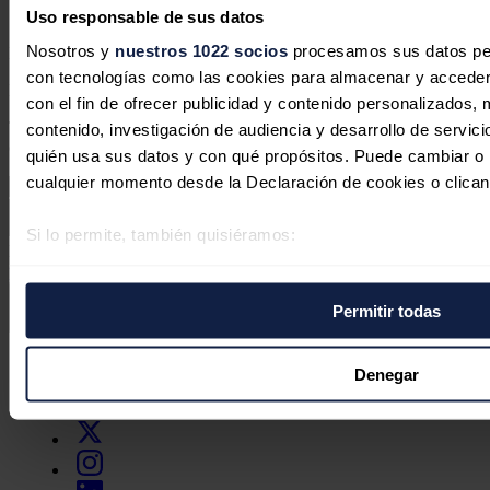
José A. Roca
06/08/2026
Uso responsable de sus datos
Nosotros y
nuestros 1022 socios
procesamos sus datos pers
No hay comentarios
con tecnologías como las cookies para almacenar y acceder 
Deja tu comentario
con el fin de ofrecer publicidad y contenido personalizados, 
Tu dirección de correo electrónico no será publicada. Todos los
contenido, investigación de audiencia y desarrollo de servici
campos son obligatorios
quién usa sus datos y con qué propósitos. Puede cambiar o r
cualquier momento desde la Declaración de cookies o clican
Si lo permite, también quisiéramos:
Este sitio web está protegido por reCAPTCHA y la
Política de
Recopilar información sobre su ubicación geográfica 
privacidad
y
Términos de servicio
de Google aplican.
varios metros
Permitir todas
Identificar su dispositivo analizándolo activamente p
Enviar comentario
específicas (huellas digitales)
Síguenos en redes sociales
Obtenga más información sobre cómo se procesan sus datos
Denegar
preferencias en la
sección de datos
. Puede cambiar o retira
momento en la Declaración de cookies.
Las cookies de este sitio web se usan para personalizar el c