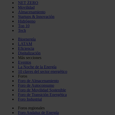
NET ZERO
Movilidad
Almacenamiento
Startups & Innovación
Hidrógeno
Top 10
Tech
Bioenergía
LATAM
Eficiencia
Digitalización
Más secciones
Eventos
La Noche de la Energía
10 claves del sector energético
Foros
Foro de Almacenamiento
Foro de Autoconsumo
Foro de Movilidad Sostenible
Foro de Transición Energética
Foro Industrial
Foros regionales
Foro Andaluz de Energía