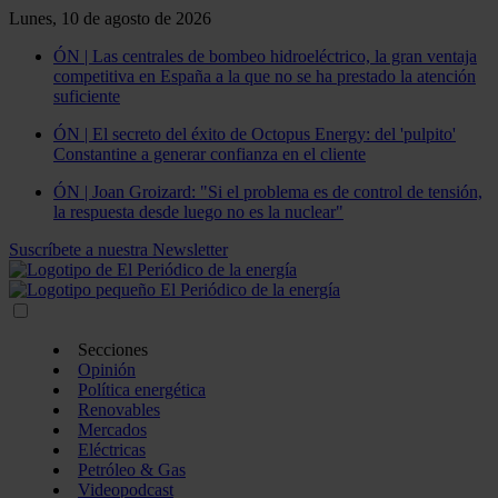
Lunes, 10 de agosto de 2026
ÓN | Las centrales de bombeo hidroeléctrico, la gran ventaja
competitiva en España a la que no se ha prestado la atención
suficiente
ÓN | El secreto del éxito de Octopus Energy: del 'pulpito'
Constantine a generar confianza en el cliente
ÓN | Joan Groizard: "Si el problema es de control de tensión,
la respuesta desde luego no es la nuclear"
Suscríbete a nuestra Newsletter
Secciones
Opinión
Política energética
Renovables
Mercados
Eléctricas
Petróleo & Gas
Videopodcast