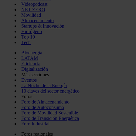
Videopodcast
NET ZERO
Movilidad
Almacenamiento
Startups & Innovación
Hidrógeno
Top 10
Tech
Bioenergía
LATAM
Eficiencia
Digitalización
Más secciones
Eventos
La Noche de la Energía
10 claves del sector energético
Foros
Foro de Almacenamiento
Foro de Autoconsumo
Foro de Movilidad Sostenible
Foro de Transición Energética
Foro Industrial
Foros regionales