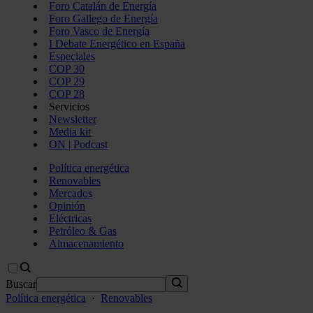
Foro Catalán de Energía
Foro Gallego de Energía
Foro Vasco de Energía
I Debate Energético en España
Especiales
COP 30
COP 29
COP 28
Servicios
Newsletter
Media kit
ON | Podcast
Política energética
Renovables
Mercados
Opinión
Eléctricas
Petróleo & Gas
Almacenamiento
Buscar
Política energética
·
Renovables