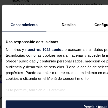
19/05/2026
El riesgo no es solo el precio, sino la concentración de
suministro en un único proveedor y la exposición al
mercado spot. ¿Creéis que la UE está avanzando lo
bastante rápido en renovables y electrificación como para
reducir esa
geometry dash
vulnerabilidad estructural en
Consentimiento
Detalles
Configu
los próximos años?
Responder
Uso responsable de sus datos
Deja tu comentario
Nosotros y
nuestros 1022 socios
procesamos sus datos pers
Tu dirección de correo electrónico no será publicada. Todos los
tecnologías como las cookies para almacenar y acceder la in
campos son obligatorios
ofrecer publicidad y contenido personalizados, medición de p
audiencia y desarrollo de servicios. Tiene la opción de sele
propósitos. Puede cambiar o retirar su consentimiento en c
Este sitio web está protegido por reCAPTCHA y la
Política de
cookies o clicando en el Menú de consentimiento.
privacidad
y
Términos de servicio
de Google aplican.
Si lo permite, también quisiéramos:
Enviar comentario
Recopilar información sobre su ubicación geográfica 
Síguenos en redes sociales
metros
Permitir todas