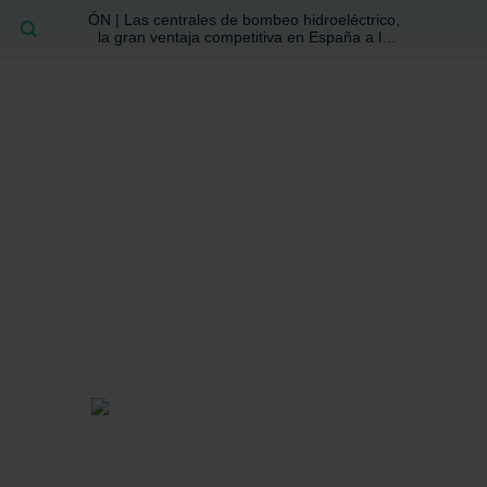
ÓN | Las centrales de bombeo hidroeléctrico,
BUSCAR
la gran ventaja competitiva en España a la
que no se ha prestado la atención suficiente