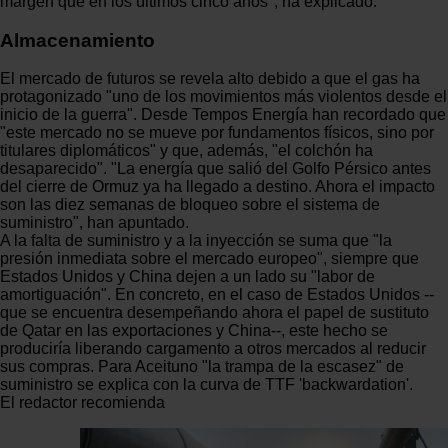
margen que en los últimos cinco años", ha explicado.
Almacenamiento
El mercado de futuros se revela alto debido a que el gas ha
protagonizado "uno de los movimientos más violentos desde el
inicio de la guerra". Desde Tempos Energía han recordado que
"este mercado no se mueve por fundamentos físicos, sino por
titulares diplomáticos" y que, además, "el colchón ha
desaparecido". "La energía que salió del Golfo Pérsico antes
del cierre de Ormuz ya ha llegado a destino. Ahora el impacto
son las diez semanas de bloqueo sobre el sistema de
suministro", han apuntado.
A la falta de suministro y a la inyección se suma que "la
presión inmediata sobre el mercado europeo", siempre que
Estados Unidos y China dejen a un lado su "labor de
amortiguación". En concreto, en el caso de Estados Unidos --
que se encuentra desempeñando ahora el papel de sustituto
de Qatar en las exportaciones y China--, este hecho se
produciría liberando cargamento a otros mercados al reducir
sus compras. Para Aceituno "la trampa de la escasez" de
suministro se explica con la curva de TTF 'backwardation'.
El redactor recomienda