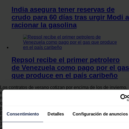
India asegura tener reservas de
crudo para 60 días tras urgir Modi a
racionar la gasolina
Repsol recibe el primer petrolero
de Venezuela como pago por el gas
que produce en el país caribeño
Los contratos de verano cotizan por encima de los de invierno,
exactamente lo contrario a lo habitual, lo que provoca un
mercado que "no incentiva el almacenamiento en verano", ya
que llega al invierno con los depósitos vacíos y revela futuros a
precios altos.
Brent
Consentimiento
Detalles
Configuración de anuncios
El barril de Brent cierra la primera quincena de mayo en los
101,82 dólares. Actualmente el mercado está atrapado entre
dos fuerzas opuestas como son el estrecho de Ormuz, con las