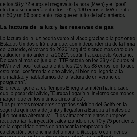
de los 58 y 72 euros el megavatio la hora (MWh) y el 'pool'
eléctrico se movería entre los 105 y 130 euros el MWh, entre
un 50 y un 86 por ciento más que en julio del año anterior.
La factura de la luz y las reservas de gas
La factura de la luz podría verse aliviada gracias a la paz entre
Estados Unidos e Irán, aunque, con independencia de la firma
del acuerdo, el verano de 2026 "seguirá siendo más caro que
cualquier junio anterior a 2021", según ha expuesto Aceituno.
De cara al mes de junio, el
TTF
estaría en los 38 y 46 euros el
MWh y el 'pool' cotizaría entre los 72 y los 88 euros, por lo que
este mes "confirmaría cierto alivio, si bien no llegaría a la
normalidad y hablaríamos de la factura de un verano de
postguerra".
El director general de Tempos Energía también ha indicado
que, a pesar del alivio, "Europa llegaría al invierno con menos
margen que en los últimos cinco años".
"Los primeros metaneros cargados saldrían del Golfo en la
segunda quincena de junio y llegarían a Europa a finales de
julio por ruta alternativa". "Los almacenamientos europeos
recuperarían la inyección, alcanzando entre 70 y 75 por ciento
de la capacidad antes de arrancar la temporada de
calefacción, por encima del umbral crítico, pero con menos