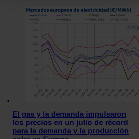
Puede cambiar o retirar su consentimiento en cualquier mo
la Declaración de cookies.
Las cookies de este sitio web se usan para personalizar el c
y los anuncios, ofrecer funciones de redes sociales y analiza
tráfico. Además, compartimos información sobre el uso que 
sitio web con nuestros partners de redes sociales, publicida
análisis web, quienes pueden combinarla con otra informaci
les haya proporcionado o que hayan recopilado a partir del 
haya hecho de sus servicios.
El gas y la demanda impulsaron
los precios en un julio de récord
para la demanda y la producción