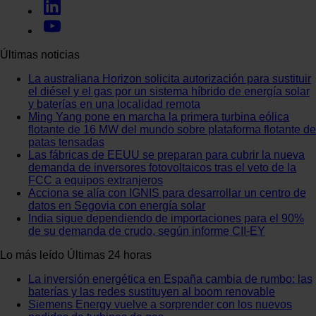
Últimas noticias
La australiana Horizon solicita autorización para sustituir
el diésel y el gas por un sistema híbrido de energía solar
y baterías en una localidad remota
Ming Yang pone en marcha la primera turbina eólica
flotante de 16 MW del mundo sobre plataforma flotante de
patas tensadas
Las fábricas de EEUU se preparan para cubrir la nueva
demanda de inversores fotovoltaicos tras el veto de la
FCC a equipos extranjeros
Acciona se alía con IGNIS para desarrollar un centro de
datos en Segovia con energía solar
India sigue dependiendo de importaciones para el 90%
de su demanda de crudo, según informe CII-EY
Lo más leído
Últimas 24 horas
La inversión energética en España cambia de rumbo: las
baterías y las redes sustituyen al boom renovable
Siemens Energy vuelve a sorprender con los nuevos