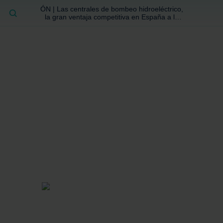
ÓN | Las centrales de bombeo hidroeléctrico,
BUSCAR
la gran ventaja competitiva en España a la
que no se ha prestado la atención suficiente