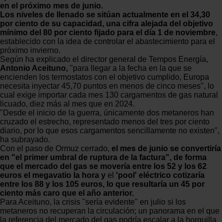
en el próximo mes de junio.
Los niveles de llenado se sitúan actualmente en el 34,30
por ciento de su capacidad, una cifra alejada del objetivo
mínimo del 80 por ciento fijado para el día 1 de noviembre
,
establecido con la idea de controlar el abastecimiento para el
próximo invierno.
Según ha explicado el director general de Tempos Energía,
Antonio Aceituno,
"para llegar a la fecha en la que se
encienden los termostatos con el objetivo cumplido, Europa
necesita inyectar 45,70 puntos en menos de cinco meses", lo
cual exige importar cada mes 130 cargamentos de gas natural
licuado, diez más al mes que en 2024.
"Desde el inicio de la guerra, únicamente dos metaneros han
cruzado el estrecho, representado menos del tres por ciento
diario, por lo que esos cargamentos sencillamente no existen",
ha subrayado.
Con el paso de Ormuz cerrado,
el mes de junio se convertiría
en "el primer umbral de ruptura de la factura", de forma
que el mercado del gas se movería entre los 52 y los 62
euros el megavatio la hora y
el
'pool' eléctrico cotizaría
entre los 88 y los 105 euros, lo que resultaría un 45 por
ciento más caro que el año anterior.
Para Aceituno, la crisis "sería evidente" en julio si los
metaneros no recuperan la circulación; un panorama en el que
la referencia del mercado del gas podría escalar a la horquilla