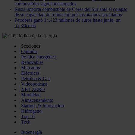
combustibles siguen tensionados
Rusia importa combustible de Corea del Sur ante el colapso
de su capacidad de refinación por los ataques ucranianos
Petrobras ganó 14.423 millones de euros hasta junio, un
55,3% más
Secciones
Opinión
Política energética
Renovables
Mercados
Eléctricas
Petróleo & Gas
Videopodcast
NET ZERO
Movilidad
Almacenamiento
Startups & Innovación
Hidrógeno
Top 10
Tech
Bioenergía