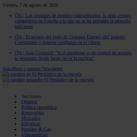
Viernes, 7 de agosto de 2026
ÓN | Las centrales de bombeo hidroeléctrico, la gran ventaja
competitiva en España a la que no se ha prestado la atención
suficiente
ÓN | El secreto del éxito de Octopus Energy: del 'pulpito'
Constantine a generar confianza en el cliente
ÓN | Joan Groizard: "Si el problema es de control de tensión,
la respuesta desde luego no es la nuclear"
Suscríbete a nuestra Newsletter
Secciones
Opinión
Política energética
Renovables
Mercados
Eléctricas
Petróleo & Gas
Videopodcast