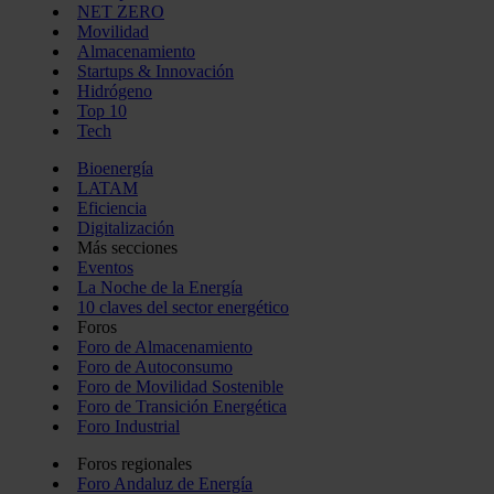
NET ZERO
Movilidad
Almacenamiento
Startups & Innovación
Hidrógeno
Top 10
Tech
Bioenergía
LATAM
Eficiencia
Digitalización
Más secciones
Eventos
La Noche de la Energía
10 claves del sector energético
Foros
Foro de Almacenamiento
Foro de Autoconsumo
Foro de Movilidad Sostenible
Foro de Transición Energética
Foro Industrial
Foros regionales
Foro Andaluz de Energía