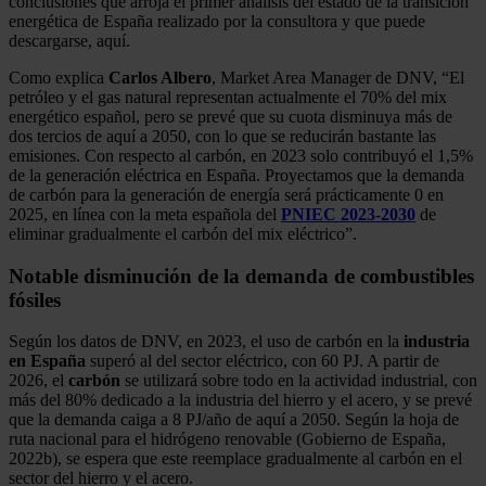
conclusiones que arroja el primer análisis del estado de la transición
energética de España realizado por la consultora y que puede
descargarse, aquí.
Como explica
Carlos Albero
, Market Area Manager de DNV, “El
petróleo y el gas natural representan actualmente el 70% del mix
energético español, pero se prevé que su cuota disminuya más de
dos tercios de aquí a 2050, con lo que se reducirán bastante las
emisiones. Con respecto al carbón, en 2023 solo contribuyó el 1,5%
de la generación eléctrica en España. Proyectamos que la demanda
de carbón para la generación de energía será prácticamente 0 en
2025, en línea con la meta española del
PNIEC 2023-2030
de
eliminar gradualmente el carbón del mix eléctrico”.
Notable disminución de la demanda de combustibles
fósiles
Según los datos de DNV, en 2023, el uso de carbón en la
industria
en España
superó al del sector eléctrico, con 60 PJ. A partir de
2026, el
carbón
se utilizará sobre todo en la actividad industrial, con
más del 80% dedicado a la industria del hierro y el acero, y se prevé
que la demanda caiga a 8 PJ/año de aquí a 2050. Según la hoja de
ruta nacional para el hidrógeno renovable (Gobierno de España,
2022b), se espera que este reemplace gradualmente al carbón en el
sector del hierro y el acero.