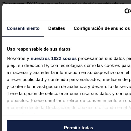
En resumen, DNV espera que las centrales de ciclo combinado en
España continúen desempeñando un papel crucial en apoyo de la
red eléctrica, con un factor de capacidad reducido pero esencial para
garantizar la fiabilidad del sistema
. “No obstante, ante la falta de
políticas específicas, su futuro dependerá en gran medida del
Consentimiento
Detalles
Configuración de anuncios
panorama normativo y de mercado, junto con la adaptación a
tecnologías más limpias como el hidrógeno verde”, afirma Carlos
Albero.
Uso responsable de sus datos
Para la consultora, y desde un enfoque global,
España
avanza en la
transición hacia un mix energético más ecológico y eficiente, pero
Nosotros y
nuestros 1022 socios
procesamos sus datos pe
alcanzar el “cero neto” en 2050 exige, entre otras cosas, dar
p.ej., su dirección IP, con tecnologías como las cookies para
continuidad a los marcos legislativos y afrontar un cambio gradual
en la descarbonización de todos los sectores.
almacenar y acceder la información en su dispositivo con el 
ofrecer publicidad y contenido personalizados, medición de p
Noticias relacionadas
y contenido, investigación de audiencia y desarrollo de servi
Tiene la opción de seleccionar quién usa sus datos y con qu
propósitos. Puede cambiar o retirar su consentimiento en cu
momento desde la Declaración de cookies o clicando en el 
consentimiento.
Permitir todas
Si lo permite, también quisiéramos: