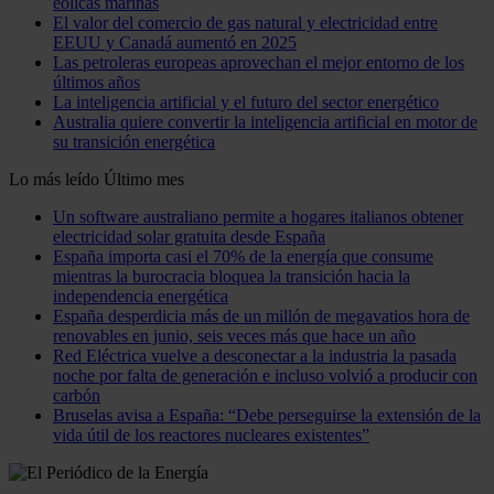
eólicas marinas
El valor del comercio de gas natural y electricidad entre
EEUU y Canadá aumentó en 2025
Las petroleras europeas aprovechan el mejor entorno de los
últimos años
La inteligencia artificial y el futuro del sector energético
Australia quiere convertir la inteligencia artificial en motor de
su transición energética
Lo más leído
Último mes
Un software australiano permite a hogares italianos obtener
electricidad solar gratuita desde España
España importa casi el 70% de la energía que consume
mientras la burocracia bloquea la transición hacia la
independencia energética
España desperdicia más de un millón de megavatios hora de
renovables en junio, seis veces más que hace un año
Red Eléctrica vuelve a desconectar a la industria la pasada
noche por falta de generación e incluso volvió a producir con
carbón
Bruselas avisa a España: “Debe perseguirse la extensión de la
vida útil de los reactores nucleares existentes”