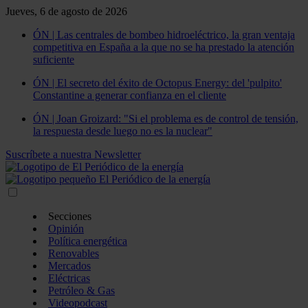
Jueves, 6 de agosto de 2026
ÓN | Las centrales de bombeo hidroeléctrico, la gran ventaja
competitiva en España a la que no se ha prestado la atención
suficiente
ÓN | El secreto del éxito de Octopus Energy: del 'pulpito'
Constantine a generar confianza en el cliente
ÓN | Joan Groizard: "Si el problema es de control de tensión,
la respuesta desde luego no es la nuclear"
Suscríbete a nuestra Newsletter
Secciones
Opinión
Política energética
Renovables
Mercados
Eléctricas
Petróleo & Gas
Videopodcast