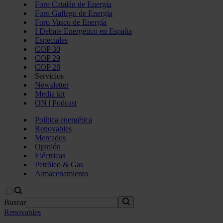
Foro Catalán de Energía
Foro Gallego de Energía
Foro Vasco de Energía
I Debate Energético en España
Especiales
COP 30
COP 29
COP 28
Servicios
Newsletter
Media kit
ON | Podcast
Política energética
Renovables
Mercados
Opinión
Eléctricas
Petróleo & Gas
Almacenamiento
Buscar
Renovables