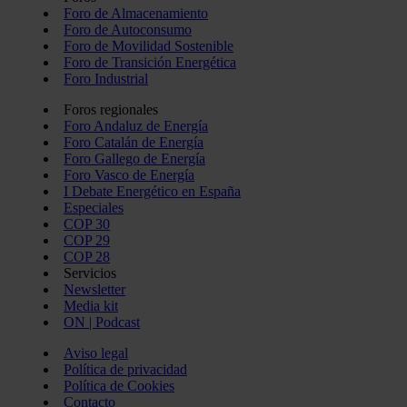
Foro de Almacenamiento
Foro de Autoconsumo
Foro de Movilidad Sostenible
Foro de Transición Energética
Foro Industrial
Foros regionales
Foro Andaluz de Energía
Foro Catalán de Energía
Foro Gallego de Energía
Foro Vasco de Energía
I Debate Energético en España
Especiales
COP 30
COP 29
COP 28
Servicios
Newsletter
Media kit
ON | Podcast
Aviso legal
Política de privacidad
Política de Cookies
Contacto