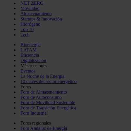
NET ZERO
Movilidad
Almacenamiento
Startups & Innovación
Hidrógeno
Top 10
Tech
Bioenergía
LATAM
Eficiencia
Digitalización
Más secciones
Eventos
La Noche de la Energía
10 claves del sector energético
Foros
Foro de Almacenamiento
Foro de Autoconsumo
Foro de Movilidad Sostenible
Foro de Transición Energética
Foro Industrial
Foros regionales
Foro Andaluz de Energía