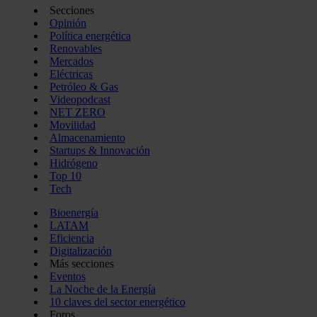
Secciones
Opinión
Política energética
Renovables
Mercados
Eléctricas
Petróleo & Gas
Videopodcast
NET ZERO
Movilidad
Almacenamiento
Startups & Innovación
Hidrógeno
Top 10
Tech
Bioenergía
LATAM
Eficiencia
Digitalización
Más secciones
Eventos
La Noche de la Energía
10 claves del sector energético
Foros