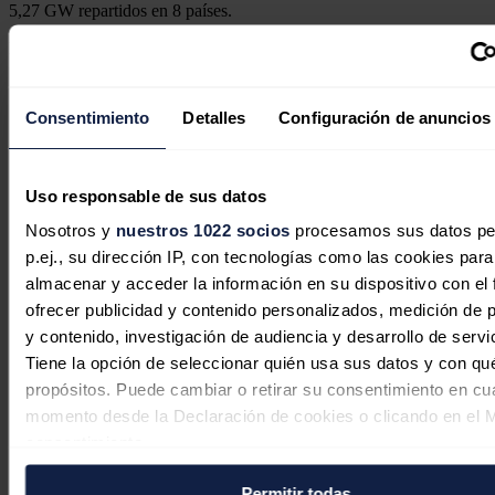
5,27 GW repartidos en 8 países.
Noticias relacionadas
Consentimiento
Detalles
Configuración de anuncios
Australia quiere convertir la
inteligencia artificial en motor de su
Uso responsable de sus datos
transición energética
Nosotros y
nuestros 1022 socios
procesamos sus datos pe
p.ej., su dirección IP, con tecnologías como las cookies para
José A. Roca
06/08/2026
almacenar y acceder la información en su dispositivo con el 
ofrecer publicidad y contenido personalizados, medición de p
y contenido, investigación de audiencia y desarrollo de servi
Australia no alcanzará su objetivo del
Tiene la opción de seleccionar quién usa sus datos y con qu
82% de energías renovables en 2030
propósitos. Puede cambiar o retirar su consentimiento en cu
momento desde la Declaración de cookies o clicando en el 
José A. Roca
05/08/2026
consentimiento.
Permitir todas