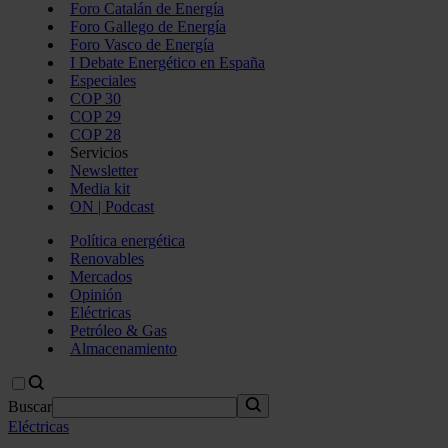
Foro Catalán de Energía
Foro Gallego de Energía
Foro Vasco de Energía
I Debate Energético en España
Especiales
COP 30
COP 29
COP 28
Servicios
Newsletter
Media kit
ON | Podcast
Política energética
Renovables
Mercados
Opinión
Eléctricas
Petróleo & Gas
Almacenamiento
Buscar
Eléctricas