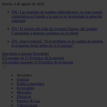
Jueves, 6 de agosto de 2026
ÓN | Las centrales de bombeo hidroeléctrico, la gran ventaja
competitiva en España a la que no se ha prestado la atención
suficiente
ÓN | El secreto del éxito de Octopus Energy: del 'pulpito'
Constantine a generar confianza en el cliente
ÓN | Joan Groizard: "Si el problema es de control de tensión,
la respuesta desde luego no es la nuclear"
Suscríbete a nuestra Newsletter
Secciones
Opinión
Política energética
Renovables
Mercados
Eléctricas
Petróleo & Gas
Videopodcast