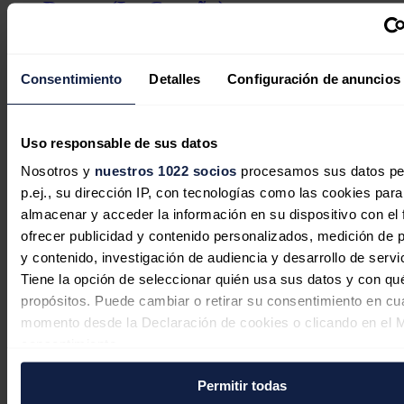
Pontes (La Coruña)
Redacción
30/07/2026
Consentimiento
Detalles
Configuración de anuncios
Uso responsable de sus datos
Nosotros y
nuestros 1022 socios
procesamos sus datos pe
p.ej., su dirección IP, con tecnologías como las cookies para
almacenar y acceder la información en su dispositivo con el 
ofrecer publicidad y contenido personalizados, medición de p
y contenido, investigación de audiencia y desarrollo de servi
Tiene la opción de seleccionar quién usa sus datos y con qu
propósitos. Puede cambiar o retirar su consentimiento en cu
momento desde la Declaración de cookies o clicando en el 
Petroprix avanza en su expansión
consentimiento.
internacional con la apertura de su
primera gasolinera en Polonia
Permitir todas
Si lo permite, también quisiéramos: