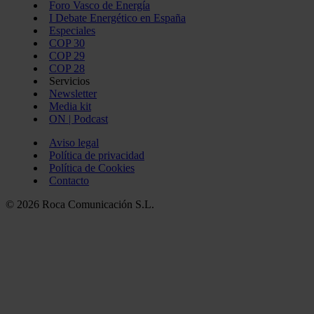
Foro Vasco de Energía
I Debate Energético en España
Especiales
COP 30
COP 29
COP 28
Servicios
Newsletter
Media kit
ON | Podcast
Aviso legal
Política de privacidad
Política de Cookies
Contacto
© 2026 Roca Comunicación S.L.