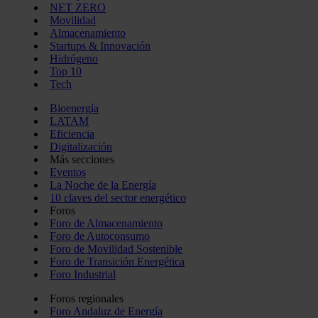
NET ZERO
Movilidad
Almacenamiento
Startups & Innovación
Hidrógeno
Top 10
Tech
Bioenergía
LATAM
Eficiencia
Digitalización
Más secciones
Eventos
La Noche de la Energía
10 claves del sector energético
Foros
Foro de Almacenamiento
Foro de Autoconsumo
Foro de Movilidad Sostenible
Foro de Transición Energética
Foro Industrial
Foros regionales
Foro Andaluz de Energía