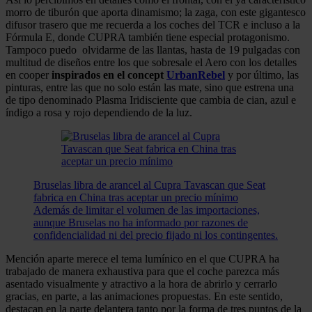
morro de tiburón que aporta dinamismo; la zaga, con este gigantesco
difusor trasero que me recuerda a los coches del TCR e incluso a la
Fórmula E, donde CUPRA también tiene especial protagonismo.
Tampoco puedo olvidarme de las llantas, hasta de 19 pulgadas con
multitud de diseños entre los que sobresale el Aero con los detalles
en cooper
inspirados en el concept
UrbanRebel
y por último, las
pinturas, entre las que no solo están las mate, sino que estrena una
de tipo denominado Plasma Iridisciente que cambia de cian, azul e
índigo a rosa y rojo dependiendo de la luz.
Bruselas libra de arancel al Cupra Tavascan que Seat
fabrica en China tras aceptar un precio mínimo
Además de limitar el volumen de las importaciones,
aunque Bruselas no ha informado por razones de
confidencialidad ni del precio fijado ni los contingentes.
Mención aparte merece el tema lumínico en el que CUPRA ha
trabajado de manera exhaustiva para que el coche parezca más
asentado visualmente y atractivo a la hora de abrirlo y cerrarlo
gracias, en parte, a las animaciones propuestas. En este sentido,
destacan en la parte delantera tanto por la forma de tres puntos de la