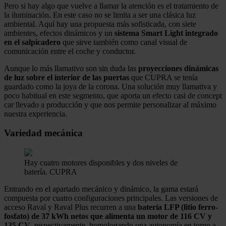
Pero si hay algo que vuelve a llamar la atención es el tratamiento de
la iluminación. En este caso no se limita a ser una clásica luz
ambiental. Aquí hay una propuesta más sofisticada, con siete
ambientes, efectos dinámicos y un
sistema Smart Light integrado
en el salpicadero
que sirve también como canal visual de
comunicación entre el coche y conductor.
Aunque lo más llamativo son sin duda las
proyecciones dinámicas
de luz sobre el interior de las puertas
que CUPRA se tenía
guardado como la joya de la corona. Una solución muy llamativa y
poco habitual en este segmento, que aporta un efecto casi de concept
car llevado a producción y que nos permite personalizar al máximo
nuestra experiencia.
Variedad mecánica
Hay cuatro motores disponibles y dos niveles de
batería.
CUPRA
Entrando en el apartado mecánico y dinámico, la gama estará
compuesta por cuatro configuraciones principales. Las versiones de
acceso Raval y Raval Plus recurren a una
batería LFP (litio ferro-
fosfato) de 37 kWh netos que alimenta un motor de 116 CV y
135 CV
, respectivamente, homologando una autonomía en torno a