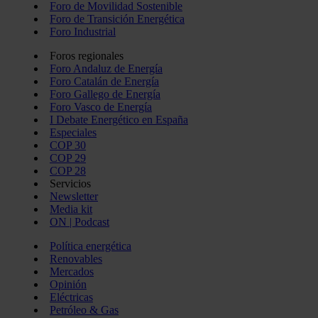
Foro de Movilidad Sostenible
Foro de Transición Energética
Foro Industrial
Foros regionales
Foro Andaluz de Energía
Foro Catalán de Energía
Foro Gallego de Energía
Foro Vasco de Energía
I Debate Energético en España
Especiales
COP 30
COP 29
COP 28
Servicios
Newsletter
Media kit
ON | Podcast
Política energética
Renovables
Mercados
Opinión
Eléctricas
Petróleo & Gas