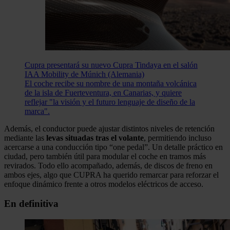
Cupra presentará su nuevo Cupra Tindaya en el salón
IAA Mobility de Múnich (Alemania)
El coche recibe su nombre de una montaña volcánica
de la isla de Fuerteventura, en Canarias, y quiere
reflejar "la visión y el futuro lenguaje de diseño de la
marca".
Además, el conductor puede ajustar distintos niveles de retención
mediante las
levas situadas tras el volante
, permitiendo incluso
acercarse a una conducción tipo “one pedal”. Un detalle práctico en
ciudad, pero también útil para modular el coche en tramos más
revirados. Todo ello acompañado, además, de discos de freno en
ambos ejes, algo que CUPRA ha querido remarcar para reforzar el
enfoque dinámico frente a otros modelos eléctricos de acceso.
En definitiva