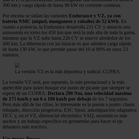
300 km y carga rápida de hasta 90 kW en corriente continua.
Por encima se sitúan las variantes
Endurance y VZ, ya con
batería NMC (níquel, manganeso y cobalto) de 52 kWh
. En
cuanto a potencia, la Endurance desarrolla 211 CV y anuncia una
autonomía en torno los 450 km que será la más alta de toda la gama,
mientras que la VZ sube hasta 226 CV se mueve alrededor de los
400 km. La diferencia con las básicas es que admiten carga rápida
de hasta 130 kW, lo que permite pasar del 10 al 80% en unos 23
minutos.
La versión VZ es la más deportiva y radical.
CUPRA
La versión VZ será, por supuesto, la más prestacional y la más
apetecible para quien busque ese punto de picante que siempre se
espera de un CUPRA.
Declara 290 Nm, una velocidad máxima
de 175 km/h y un 0 a 100 km/h por debajo
de los 7 segundos.
Pero más allá de las cifras, lo interesante es la puesta a punto: chasis
rebajado, dirección progresiva, ESC Sport, amortiguación adaptativa
DCC y, en el VZ, diferencial electrónico VAQ, neumáticos más
anchos y un trabajo específico en geometrías para hacer el eje
delantero más reactivo.
Un traza líneas