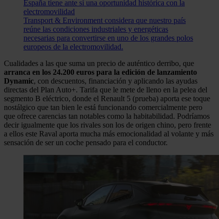
España tiene ante sí una oportunidad histórica con la
electromovilidad
Transport & Environment considera que nuestro país
reúne las condiciones industriales y energéticas
necesarias para convertirse en uno de los grandes polos
europeos de la electromovilidad.
Cualidades a las que suma un precio de auténtico derribo, que
arranca en los 24.200 euros para la edición de lanzamiento
Dynamic
, con descuentos, financiación y aplicando las ayudas
directas del Plan Auto+. Tarifa que le mete de lleno en la pelea del
segmento B eléctrico, donde el Renault 5 (prueba) aporta ese toque
nostálgico que tan bien le está funcionando comercialmente pero
que ofrece carencias tan notables como la habitabilidad. Podríamos
decir igualmente que los rivales son los de origen chino, pero frente
a ellos este Raval aporta mucha más emocionalidad al volante y más
sensación de ser un coche pensado para el conductor.