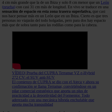
4 cm más grande que la de un Ibiza y solo 8 cm menor que un
León
(prueba)
con casi 31 cm más de longitud. En vivo se traduce en una
sensación de espacio en esta zona trasera superlativa,
que casi
nos hace pensar más en un León que en un Ibiza. Cierto es que tres
personas no viajarán del todo holgadas, pero para dos hay espacio
más que de sobra tanto para las rodillas como para la cabeza.
VÍDEO| Prueba del CUPRA Terramar VZ e-Hybrid
272 CV: el SUV anti-SUV
El comienzo de CUPRA se dio con el Ateca y ahora su
confirmación se llama Terramar, convirtiéndose en un
pilar comercial estratégico que aporta un plus de
practicidad a la deportividad del Formentor. Todo
aderezado con una mecánica híbrida enchufable que
aporta mucha tranquilidad