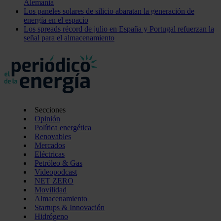
Alemania
Los paneles solares de silicio abaratan la generación de
energía en el espacio
Los spreads récord de julio en España y Portugal refuerzan la
señal para el almacenamiento
Secciones
Opinión
Política energética
Renovables
Mercados
Eléctricas
Petróleo & Gas
Videopodcast
NET ZERO
Movilidad
Almacenamiento
Startups & Innovación
Hidrógeno