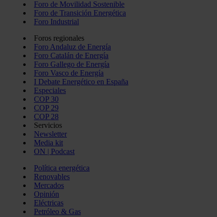
Foro de Movilidad Sostenible
Foro de Transición Energética
Foro Industrial
Foros regionales
Foro Andaluz de Energía
Foro Catalán de Energía
Foro Gallego de Energía
Foro Vasco de Energía
I Debate Energético en España
Especiales
COP 30
COP 29
COP 28
Servicios
Newsletter
Media kit
ON | Podcast
Política energética
Renovables
Mercados
Opinión
Eléctricas
Petróleo & Gas