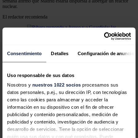
semana afirmó que Madrid estaría dispuesta a albergar un reactor
nuclear.
El redactor recomienda
Ribera responde a Ayuso y a
Consentimiento
Detalles
Configuración de anuncios
Guardiola: las eléctricas deben
asumir el coste de una prórroga
Uso responsable de sus datos
nuclear
Nosotros y
nuestros 1022 socios
procesamos sus
datos personales, p.ej., su dirección IP, con tecnologías
como las cookies para almacenar y acceder la
Ayuso dice que es "despreciable"
información en su dispositivo con el fin de ofrecer
publicidad y contenido personalizados, medición de
enfrentar nucleares y renovables, que
publicidad y contenido, investigación de audiencia y
"se complementan"
desarrollo de servicios. Tiene la opción de seleccionar
quién usa sus datos y con qué propósitos. Puede