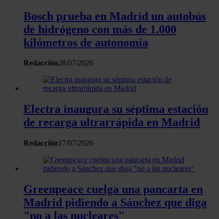
el contenido y los anuncios, ofrecer funciones de redes
Bosch prueba en Madrid un autobús
sociales y analizar el tráfico. Además, compartimos
de hidrógeno con más de 1.000
información sobre el uso que haga del sitio web con
kilómetros de autonomía
nuestros partners de redes sociales, publicidad y análisis
web, quienes pueden combinarla con otra información
Redacción
28/07/2026
que les haya proporcionado o que hayan recopilado a
partir del uso que haya hecho de sus servicios.
Electra inaugura su séptima estación
de recarga ultrarrápida en Madrid
Redacción
17/07/2026
Greenpeace cuelga una pancarta en
Madrid pidiendo a Sánchez que diga
"no a las nucleares"