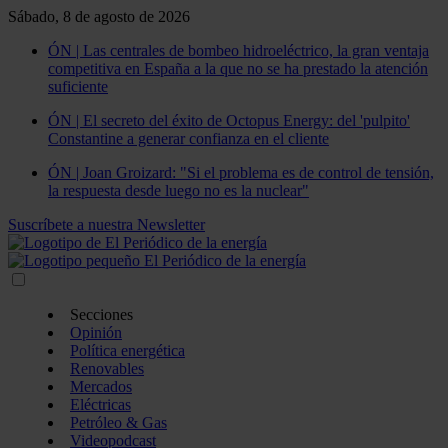
Sábado, 8 de agosto de 2026
ÓN | Las centrales de bombeo hidroeléctrico, la gran ventaja
competitiva en España a la que no se ha prestado la atención
suficiente
ÓN | El secreto del éxito de Octopus Energy: del 'pulpito'
Constantine a generar confianza en el cliente
ÓN | Joan Groizard: "Si el problema es de control de tensión,
la respuesta desde luego no es la nuclear"
Suscríbete a nuestra Newsletter
Secciones
Opinión
Política energética
Renovables
Mercados
Eléctricas
Petróleo & Gas
Videopodcast