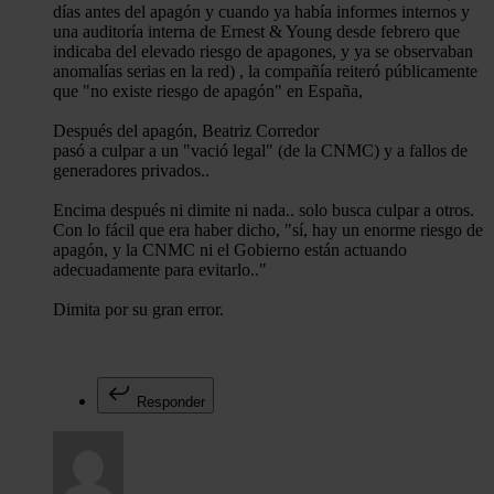
días antes del apagón y cuando ya había informes internos y
sociales, publicidad y análisis web, quienes pueden combina
una auditoría interna de Ernest & Young desde febrero que
con otra información que les haya proporcionado o que haya
indicaba del elevado riesgo de apagones, y ya se observaban
recopilado a partir del uso que haya hecho de sus servicios.
anomalías serias en la red) , la compañía reiteró públicamente
que "no existe riesgo de apagón" en España,
Después del apagón, Beatriz Corredor
pasó a culpar a un "vació legal" (de la CNMC) y a fallos de
generadores privados..
Encima después ni dimite ni nada.. solo busca culpar a otros.
Con lo fácil que era haber dicho, "sí, hay un enorme riesgo de
apagón, y la CNMC ni el Gobierno están actuando
adecuadamente para evitarlo.."
Dimita por su gran error.
Responder