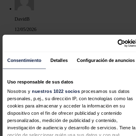
DavidB
12/05/2026
Para orinar y no echar gota.
Responder
Consentimiento
Detalles
Configuración de anuncios
Uso responsable de sus datos
Asimov
Nosotros y
nuestros 1022 socios
procesamos sus datos
personales, p.ej., su dirección IP, con tecnologías como las
12/05/2026
cookies para almacenar y acceder la información en su
A ver que opina el pp y feijooo jjj
dispositivo con el fin de ofrecer publicidad y contenido
personalizados, medición de publicidad y contenido,
Responder
investigación de audiencia y desarrollo de servicios. Tiene la
opción de seleccionar quién usa sus datos y con qué