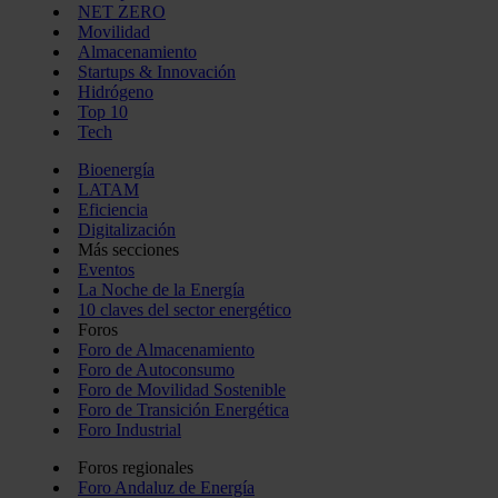
NET ZERO
Movilidad
Almacenamiento
Startups & Innovación
Hidrógeno
Top 10
Tech
Bioenergía
LATAM
Eficiencia
Digitalización
Más secciones
Eventos
La Noche de la Energía
10 claves del sector energético
Foros
Foro de Almacenamiento
Foro de Autoconsumo
Foro de Movilidad Sostenible
Foro de Transición Energética
Foro Industrial
Foros regionales
Foro Andaluz de Energía