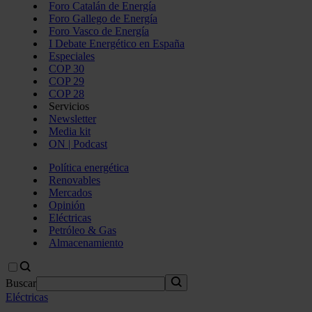
Foro Catalán de Energía
Foro Gallego de Energía
Foro Vasco de Energía
I Debate Energético en España
Especiales
COP 30
COP 29
COP 28
Servicios
Newsletter
Media kit
ON | Podcast
Política energética
Renovables
Mercados
Opinión
Eléctricas
Petróleo & Gas
Almacenamiento
Buscar
Eléctricas