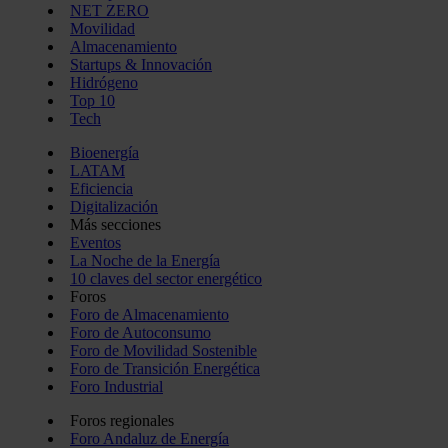
NET ZERO
Movilidad
Almacenamiento
Startups & Innovación
Hidrógeno
Top 10
Tech
Bioenergía
LATAM
Eficiencia
Digitalización
Más secciones
Eventos
La Noche de la Energía
10 claves del sector energético
Foros
Foro de Almacenamiento
Foro de Autoconsumo
Foro de Movilidad Sostenible
Foro de Transición Energética
Foro Industrial
Foros regionales
Foro Andaluz de Energía