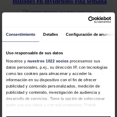
millones en dividendos esta semana
Corredor denuncia una mano negra
Consentimiento
Detalles
Configuración de anuncios
que quiere acabar con la reputación
de Red Eléctrica tras el apagón
Uso responsable de sus datos
Nosotros y
nuestros 1022 socios
procesamos sus
datos personales, p.ej., su dirección IP, con tecnologías
como las cookies para almacenar y acceder la
La planta de hidrógeno verde de
información en su dispositivo con el fin de ofrecer
Repsol y RIC Energy en Puertollano
publicidad y contenido personalizados, medición de
no se realizará al resultar "inviable"
publicidad y contenido, investigación de audiencia y
desarrollo de servicios. Tiene la opción de seleccionar
Mañana miércoles, 9 de julio, pagarán dividendo Grupo Catalana
quién usa sus datos y con qué propósitos. Puede
Occidente (0,25 euros brutos por acción), Meliá Hotels (0,14 euros)
cambiar o retirar su consentimiento en cualquier
y Global Dominion (0,10 euros).