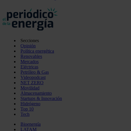
Secciones
Opinión
Política energética
Renovables
Mercados
Eléctricas
Petróleo & Gas
Videopodcast
NET ZERO
Movilidad
Almacenamiento
Startups & Innovación
Hidrógeno
Top 10
Tech
Bioenergía
LATAM