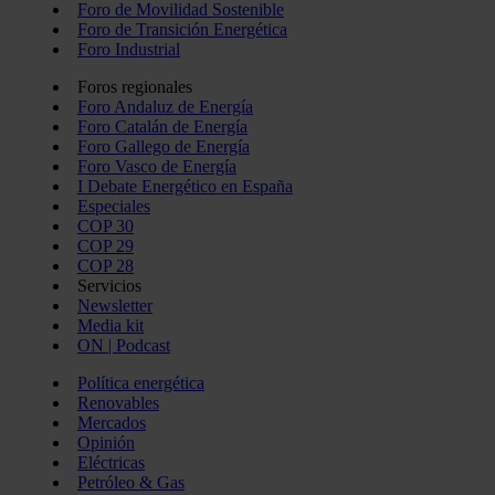
Foro de Movilidad Sostenible
Foro de Transición Energética
Foro Industrial
Foros regionales
Foro Andaluz de Energía
Foro Catalán de Energía
Foro Gallego de Energía
Foro Vasco de Energía
I Debate Energético en España
Especiales
COP 30
COP 29
COP 28
Servicios
Newsletter
Media kit
ON | Podcast
Política energética
Renovables
Mercados
Opinión
Eléctricas
Petróleo & Gas