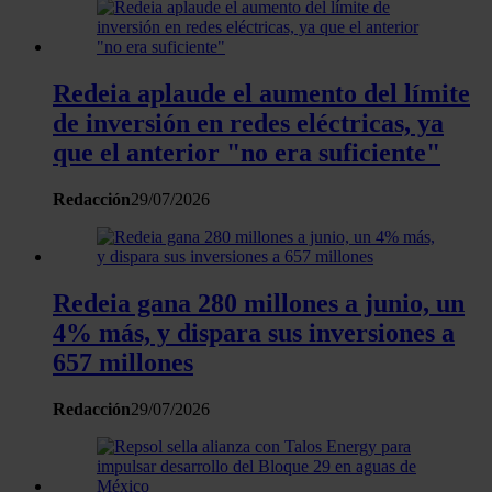
información sobre el uso que haga del sitio web con
nuestros partners de redes sociales, publicidad y análisis
web, quienes pueden combinarla con otra información
Redeia aplaude el aumento del límite
que les haya proporcionado o que hayan recopilado a
de inversión en redes eléctricas, ya
partir del uso que haya hecho de sus servicios.
que el anterior "no era suficiente"
Redacción
29/07/2026
Redeia gana 280 millones a junio, un
4% más, y dispara sus inversiones a
657 millones
Redacción
29/07/2026