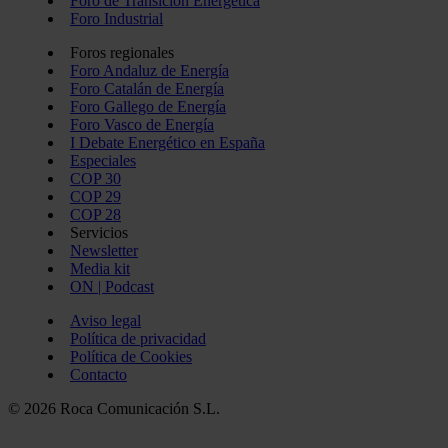
Foro de Transición Energética
Foro Industrial
Foros regionales
Foro Andaluz de Energía
Foro Catalán de Energía
Foro Gallego de Energía
Foro Vasco de Energía
I Debate Energético en España
Especiales
COP 30
COP 29
COP 28
Servicios
Newsletter
Media kit
ON | Podcast
Aviso legal
Política de privacidad
Política de Cookies
Contacto
© 2026 Roca Comunicación S.L.