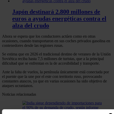
Japón destinará 2.800 millones de
euros a ayudas energéticas contra el
alza del crudo
Ahora se espera que los conductores actúen como en otras
ocasiones, cuando transportaron en sus coches privados gasolina en
contenedores desde las regiones rusas.
Se estima que en 2026 el tradicional destino de veraneo de la Unión
Soviética reciba hasta 7,5 millones de turistas, que a la principal
dificultad que se enfrentan es la de accesibilidad y transporte.
Ante la falta de vuelos, la península únicamente está conectada por
el puente que la une por el este con territorio ruso, provocando
constantes atascos, ya que en varias ocasiones ha sido objetivo de
ataques ucranianos.
Noticias relacionadas