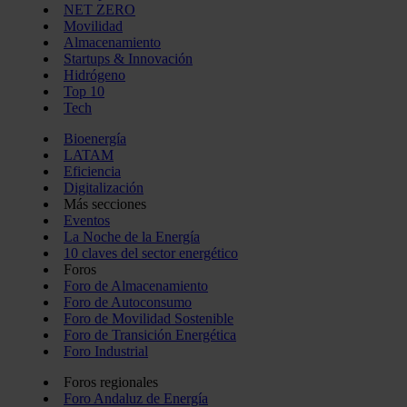
NET ZERO
Movilidad
Almacenamiento
Startups & Innovación
Hidrógeno
Top 10
Tech
Bioenergía
LATAM
Eficiencia
Digitalización
Más secciones
Eventos
La Noche de la Energía
10 claves del sector energético
Foros
Foro de Almacenamiento
Foro de Autoconsumo
Foro de Movilidad Sostenible
Foro de Transición Energética
Foro Industrial
Foros regionales
Foro Andaluz de Energía