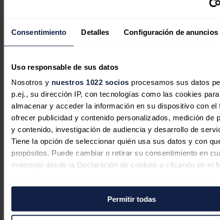
India sigue dependiendo de
importaciones para el 90% de su
Consentimiento
Detalles
Configuración de anuncios
demanda de crudo, según informe
CII-EY
Uso responsable de sus datos
Jaime Santisteban
07/08/2026
Nosotros y
nuestros 1022 socios
procesamos sus datos pe
p.ej., su dirección IP, con tecnologías como las cookies para
almacenar y acceder la información en su dispositivo con el 
ofrecer publicidad y contenido personalizados, medición de p
y contenido, investigación de audiencia y desarrollo de servi
Rusia importa combustible de Corea
Tiene la opción de seleccionar quién usa sus datos y con qu
del Sur ante el colapso de su
propósitos. Puede cambiar o retirar su consentimiento en cu
capacidad de refinación por los
momento desde la Declaración de cookies o clicando en el 
ataques ucranianos
consentimiento.
Jaime Santisteban
07/08/2026
Permitir todas
Si lo permite, también quisiéramos:
Recopilar información sobre su ubicación geográfica