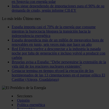
en Segovia con energía solar
India sigue dependiendo de importaciones para el 90% de su
demanda de crudo, según informe CII-EY
Lo más leído
Último mes
España importa casi el 70% de la energía que consume
mientras la burocracia bloquea la transición hacia la
independencia energética
España desperdicia más de un millón de megavatios hora de
renovables en junio, seis veces más que hace un año
Red Eléctrica vuelve a desconectar a la industria la pasada
noche por falta de generación e incluso volvió a producir con
carbón
Bruselas avisa a España: “Debe perseguirse la extensión de la
vida útil de los reactores nucleares existentes”
Gestacur termina en tiempo récord la ejecución de los
hormigonados de las 13 cimentaciones en el parque eólico El
Castillar (Algora, Guadalajara)
Secciones
Opinión
Política energética