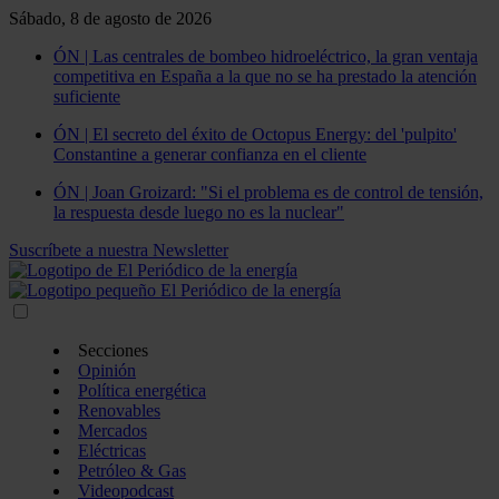
Sábado, 8 de agosto de 2026
ÓN | Las centrales de bombeo hidroeléctrico, la gran ventaja
competitiva en España a la que no se ha prestado la atención
suficiente
ÓN | El secreto del éxito de Octopus Energy: del 'pulpito'
Constantine a generar confianza en el cliente
ÓN | Joan Groizard: "Si el problema es de control de tensión,
la respuesta desde luego no es la nuclear"
Suscríbete a nuestra Newsletter
Secciones
Opinión
Política energética
Renovables
Mercados
Eléctricas
Petróleo & Gas
Videopodcast