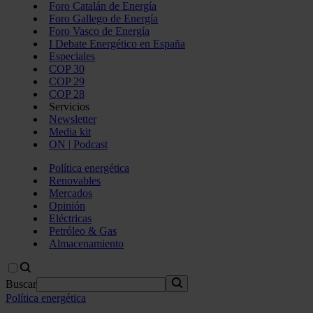
Foro Catalán de Energía
Foro Gallego de Energía
Foro Vasco de Energía
I Debate Energético en España
Especiales
COP 30
COP 29
COP 28
Servicios
Newsletter
Media kit
ON | Podcast
Política energética
Renovables
Mercados
Opinión
Eléctricas
Petróleo & Gas
Almacenamiento
Buscar
Política energética