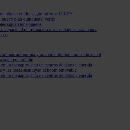
demanda de crudo, según informe CII-EY
on nuevo plan quinquenal verde
bles siguen tensionados
su capacidad de refinación por los ataques ucranianos
 más
con más autonomía y una vida útil que duplica la actual
a solar enchufable
s en un megaproyecto de centros de datos y energía
s y las redes sustituyen al boom renovable
s en un megaproyecto de centros de datos y energía