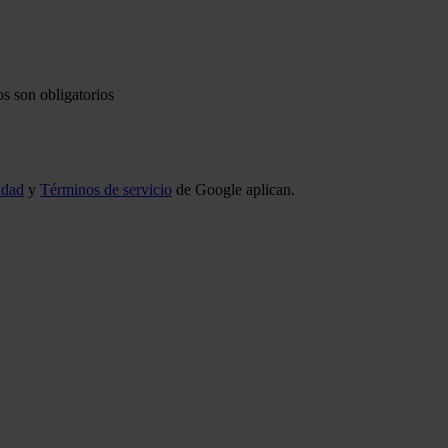
s son obligatorios
idad
y
Términos de servicio
de Google aplican.