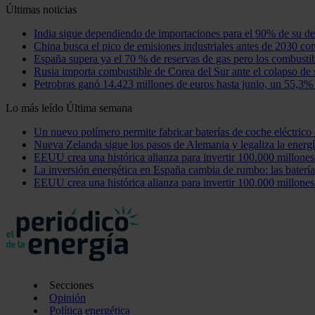
Últimas noticias
India sigue dependiendo de importaciones para el 90% de su 
China busca el pico de emisiones industriales antes de 2030 c
España supera ya el 70 % de reservas de gas pero los combusti
Rusia importa combustible de Corea del Sur ante el colapso de 
Petrobras ganó 14.423 millones de euros hasta junio, un 55,3%
Lo más leído
Última semana
Un nuevo polímero permite fabricar baterías de coche eléctrico 
Nueva Zelanda sigue los pasos de Alemania y legaliza la energí
EEUU crea una histórica alianza para invertir 100.000 millone
La inversión energética en España cambia de rumbo: las batería
EEUU crea una histórica alianza para invertir 100.000 millone
Secciones
Opinión
Política energética