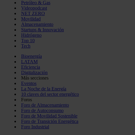
Petróleo & Gas
Videopodcast
NET ZERO
Movilidad
Almacenamiento
Startups & Innovación
Hidrógeno
Top 10
Tech
Bioenergía
LATAM
Eficiencia
Digitalización
Más secciones
Eventos
La Noche de la Energía
10 claves del sector energético
Foros
Foro de Almacenamiento
Foro de Autoconsumo
Foro de Movilidad Sostenible
Foro de Transición Energética
Foro Industrial