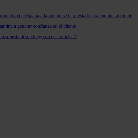
mpetitiva en España a la que no se ha prestado la atención suficiente
antine a generar confianza en el cliente
a respuesta desde luego no es la nuclear"