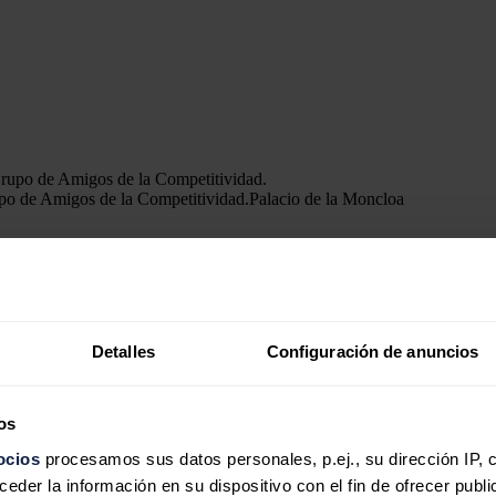
upo de Amigos de la Competitividad.
Palacio de la Moncloa
ón vía telemática con el Grupo de Amigos de la Competitividad par
energética.
Detalles
Configuración de anuncios
 Competitividad. Europa debe reforzar su capacidad para innovar, atr
para impulsar un crecimiento sostenible", ha destacado el presidente en
l que reúne a líderes europeos con el objetivo de impulsar la agenda 
os
ocios
procesamos sus datos personales, p.ej., su dirección IP, 
der la información en su dispositivo con el fin de ofrecer publi