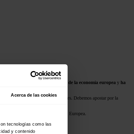
a tratar los retos en este ámbito de la economía europea
y
ha
Acerca de las cookies
aer inversión y generar oportunidades. Debemos apostar por la
 un mensaje en redes sociales.
de competitividad dentro de la Unión Europea.
con tecnologías como las
cidad y contenido