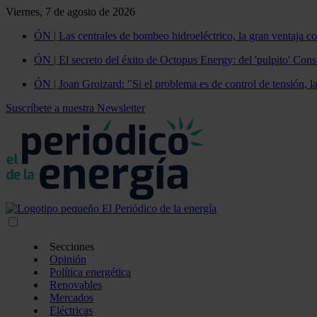
Viernes, 7 de agosto de 2026
ÓN | Las centrales de bombeo hidroeléctrico, la gran ventaja co
ÓN | El secreto del éxito de Octopus Energy: del 'pulpito' Const
ÓN | Joan Groizard: "Si el problema es de control de tensión, l
Suscríbete a nuestra Newsletter
Secciones
Opinión
Política energética
Renovables
Mercados
Eléctricas