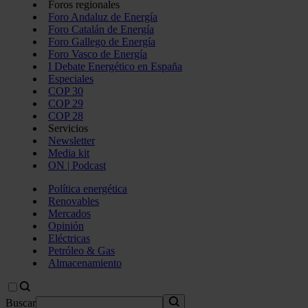
Foros regionales
Foro Andaluz de Energía
Foro Catalán de Energía
Foro Gallego de Energía
Foro Vasco de Energía
I Debate Energético en España
Especiales
COP 30
COP 29
COP 28
Servicios
Newsletter
Media kit
ON | Podcast
Política energética
Renovables
Mercados
Opinión
Eléctricas
Petróleo & Gas
Almacenamiento
Buscar