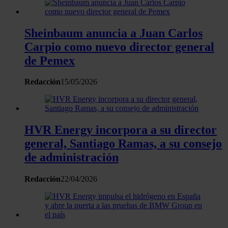
Obtenga más información sobre cómo se procesan sus
datos personales y establezca sus preferencias en la
Sheinbaum anuncia a Juan Carlos
sección de datos
. Puede cambiar o retirar su
consentimiento en cualquier momento en la Declaración
Carpio como nuevo director general
de cookies.
de Pemex
Las cookies de este sitio web se usan para personalizar
Redacción
15/05/2026
el contenido y los anuncios, ofrecer funciones de redes
sociales y analizar el tráfico. Además, compartimos
información sobre el uso que haga del sitio web con
HVR Energy incorpora a su director
nuestros partners de redes sociales, publicidad y análisis
general, Santiago Ramas, a su consejo
web, quienes pueden combinarla con otra información
que les haya proporcionado o que hayan recopilado a
de administración
partir del uso que haya hecho de sus servicios.
Redacción
22/04/2026