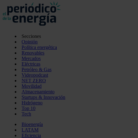
Secciones
Opinión
Política energética
Renovables
Mercados
Eléctricas
Petróleo & Gas
Videopodcast
NET ZERO
Movilidad
Almacenamiento
Startups & Innovación
Hidrógeno
Top 10
Tech
Bioenergía
LATAM
Eficiencia