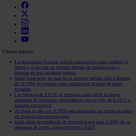
Últimas noticias
La australiana Horizon solicita autorización para sustituir el
diésel y el gas por un sistema híbrido de energía solar y
baterías en una localidad remota
Ming Yang pone en marcha la primera turbina eólica flotante
de 16 MW del mundo sobre plataforma flotante de patas
tensadas
Las fábricas de EEUU se preparan para cubrir la nueva
demanda de inversores fotovoltaicos tras el veto de la FCC a
equipos extranjeros
Acciona se alía con IGNIS para desarrollar un centro de datos
en Segovia con energía solar
India sigue dependiendo de importaciones para el 90% de su
demanda de crudo, según informe CII-EY