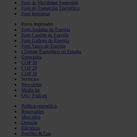
Foro de Movilidad Sostenible
Foro de Transición Energética
Foro Industrial
Foros regionales
Foro Andaluz de Energía
Foro Catalán de Energía
Foro Gallego de Energía
Foro Vasco de Energía
I Debate Energético en España
Especiales
COP 30
COP 29
COP 28
Servicios
Newsletter
Media kit
ON | Podcast
Política energética
Renovables
Mercados
Opinión
Eléctricas
Petróleo & Gas