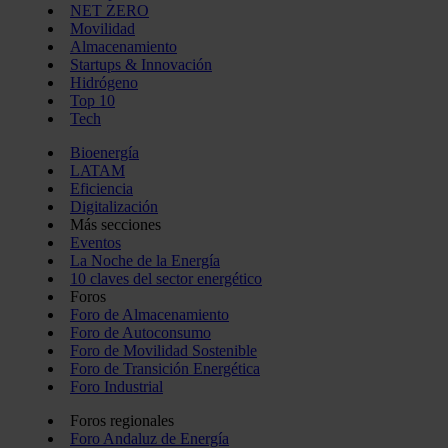
NET ZERO
Movilidad
Almacenamiento
Startups & Innovación
Hidrógeno
Top 10
Tech
Bioenergía
LATAM
Eficiencia
Digitalización
Más secciones
Eventos
La Noche de la Energía
10 claves del sector energético
Foros
Foro de Almacenamiento
Foro de Autoconsumo
Foro de Movilidad Sostenible
Foro de Transición Energética
Foro Industrial
Foros regionales
Foro Andaluz de Energía