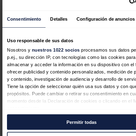
La edad media del parque
automovilístico español vuelve a
Consentimiento
Detalles
Configuración de anuncios
aumentar en 2025 hasta los 14,6 años
Uso responsable de sus datos
Redacción
06/08/2026
Nosotros y
nuestros 1022 socios
procesamos sus datos pe
p.ej., su dirección IP, con tecnologías como las cookies para
almacenar y acceder la información en su dispositivo con el 
En defensa de la comercialización
ofrecer publicidad y contenido personalizados, medición de p
independiente: competencia, cercanía
y contenido, investigación de audiencia y desarrollo de servi
y rigor
Tiene la opción de seleccionar quién usa sus datos y con qu
propósitos. Puede cambiar o retirar su consentimiento en cu
Javier Colón
06/08/2026
momento desde la Declaración de cookies o clicando en el 
consentimiento.
Permitir todas
Si lo permite, también quisiéramos:
Recopilar información sobre su ubicación geográfica