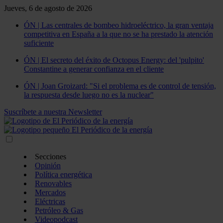
Jueves, 6 de agosto de 2026
ÓN | Las centrales de bombeo hidroeléctrico, la gran ventaja
competitiva en España a la que no se ha prestado la atención
suficiente
ÓN | El secreto del éxito de Octopus Energy: del 'pulpito'
Constantine a generar confianza en el cliente
ÓN | Joan Groizard: "Si el problema es de control de tensión,
la respuesta desde luego no es la nuclear"
Suscríbete a nuestra Newsletter
Secciones
Opinión
Política energética
Renovables
Mercados
Eléctricas
Petróleo & Gas
Videopodcast