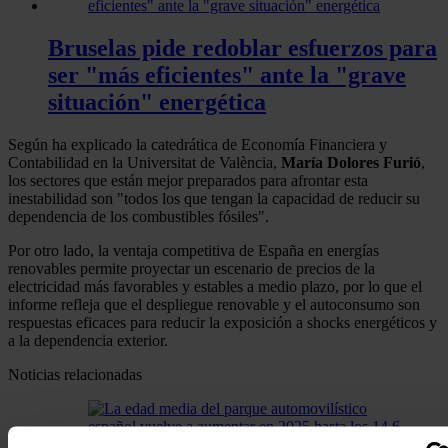
Bruselas pide redoblar esfuerzos para
ser "más eficientes" ante la "grave
situación" energética
Según ha explicado la catedrática de Economía Financiera y
Contabilidad en la Universitat de València,
María Dolores Furió
,
los sectores que están mejor preparados para afrontar esta
inestabilidad son "todos los que tengan la capacidad de reducir su
dependencia de los combustibles fósiles".
Por otro lado, la ventaja competitiva de España en energías
renovables permite proyectar un escenario de precios de la
electricidad más favorables y estables a medio plazo, por lo que el
informe refleja que el despliegue renovable y el autoconsumo son
respuestas eficaces para reducir la exposición a shocks energéticos y
a la dependencia exterior.
Noticias relacionadas