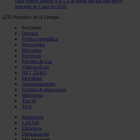
calor podría ahorrar a la UE el doble del gas que prevé
importar de Catar en 2030
Secciones
Opinión
Política energética
Renovables
Mercados
Eléctricas
Petróleo & Gas
Videopodcast
NET ZERO
Movilidad
Almacenamiento
Startups & Innovación
Hidrógeno
Top 10
Tech
Bioenergía
LATAM
Eficiencia
Digitalización
Más secciones