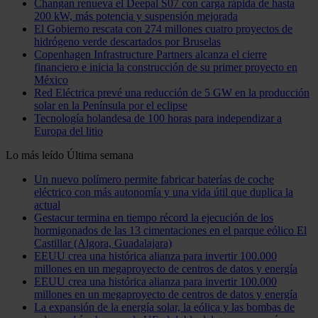
Changan renueva el Deepal S07 con carga rápida de hasta
200 kW, más potencia y suspensión mejorada
El Gobierno rescata con 274 millones cuatro proyectos de
hidrógeno verde descartados por Bruselas
Copenhagen Infrastructure Partners alcanza el cierre
financiero e inicia la construcción de su primer proyecto en
México
Red Eléctrica prevé una reducción de 5 GW en la producción
solar en la Península por el eclipse
Tecnología holandesa de 100 horas para independizar a
Europa del litio
Lo más leído
Última semana
Un nuevo polímero permite fabricar baterías de coche
eléctrico con más autonomía y una vida útil que duplica la
actual
Gestacur termina en tiempo récord la ejecución de los
hormigonados de las 13 cimentaciones en el parque eólico El
Castillar (Algora, Guadalajara)
EEUU crea una histórica alianza para invertir 100.000
millones en un megaproyecto de centros de datos y energía
EEUU crea una histórica alianza para invertir 100.000
millones en un megaproyecto de centros de datos y energía
La expansión de la energía solar, la eólica y las bombas de