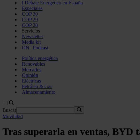
I Debate Energético en España
Especiales
COP 30
COP 29
COP 28
Servicios
Newsletter
Media kit
ON | Podcast
Política energética
Renovables
Mercados
Opinión
Eléctricas
Petróleo & Gas
Almacenamiento
Buscar
Movilidad
Tras superarla en ventas, BYD t