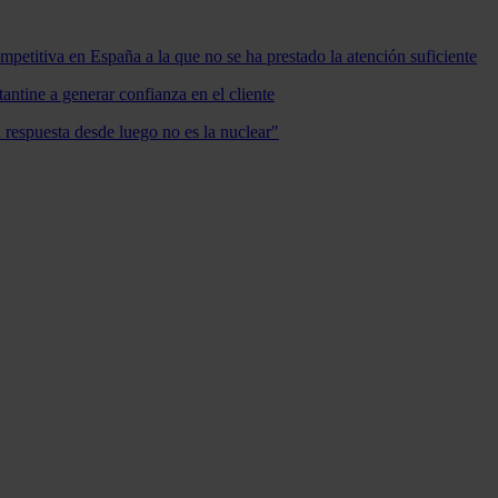
mpetitiva en España a la que no se ha prestado la atención suficiente
antine a generar confianza en el cliente
a respuesta desde luego no es la nuclear"