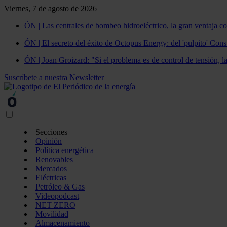
Viernes, 7 de agosto de 2026
ÓN | Las centrales de bombeo hidroeléctrico, la gran ventaja co
ÓN | El secreto del éxito de Octopus Energy: del 'pulpito' Const
ÓN | Joan Groizard: "Si el problema es de control de tensión, l
Suscríbete a nuestra Newsletter
Secciones
Opinión
Política energética
Renovables
Mercados
Eléctricas
Petróleo & Gas
Videopodcast
NET ZERO
Movilidad
Almacenamiento