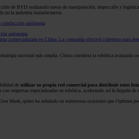
cción de BYD realizando tareas de manipulación, inspección y logística
da en la industria manufacturera.
cción autónoma
a comercializada en China. La compañía ofrecerá cobertura para det
strategia nacional más amplia. China considera la robótica avanzada co
ibilidad de
utilizar su propia red comercial para distribuir estos fut
n con empresas especializadas en robótica, acelerando así la llegada de
r Elon Musk, quien ha señalado en numerosas ocasiones que Optimus pod