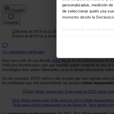
personalizados, medición de p
Compartir
de seleccionar quién usa sus
momento desde la Declaració
Comentar
Si lo permite, también quisi
Robots de BYD en la fábrica.
BYD
Recopilar información
Identificar su disposi
Obtenga más información sob
13 comentarios publicados
datos
. Puede cambiar o reti
Hace poco más de una década,
Elon Musk
se reía públicamente de
B
vehículos electrificados, sino que también quiere competir en uno de l
Las cookies de este sitio we
tecnológica entre ambos fabricantes ya no se librará únicamente sobre
y analizar el tráfico. Ademá
En ese escenario, BYD vuelve a dar un paso que hace apenas unos año
redes sociales, publicidad y
ha confirmado que está desarrollando sus propios
robots humanoide
que hayan recopilado a parti
Elon Musk avanza que Tesla usará en 2025 robots humanoides e
Tesla usará robots humanoides en las líneas de "baja producció
La comparación resulta inevitable. En 2011, Elon Musk respondió co