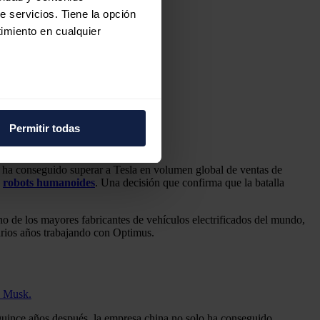
e servicios. Tiene la opción
imiento en cualquier
e varios metros
icas (huellas digitales)
Permitir todas
eferencias en la
sección de
e cookies.
 ha conseguido superar a Tesla en volumen global de ventas de
s
robots humanoides
. Una decisión que confirma que la batalla
 funciones de redes sociales
con nuestros partners de
 de los mayores fabricantes de vehículos electrificados del mundo,
ue les haya proporcionado o
varios años trabajando con Optimus.
n Musk.
uince años después, la empresa china no solo ha conseguido