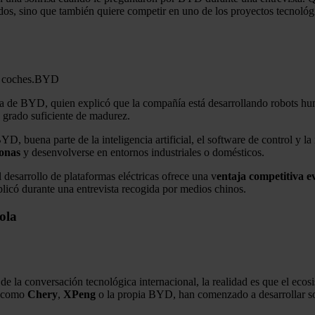
ados, sino que también quiere competir en uno de los proyectos tecnoló
 coches.
BYD
iva de BYD, quien explicó que la compañía está desarrollando robots h
 grado suficiente de madurez.
, buena parte de la inteligencia artificial, el software de control y la
sonas
y desenvolverse en entornos industriales o domésticos.
 desarrollo de plataformas eléctricas ofrece una v
entaja competitiva e
xplicó durante una entrevista recogida por medios chinos.
ola
 de la conversación tecnológica internacional, la realidad es que el e
s como
Chery
,
XPeng
o la propia BYD, han comenzado a desarrollar sol