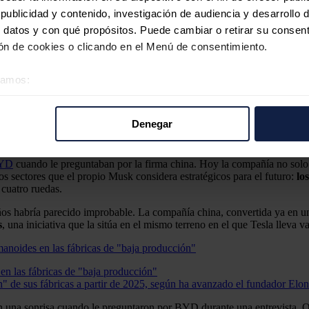
ublicidad y contenido, investigación de audiencia y desarrollo d
 datos y con qué propósitos. Puede cambiar o retirar su consent
n de cookies o clicando en el Menú de consentimiento.
éramos:
 sobre su ubicación geográfica que puede tener una precisión d
tivo analizándolo activamente para buscar características específ
Denegar
re cómo se procesan sus datos personales y establezca sus pr
rar su consentimiento en cualquier momento en la Declaración d
YD
cuando le preguntaban por la firma china. Hoy la compañía no solo
os sectores que el propio Musk considera estratégicos para el futuro:
lo
b se usan para personalizar el contenido y los anuncios, ofrecer
 cuatro ruedas.
s, compartimos información sobre el uso que haga del sitio web 
s habría parecido improbable. La compañía china, convertida ya en uno
 análisis web, quienes pueden combinarla con otra información q
s
, una iniciativa que la sitúa en el mismo terreno en el que Tesla lleva 
r del uso que haya hecho de sus servicios.
n las fábricas de "baja producción"
n" de sus fábricas a partir de 2025, según ha avanzado el fundador Elo
n una sonrisa cuando le preguntaron por BYD durante una entrevista. Q