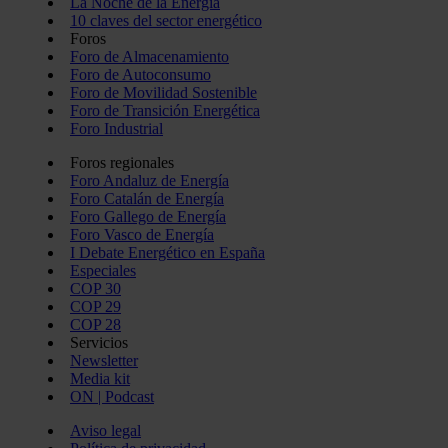
La Noche de la Energía
10 claves del sector energético
Foros
Foro de Almacenamiento
Foro de Autoconsumo
Foro de Movilidad Sostenible
Foro de Transición Energética
Foro Industrial
Foros regionales
Foro Andaluz de Energía
Foro Catalán de Energía
Foro Gallego de Energía
Foro Vasco de Energía
I Debate Energético en España
Especiales
COP 30
COP 29
COP 28
Servicios
Newsletter
Media kit
ON | Podcast
Aviso legal