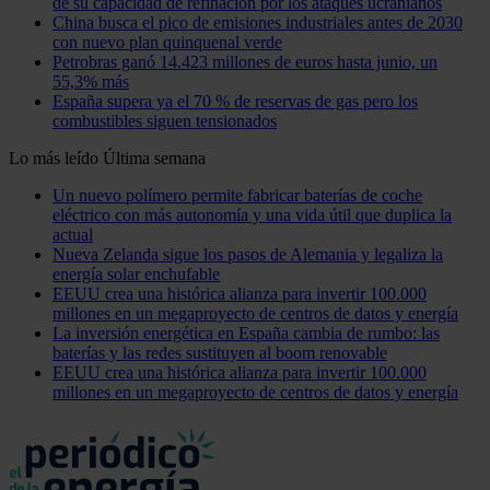
de su capacidad de refinación por los ataques ucranianos
China busca el pico de emisiones industriales antes de 2030
con nuevo plan quinquenal verde
Petrobras ganó 14.423 millones de euros hasta junio, un
55,3% más
España supera ya el 70 % de reservas de gas pero los
combustibles siguen tensionados
Lo más leído
Última semana
Un nuevo polímero permite fabricar baterías de coche
eléctrico con más autonomía y una vida útil que duplica la
actual
Nueva Zelanda sigue los pasos de Alemania y legaliza la
energía solar enchufable
EEUU crea una histórica alianza para invertir 100.000
millones en un megaproyecto de centros de datos y energía
La inversión energética en España cambia de rumbo: las
baterías y las redes sustituyen al boom renovable
EEUU crea una histórica alianza para invertir 100.000
millones en un megaproyecto de centros de datos y energía