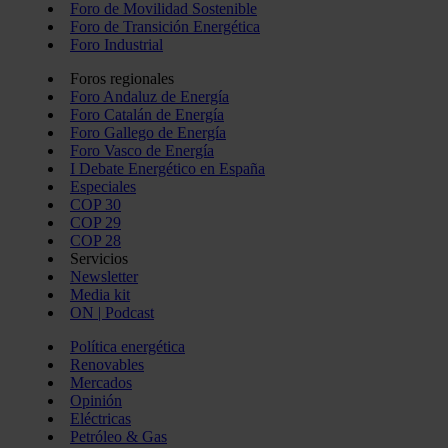
Foro de Movilidad Sostenible
Foro de Transición Energética
Foro Industrial
Foros regionales
Foro Andaluz de Energía
Foro Catalán de Energía
Foro Gallego de Energía
Foro Vasco de Energía
I Debate Energético en España
Especiales
COP 30
COP 29
COP 28
Servicios
Newsletter
Media kit
ON | Podcast
Política energética
Renovables
Mercados
Opinión
Eléctricas
Petróleo & Gas