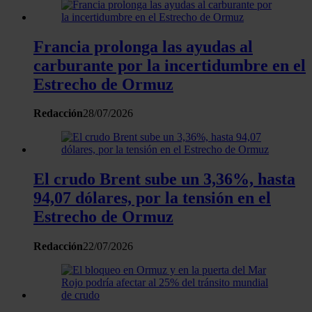
datos personales y establezca sus preferencias en la
sección de datos
. Puede cambiar o retirar su
consentimiento en cualquier momento en la Declaración
Francia prolonga las ayudas al
de cookies.
carburante por la incertidumbre en el
Estrecho de Ormuz
Las cookies de este sitio web se usan para personalizar
el contenido y los anuncios, ofrecer funciones de redes
Redacción
28/07/2026
sociales y analizar el tráfico. Además, compartimos
información sobre el uso que haga del sitio web con
nuestros partners de redes sociales, publicidad y análisis
web, quienes pueden combinarla con otra información
El crudo Brent sube un 3,36%, hasta
que les haya proporcionado o que hayan recopilado a
94,07 dólares, por la tensión en el
partir del uso que haya hecho de sus servicios.
Estrecho de Ormuz
Redacción
22/07/2026