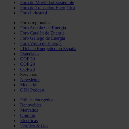
Foro de Movilidad Sostenible
Foro de Transición Energética
Foro Industrial
Foros regionales
Foro Andaluz de Energía
Foro Catalán de Energía
Foro Gallego de Energía
Foro Vasco de Energía
I Debate Energético en España
Especiales
COP 30
COP 29
COP 28
Servicios
Newsletter
Media kit
ON | Podcast
Política energética
Renovables
Mercados
Opinión
Eléctricas
Petróleo & Gas