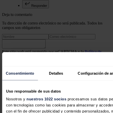
Responder
Deja tu comentario
Tu dirección de correo electrónico no será publicada. Todos los
campos son obligatorios
Este sitio web está protegido por reCAPTCHA y la
Política de
privacidad
y
Términos de servicio
de Google aplican.
Enviar comentario
Consentimiento
Detalles
Configuración de a
Síguenos en redes sociales
Uso responsable de sus datos
Nosotros y
nuestros 1022 socios
procesamos sus datos pers
con tecnologías como las cookies para almacenar y acceder 
con el fin de ofrecer publicidad y contenido personalizados, 