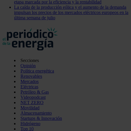
etapa marcada por la eficiencia y la rentabilidad
La caída de la producción eólica y el aumento de la demanda
impulsan los precios de los mercados eléctricos europeos en la
última semana de julio
Secciones
Opinión
Política energética
Renovables
Mercados
Eléctricas
Petróleo & Gas
Videopodcast
NET ZERO
Movilidad
Almacenamiento
Startups & Innovación
Hidrógeno
Top 10