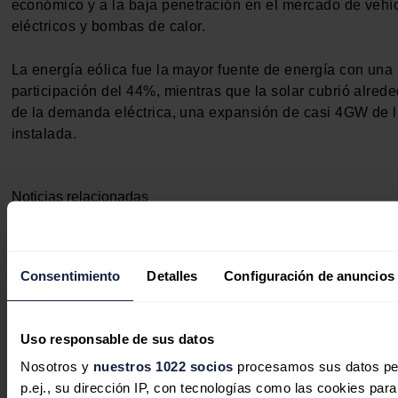
económico y a la baja penetración en el mercado de vehí
eléctricos y bombas de calor.
La energía eólica fue la mayor fuente de energía con una
participación del 44%, mientras que la solar cubrió alred
de la demanda eléctrica, una expansión de casi 4GW de 
instalada.
Noticias relacionadas
Consentimiento
Detalles
Configuración de anuncios
La calefacción urbana jugará un papel
en las grandes ciudades alemanas
Uso responsable de sus datos
José A. Roca
06/08/2026
Nosotros y
nuestros 1022 socios
procesamos sus datos pe
p.ej., su dirección IP, con tecnologías como las cookies par