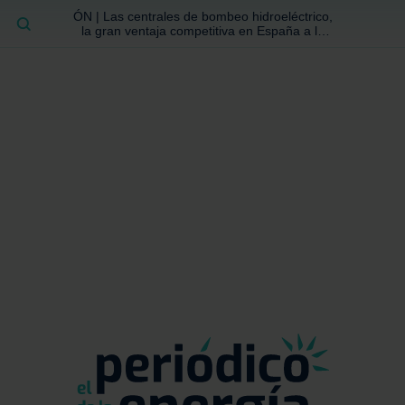
ÓN | Las centrales de bombeo hidroeléctrico,
BUSCAR
la gran ventaja competitiva en España a la
que no se ha prestado la atención suficiente