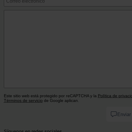
Este sitio web está protegido por reCAPTCHA y la
Política de privac
Términos de servicio
de Google aplican.
Enviar
Síguenos en redes sociales