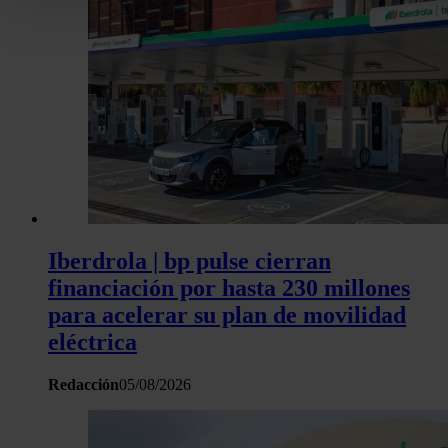
personales y establezca sus preferencias en la
sección de 
Puede cambiar o retirar su consentimiento en cualquier mo
la Declaración de cookies.
Las cookies de este sitio web se usan para personalizar el c
y los anuncios, ofrecer funciones de redes sociales y analiza
tráfico. Además, compartimos información sobre el uso que 
sitio web con nuestros partners de redes sociales, publicida
análisis web, quienes pueden combinarla con otra informació
haya proporcionado o que hayan recopilado a partir del uso 
hecho de sus servicios.
Iberdrola | bp pulse cierran
financiación por hasta 230 millones
para acelerar su plan de movilidad
eléctrica
Redacción
05/08/2026