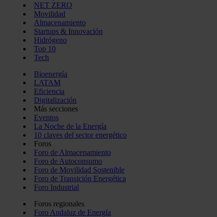
NET ZERO
Movilidad
Almacenamiento
Startups & Innovación
Hidrógeno
Top 10
Tech
Bioenergía
LATAM
Eficiencia
Digitalización
Más secciones
Eventos
La Noche de la Energía
10 claves del sector energético
Foros
Foro de Almacenamiento
Foro de Autoconsumo
Foro de Movilidad Sostenible
Foro de Transición Energética
Foro Industrial
Foros regionales
Foro Andaluz de Energía