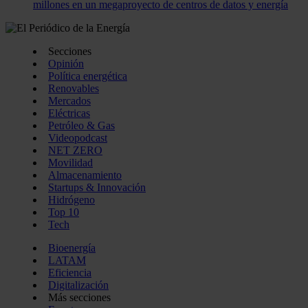
millones en un megaproyecto de centros de datos y energía
Secciones
Opinión
Política energética
Renovables
Mercados
Eléctricas
Petróleo & Gas
Videopodcast
NET ZERO
Movilidad
Almacenamiento
Startups & Innovación
Hidrógeno
Top 10
Tech
Bioenergía
LATAM
Eficiencia
Digitalización
Más secciones