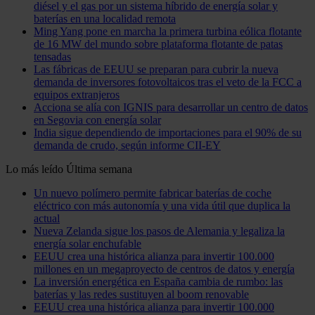
diésel y el gas por un sistema híbrido de energía solar y
baterías en una localidad remota
Ming Yang pone en marcha la primera turbina eólica flotante
de 16 MW del mundo sobre plataforma flotante de patas
tensadas
Las fábricas de EEUU se preparan para cubrir la nueva
demanda de inversores fotovoltaicos tras el veto de la FCC a
equipos extranjeros
Acciona se alía con IGNIS para desarrollar un centro de datos
en Segovia con energía solar
India sigue dependiendo de importaciones para el 90% de su
demanda de crudo, según informe CII-EY
Lo más leído
Última semana
Un nuevo polímero permite fabricar baterías de coche
eléctrico con más autonomía y una vida útil que duplica la
actual
Nueva Zelanda sigue los pasos de Alemania y legaliza la
energía solar enchufable
EEUU crea una histórica alianza para invertir 100.000
millones en un megaproyecto de centros de datos y energía
La inversión energética en España cambia de rumbo: las
baterías y las redes sustituyen al boom renovable
EEUU crea una histórica alianza para invertir 100.000