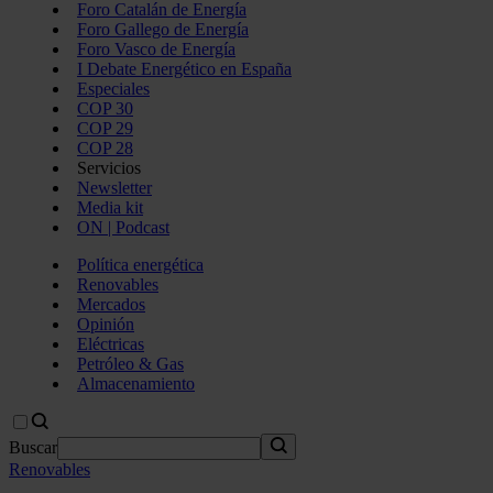
Foro Catalán de Energía
Foro Gallego de Energía
Foro Vasco de Energía
I Debate Energético en España
Especiales
COP 30
COP 29
COP 28
Servicios
Newsletter
Media kit
ON | Podcast
Política energética
Renovables
Mercados
Opinión
Eléctricas
Petróleo & Gas
Almacenamiento
Buscar
Renovables