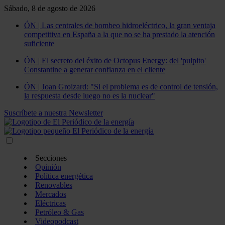
Sábado, 8 de agosto de 2026
ÓN | Las centrales de bombeo hidroeléctrico, la gran ventaja
competitiva en España a la que no se ha prestado la atención
suficiente
ÓN | El secreto del éxito de Octopus Energy: del 'pulpito'
Constantine a generar confianza en el cliente
ÓN | Joan Groizard: "Si el problema es de control de tensión,
la respuesta desde luego no es la nuclear"
Suscríbete a nuestra Newsletter
Secciones
Opinión
Política energética
Renovables
Mercados
Eléctricas
Petróleo & Gas
Videopodcast