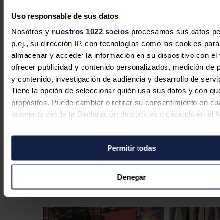
Uso responsable de sus datos
José A. Roca
07/08/2026
Nosotros y
nuestros 1022 socios
procesamos sus datos pe
p.ej., su dirección IP, con tecnologías como las cookies para
almacenar y acceder la información en su dispositivo con el 
ofrecer publicidad y contenido personalizados, medición de p
y contenido, investigación de audiencia y desarrollo de servi
Tiene la opción de seleccionar quién usa sus datos y con qu
propósitos. Puede cambiar o retirar su consentimiento en cu
momento desde la Declaración de cookies o clicando en el 
consentimiento.
Permitir todas
Si lo permite, también quisiéramos:
La sensibilidad al precio marca el
Recopilar información sobre su ubicación geográfica
consumo energético en Alemania
puede tener una precisión de varios metros
Denegar
Identificar su dispositivo analizándolo activamente p
José A. Roca
06/08/2026
características específicas (huellas digitales)
Obtenga más información sobre cómo se procesan sus dato