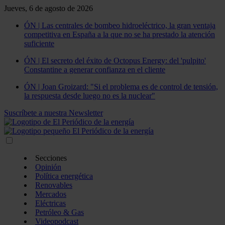
Jueves, 6 de agosto de 2026
ÓN | Las centrales de bombeo hidroeléctrico, la gran ventaja
competitiva en España a la que no se ha prestado la atención
suficiente
ÓN | El secreto del éxito de Octopus Energy: del 'pulpito'
Constantine a generar confianza en el cliente
ÓN | Joan Groizard: "Si el problema es de control de tensión,
la respuesta desde luego no es la nuclear"
Suscríbete a nuestra Newsletter
Secciones
Opinión
Política energética
Renovables
Mercados
Eléctricas
Petróleo & Gas
Videopodcast