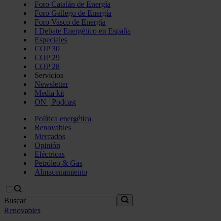
Foro Catalán de Energía
Foro Gallego de Energía
Foro Vasco de Energía
I Debate Energético en España
Especiales
COP 30
COP 29
COP 28
Servicios
Newsletter
Media kit
ON | Podcast
Política energética
Renovables
Mercados
Opinión
Eléctricas
Petróleo & Gas
Almacenamiento
Buscar
Renovables