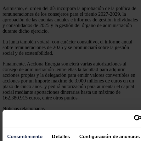
Asimismo, el orden del día incorpora la aprobación de la política de
remuneraciones de los consejeros para el trienio 2027-2029, la
aprobación de las cuentas anuales e informes de gestión individuales
y consolidados de 2025 y la gestión del órgano de administración
durante dicho ejercicio.
La junta también votará, con carácter consultivo, el informe anual
sobre remuneraciones de 2025 y se pronunciará sobre la gestión
social y de sostenibilidad.
Finalmente, Acciona Energía someterá varias autorizaciones al
consejo de administración -entre ellas la facultad para adquirir
acciones propias y la delegación para emitir valores convertibles en
acciones por un importe máximo de 3.000 millones de euros en un
plazo de cinco años- y pedirá autorización para aumentar el capital
social mediante aportaciones dinerarias hasta un máximo de
162.380.915 euros, entre otros puntos.
Noticias relacionadas
Consentimiento
Detalles
Configuración de anuncios