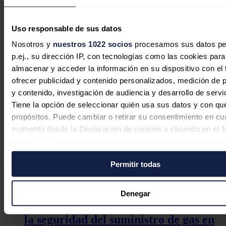
Entrecanales celebra el apetito
inversor por Acciona Energía pero
Uso responsable de sus datos
mantiene que su venta es improbable
Nosotros y
nuestros 1022 socios
procesamos sus datos pe
Redacción
31/07/2026
p.ej., su dirección IP, con tecnologías como las cookies para
almacenar y acceder la información en su dispositivo con el 
ofrecer publicidad y contenido personalizados, medición de p
y contenido, investigación de audiencia y desarrollo de servi
Tiene la opción de seleccionar quién usa sus datos y con qu
Magtel se adjudica el concurso del
propósitos. Puede cambiar o retirar su consentimiento en cu
nudo Narcea para construir una
momento desde la Declaración de cookies o clicando en el 
central de bombeo de 320 MW
consentimiento.
Sandra Acosta
30/07/2026
Permitir todas
Si lo permite, también quisiéramos:
Recopilar información sobre su ubicación geográfica
puede tener una precisión de varios metros
Denegar
Identificar su dispositivo analizándolo activamente p
Europa no puede dar por garantizada
características específicas (huellas digitales)
la seguridad del suministro de gas en