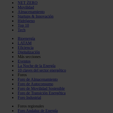
NET ZERO
Movilidad
Almacenamiento
Startups & Innovación
Hidrógeno
Top 10
Tech
Bioenergía
LATAM
Eficiencia
Digitalización
Más secciones
Eventos
La Noche de la Energía
10 claves del sector energético
Foros
Foro de Almacenamiento
Foro de Autoconsumo
Foro de Movilidad Sostenible
Foro de Transición Energética
Foro Industrial
Foros regionales
Foro Andaluz de Energía