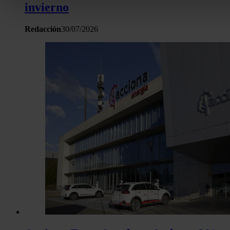
Obtenga más información sobre cómo se procesan sus dato
invierno
personales y establezca sus preferencias en la
sección de 
Puede cambiar o retirar su consentimiento en cualquier mo
Redacción
30/07/2026
la Declaración de cookies.
Las cookies de este sitio web se usan para personalizar el c
y los anuncios, ofrecer funciones de redes sociales y analiza
tráfico. Además, compartimos información sobre el uso que 
sitio web con nuestros partners de redes sociales, publicida
análisis web, quienes pueden combinarla con otra informació
haya proporcionado o que hayan recopilado a partir del uso 
hecho de sus servicios.