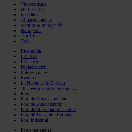
Videopodcast
NET ZERO
Movilidad
Almacenamiento
Startups & Innovación
Hidrógeno
Top 10
Tech
Bioenergía
LATAM
Eficiencia
Digitalización
Más secciones
Eventos
La Noche de la Energía
10 claves del sector energético
Foros
Foro de Almacenamiento
Foro de Autoconsumo
Foro de Movilidad Sostenible
Foro de Transición Energética
Foro Industrial
Foros regionales