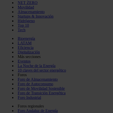
NET ZERO
Movilidad
Almacenamiento
Startups & Innovación
Hidrógeno
Top 10
Tech
Bioenergía
LATAM
Eficiencia
Digitalización
Más secciones
Eventos
La Noche de la Energía
10 claves del sector energético
Foros
Foro de Almacenamiento
Foro de Autoconsumo
Foro de Movilidad Sostenible
Foro de Transición Energética
Foro Industrial
Foros regionales
Foro Andaluz de Energía