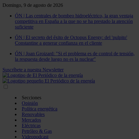
Domingo, 9 de agosto de 2026
ÓN | Las centrales de bombeo hidroeléctrico, la gran ventaja
competitiva en España a la que no se ha prestado la atención
suficiente
ÓN | El secreto del éxito de Octopus Energy: del 'pulpito'
Constantine a generar confianza en el cliente
ÓN | Joan Groizard: "Si el problema es de control de tensión,
la respuesta desde luego no es la nuclear"
Suscríbete a nuestra Newsletter
Secciones
Opinión
Política energética
Renovables
Mercados
Eléctricas
Petróleo & Gas
Videopodcast