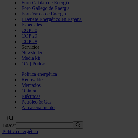
Foro Catalán de Energía
Foro Gallego de Energía
Foro Vasco de Energía
I Debate Energético en España
Especiales
COP 30
COP 29
COP 28
Servicios
Newsletter
Media kit
ON | Podcast
Política energética
Renovables
Mercados
Opinión
Eléctricas
Petróleo & Gas
Almacenamiento
Buscar
Política energética