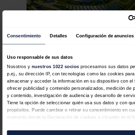
Consentimiento
Detalles
Configuración de anuncios
Los impagos renovables suponen más
de 6.000 millones de euros al Tesoro
Uso responsable de sus datos
Redacción
07/08/2026
Nosotros y
nuestros 1022 socios
procesamos sus datos pe
p.ej., su dirección IP, con tecnologías como las cookies para
almacenar y acceder la información en su dispositivo con el 
ofrecer publicidad y contenido personalizados, medición de p
y contenido, investigación de audiencia y desarrollo de servi
Tiene la opción de seleccionar quién usa sus datos y con qu
propósitos. Puede cambiar o retirar su consentimiento en cu
momento desde la Declaración de cookies o clicando en el 
consentimiento.