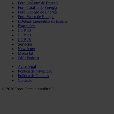
Foro Andaluz de Energía
Foro Catalán de Energía
Foro Gallego de Energía
Foro Vasco de Energía
I Debate Energético en España
Especiales
COP 30
COP 29
COP 28
Servicios
Newsletter
Media kit
ON | Podcast
Aviso legal
Política de privacidad
Política de Cookies
Contacto
© 2026 Roca Comunicación S.L.