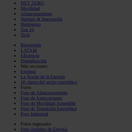
NET ZERO
Movilidad
Almacenamiento
Startups & Innovación
Hidrógeno
Top 10
Tech
Bioenergía
LATAM
Eficiencia
Digitalización
Más secciones
Eventos
La Noche de la Energía
10 claves del sector energético
Foros
Foro de Almacenamiento
Foro de Autoconsumo
Foro de Movilidad Sostenible
Foro de Transición Energética
Foro Industrial
Foros regionales
Foro Andaluz de Energía