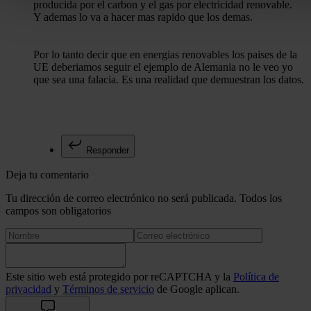
producida por el carbon y el gas por electricidad renovable.
Las cookies de este sitio web se usan para personalizar el c
Y ademas lo va a hacer mas rapido que los demas.
funciones de redes sociales y analizar el tráfico. Además, 
uso que haga del sitio web con nuestros partners de redes so
Por lo tanto decir que en energias renovables los paises de la
quienes pueden combinarla con otra información que les ha
UE deberiamos seguir el ejemplo de Alemania no le veo yo
recopilado a partir del uso que haya hecho de sus servicios.
que sea una falacia. Es una realidad que demuestran los datos.
Responder
Deja tu comentario
Tu dirección de correo electrónico no será publicada. Todos los
campos son obligatorios
Este sitio web está protegido por reCAPTCHA y la
Política de
privacidad
y
Términos de servicio
de Google aplican.