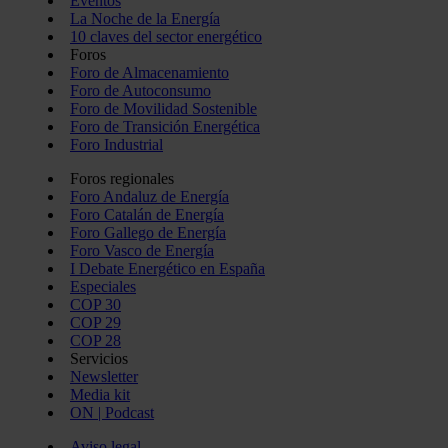
Eventos
La Noche de la Energía
10 claves del sector energético
Foros
Foro de Almacenamiento
Foro de Autoconsumo
Foro de Movilidad Sostenible
Foro de Transición Energética
Foro Industrial
Foros regionales
Foro Andaluz de Energía
Foro Catalán de Energía
Foro Gallego de Energía
Foro Vasco de Energía
I Debate Energético en España
Especiales
COP 30
COP 29
COP 28
Servicios
Newsletter
Media kit
ON | Podcast
Aviso legal