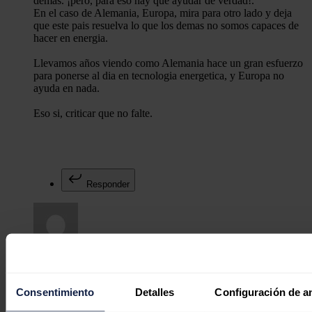
demas. ¡pero, para eso hay que ayudar de verdad!.
En el caso de Alemania, Europa, mira para otro lado y deja
que este pais resuelva lo que los demas no somos capaces de
hacer en energia.
Llevamos años viendo como Alemania hace un gran esfuerzo
para ponerse al dia en tecnologia energetica, y Europa no
ayuda en nada.
Eso si, criticar que no falte.
Responder
Eltoni
13/06/2026
Consentimiento
Detalles
Configuración de a