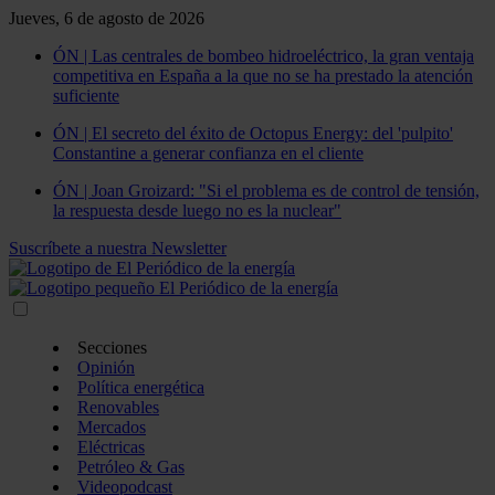
Jueves, 6 de agosto de 2026
ÓN | Las centrales de bombeo hidroeléctrico, la gran ventaja
competitiva en España a la que no se ha prestado la atención
suficiente
ÓN | El secreto del éxito de Octopus Energy: del 'pulpito'
Constantine a generar confianza en el cliente
ÓN | Joan Groizard: "Si el problema es de control de tensión,
la respuesta desde luego no es la nuclear"
Suscríbete a nuestra Newsletter
Secciones
Opinión
Política energética
Renovables
Mercados
Eléctricas
Petróleo & Gas
Videopodcast