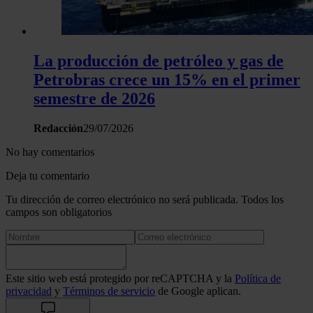
tráfico. Además, compartimos información sobre el uso que 
sitio web con nuestros partners de redes sociales, publicida
análisis web, quienes pueden combinarla con otra informació
La producción de petróleo y gas de
haya proporcionado o que hayan recopilado a partir del uso 
Petrobras crece un 15% en el primer
hecho de sus servicios.
semestre de 2026
Redacción
29/07/2026
No hay comentarios
Deja tu comentario
Tu dirección de correo electrónico no será publicada. Todos los
campos son obligatorios
Este sitio web está protegido por reCAPTCHA y la
Política de
privacidad
y
Términos de servicio
de Google aplican.