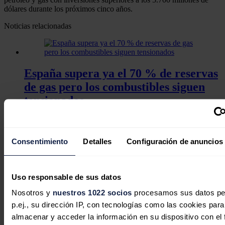
dólares durante los próximos cinco años.
Noticias relacionadas
España supera ya el 70 % de reservas
de gas pero los combustibles siguen
tensionados
Redacción
07/08/2026
Consentimiento
Detalles
Configuración de anuncios
El gas y la demanda impulsaron los
Uso responsable de sus datos
precios en un julio de récord para la
Nosotros y
nuestros 1022 socios
procesamos sus datos pe
demanda y la producción solar en
p.ej., su dirección IP, con tecnologías como las cookies para
Europa
almacenar y acceder la información en su dispositivo con el 