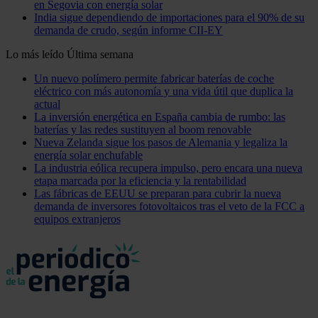
en Segovia con energía solar
India sigue dependiendo de importaciones para el 90% de su
demanda de crudo, según informe CII-EY
Lo más leído
Última semana
Un nuevo polímero permite fabricar baterías de coche
eléctrico con más autonomía y una vida útil que duplica la
actual
La inversión energética en España cambia de rumbo: las
baterías y las redes sustituyen al boom renovable
Nueva Zelanda sigue los pasos de Alemania y legaliza la
energía solar enchufable
La industria eólica recupera impulso, pero encara una nueva
etapa marcada por la eficiencia y la rentabilidad
Las fábricas de EEUU se preparan para cubrir la nueva
demanda de inversores fotovoltaicos tras el veto de la FCC a
equipos extranjeros