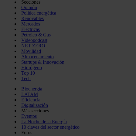
Secciones
Opinión
Política energética
Renovables
Mercados
Eléctricas
Petróleo & Gas
Videopodcast
NET ZERO
Movilidad
Almacenamiento
Startups & Innovación
Hidrógeno
Top 10
Tech
Bioenergía
LATAM
Eficiencia
Digitalización
Más secciones
Eventos
La Noche de la Energía
10 claves del sector energético
Foros