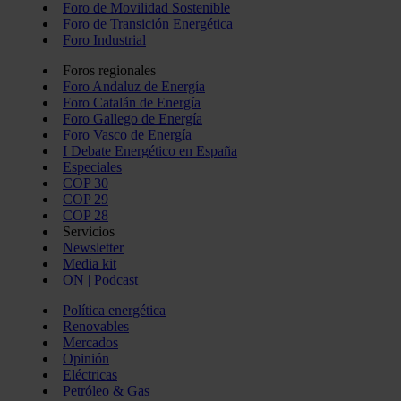
Foro de Movilidad Sostenible
Foro de Transición Energética
Foro Industrial
Foros regionales
Foro Andaluz de Energía
Foro Catalán de Energía
Foro Gallego de Energía
Foro Vasco de Energía
I Debate Energético en España
Especiales
COP 30
COP 29
COP 28
Servicios
Newsletter
Media kit
ON | Podcast
Política energética
Renovables
Mercados
Opinión
Eléctricas
Petróleo & Gas