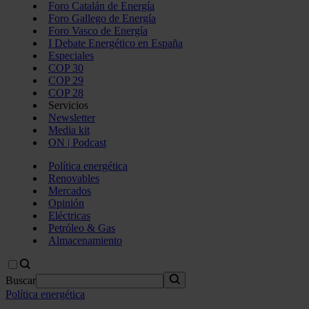
Foro Catalán de Energía
Foro Gallego de Energía
Foro Vasco de Energía
I Debate Energético en España
Especiales
COP 30
COP 29
COP 28
Servicios
Newsletter
Media kit
ON | Podcast
Política energética
Renovables
Mercados
Opinión
Eléctricas
Petróleo & Gas
Almacenamiento
Buscar
Política energética