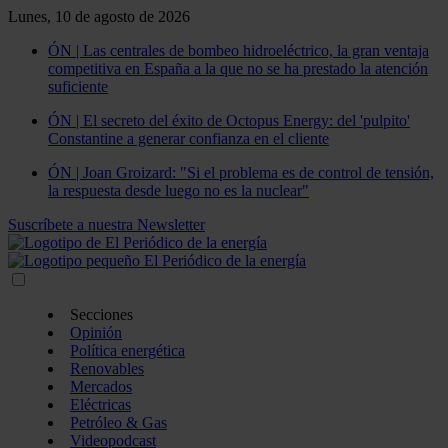
Lunes, 10 de agosto de 2026
ÓN | Las centrales de bombeo hidroeléctrico, la gran ventaja
competitiva en España a la que no se ha prestado la atención
suficiente
ÓN | El secreto del éxito de Octopus Energy: del 'pulpito'
Constantine a generar confianza en el cliente
ÓN | Joan Groizard: "Si el problema es de control de tensión,
la respuesta desde luego no es la nuclear"
Suscríbete a nuestra Newsletter
Secciones
Opinión
Política energética
Renovables
Mercados
Eléctricas
Petróleo & Gas
Videopodcast