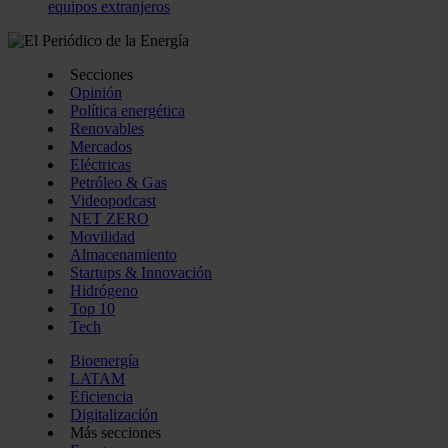
equipos extranjeros
Secciones
Opinión
Política energética
Renovables
Mercados
Eléctricas
Petróleo & Gas
Videopodcast
NET ZERO
Movilidad
Almacenamiento
Startups & Innovación
Hidrógeno
Top 10
Tech
Bioenergía
LATAM
Eficiencia
Digitalización
Más secciones