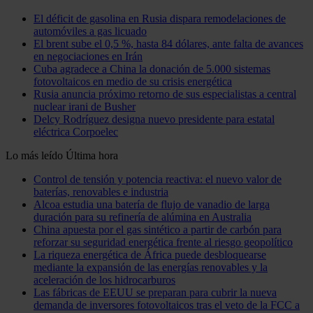
El déficit de gasolina en Rusia dispara remodelaciones de
automóviles a gas licuado
El brent sube el 0,5 %, hasta 84 dólares, ante falta de avances
en negociaciones en Irán
Cuba agradece a China la donación de 5.000 sistemas
fotovoltaicos en medio de su crisis energética
Rusia anuncia próximo retorno de sus especialistas a central
nuclear irani de Busher
Delcy Rodríguez designa nuevo presidente para estatal
eléctrica Corpoelec
Lo más leído
Última hora
Control de tensión y potencia reactiva: el nuevo valor de
baterías, renovables e industria
Alcoa estudia una batería de flujo de vanadio de larga
duración para su refinería de alúmina en Australia
China apuesta por el gas sintético a partir de carbón para
reforzar su seguridad energética frente al riesgo geopolítico
La riqueza energética de África puede desbloquearse
mediante la expansión de las energías renovables y la
aceleración de los hidrocarburos
Las fábricas de EEUU se preparan para cubrir la nueva
demanda de inversores fotovoltaicos tras el veto de la FCC a