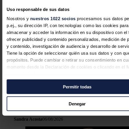
Redacción
06/08/2026
Uso responsable de sus datos
Nosotros y
nuestros 1022 socios
procesamos sus datos pe
p.ej., su dirección IP, con tecnologías como las cookies para
almacenar y acceder la información en su dispositivo con el 
ofrecer publicidad y contenido personalizados, medición de p
y contenido, investigación de audiencia y desarrollo de servi
Tiene la opción de seleccionar quién usa sus datos y con qu
propósitos. Puede cambiar o retirar su consentimiento en cu
momento desde la Declaración de cookies o clicando en el 
consentimiento.
Permitir todas
Si lo permite, también quisiéramos:
El Gobierno actualiza las reglas para
Recopilar información sobre su ubicación geográfica
generar Certificados de Ahorro
puede tener una precisión de varios metros
Denegar
Energético en el transporte
Identificar su dispositivo analizándolo activamente p
características específicas (huellas digitales)
Sandra Acosta
06/08/2026
Obtenga más información sobre cómo se procesan sus dato