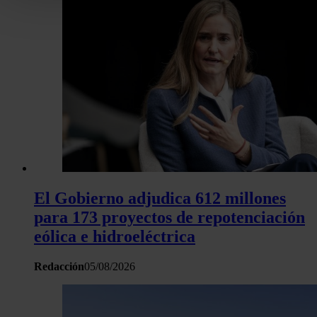
personales y establezca sus preferencias en la
sección de 
Puede cambiar o retirar su consentimiento en cualquier mo
la Declaración de cookies.
Las cookies de este sitio web se usan para personalizar el c
y los anuncios, ofrecer funciones de redes sociales y analiza
tráfico. Además, compartimos información sobre el uso que 
sitio web con nuestros partners de redes sociales, publicida
análisis web, quienes pueden combinarla con otra informació
haya proporcionado o que hayan recopilado a partir del uso 
hecho de sus servicios.
El Gobierno adjudica 612 millones
para 173 proyectos de repotenciación
eólica e hidroeléctrica
Redacción
05/08/2026