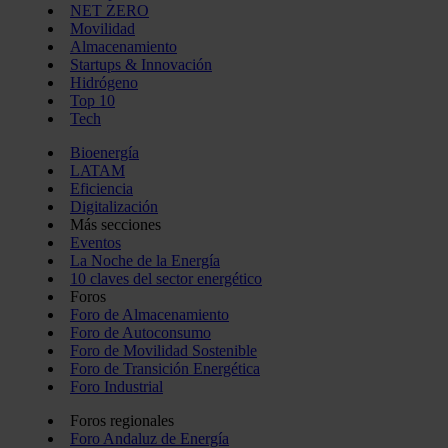
NET ZERO
Movilidad
Almacenamiento
Startups & Innovación
Hidrógeno
Top 10
Tech
Bioenergía
LATAM
Eficiencia
Digitalización
Más secciones
Eventos
La Noche de la Energía
10 claves del sector energético
Foros
Foro de Almacenamiento
Foro de Autoconsumo
Foro de Movilidad Sostenible
Foro de Transición Energética
Foro Industrial
Foros regionales
Foro Andaluz de Energía