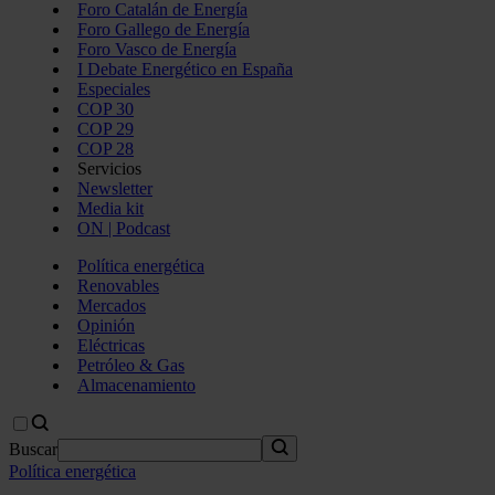
Foro Catalán de Energía
Foro Gallego de Energía
Foro Vasco de Energía
I Debate Energético en España
Especiales
COP 30
COP 29
COP 28
Servicios
Newsletter
Media kit
ON | Podcast
Política energética
Renovables
Mercados
Opinión
Eléctricas
Petróleo & Gas
Almacenamiento
Buscar
Política energética