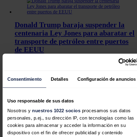
Donald Trump baraja suspender la
centenaria Ley Jones para abaratar el
transporte de petróleo entre puertos
de EEUU
Consentimiento
Detalles
Configuración de anuncios
Fin de la partida, Sr. Trump: la
guerra por Ormuz será su tumba
política
Uso responsable de sus datos
Nosotros y
nuestros 1022 socios
procesamos sus datos
Antes del pasado 18 de marzo, la última vez que Estados Unidos
emitió una exención al cumplimiento de la 'Ley Jones' fue en
personales, p.ej., su dirección IP, con tecnologías como las
octubre de 2022 para beneficio de un petrolero que se dirigía a
cookies para almacenar y acceder la información en su
Puerto Rico
para entregar suministros tras el huracán Fiona.
dispositivo con el fin de ofrecer publicidad y contenido