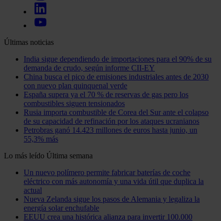
Últimas noticias
India sigue dependiendo de importaciones para el 90% de su
demanda de crudo, según informe CII-EY
China busca el pico de emisiones industriales antes de 2030
con nuevo plan quinquenal verde
España supera ya el 70 % de reservas de gas pero los
combustibles siguen tensionados
Rusia importa combustible de Corea del Sur ante el colapso
de su capacidad de refinación por los ataques ucranianos
Petrobras ganó 14.423 millones de euros hasta junio, un
55,3% más
Lo más leído
Última semana
Un nuevo polímero permite fabricar baterías de coche
eléctrico con más autonomía y una vida útil que duplica la
actual
Nueva Zelanda sigue los pasos de Alemania y legaliza la
energía solar enchufable
EEUU crea una histórica alianza para invertir 100.000