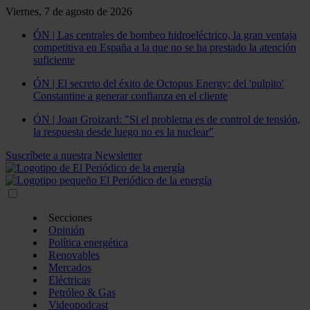
Viernes, 7 de agosto de 2026
ÓN | Las centrales de bombeo hidroeléctrico, la gran ventaja
competitiva en España a la que no se ha prestado la atención
suficiente
ÓN | El secreto del éxito de Octopus Energy: del 'pulpito'
Constantine a generar confianza en el cliente
ÓN | Joan Groizard: "Si el problema es de control de tensión,
la respuesta desde luego no es la nuclear"
Suscríbete a nuestra Newsletter
Secciones
Opinión
Política energética
Renovables
Mercados
Eléctricas
Petróleo & Gas
Videopodcast