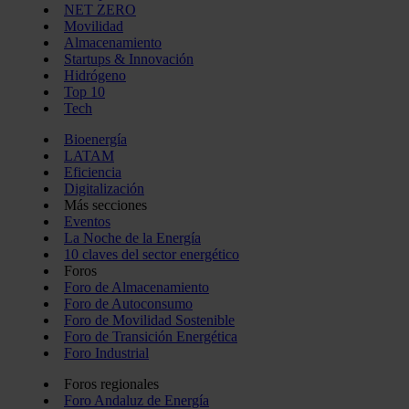
NET ZERO
Movilidad
Almacenamiento
Startups & Innovación
Hidrógeno
Top 10
Tech
Bioenergía
LATAM
Eficiencia
Digitalización
Más secciones
Eventos
La Noche de la Energía
10 claves del sector energético
Foros
Foro de Almacenamiento
Foro de Autoconsumo
Foro de Movilidad Sostenible
Foro de Transición Energética
Foro Industrial
Foros regionales
Foro Andaluz de Energía