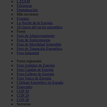
LATAM
Eficiencia
Digitalización
Más secciones
Eventos
La Noche de la Energía
10 claves del sector energético
Foros
Foro de Almacenamiento
Foro de Autoconsumo
Foro de Movilidad Sostenible
Foro de Transición Energética
Foro Industrial
Foros regionales
Foro Andaluz de Energía
Foro Catalán de Energía
Foro Gallego de Energía
Foro Vasco de Energía
I Debate Energético en España
Especiales
COP 30
COP 29
COP 28
Servicios