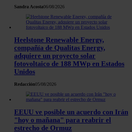
contenido y los anuncios, ofrecer funciones de redes sociale
Sandra Acosta
06/08/2026
analizar el tráfico. Además, compartimos información sobre 
uso que haga del sitio web con nuestros partners de redes
sociales, publicidad y análisis web, quienes pueden combina
con otra información que les haya proporcionado o que haya
recopilado a partir del uso que haya hecho de sus servicios.
Heelstone Renewable Energy,
compañía de Qualitas Energy,
adquiere un proyecto solar
fotovoltaico de 188 MWp en Estados
Unidos
Redacción
05/08/2026
EEUU ve posible un acuerdo con Irán
"hoy o mañana" para reabrir el
estrecho de Ormuz