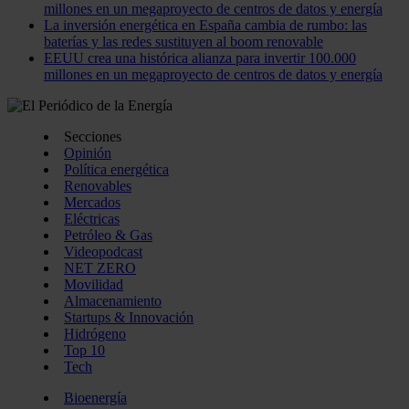
millones en un megaproyecto de centros de datos y energía
La inversión energética en España cambia de rumbo: las
baterías y las redes sustituyen al boom renovable
EEUU crea una histórica alianza para invertir 100.000
millones en un megaproyecto de centros de datos y energía
Secciones
Opinión
Política energética
Renovables
Mercados
Eléctricas
Petróleo & Gas
Videopodcast
NET ZERO
Movilidad
Almacenamiento
Startups & Innovación
Hidrógeno
Top 10
Tech
Bioenergía