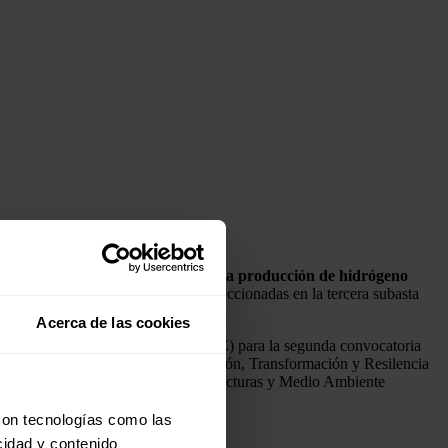
o servicio (AaaS) para financiar la producción de hidrógeno
trolisis de 250 MW y habían sido seleccionadas en la tercera subasta
tado.
Acerca de las cookies
ación y el Ahorro de la Energía (IDAE) para la segunda convocatoria
ndos propios del Plan de Recuperación, Transformación y Resilencia
ecutiva Europea de Clima, Infraestructuras y Medio Ambiente
con tecnologías como las
cidad y contenido