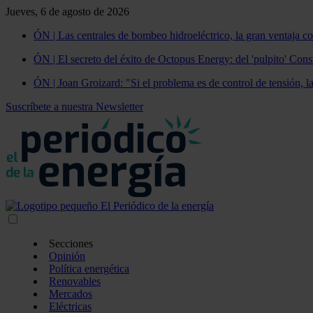
Jueves, 6 de agosto de 2026
ÓN | Las centrales de bombeo hidroeléctrico, la gran ventaja co
ÓN | El secreto del éxito de Octopus Energy: del 'pulpito' Const
ÓN | Joan Groizard: "Si el problema es de control de tensión, l
Suscríbete a nuestra Newsletter
Secciones
Opinión
Política energética
Renovables
Mercados
Eléctricas