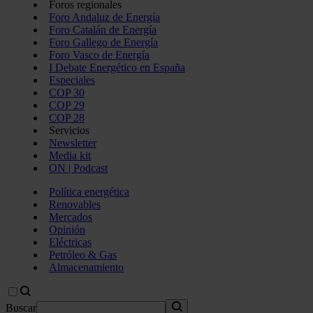
Foros regionales
Foro Andaluz de Energía
Foro Catalán de Energía
Foro Gallego de Energía
Foro Vasco de Energía
I Debate Energético en España
Especiales
COP 30
COP 29
COP 28
Servicios
Newsletter
Media kit
ON | Podcast
Política energética
Renovables
Mercados
Opinión
Eléctricas
Petróleo & Gas
Almacenamiento
Buscar