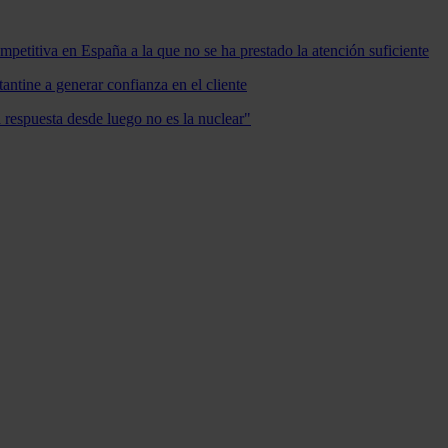
mpetitiva en España a la que no se ha prestado la atención suficiente
antine a generar confianza en el cliente
a respuesta desde luego no es la nuclear"