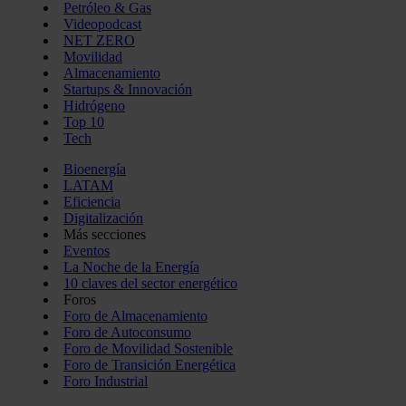
Petróleo & Gas
Videopodcast
NET ZERO
Movilidad
Almacenamiento
Startups & Innovación
Hidrógeno
Top 10
Tech
Bioenergía
LATAM
Eficiencia
Digitalización
Más secciones
Eventos
La Noche de la Energía
10 claves del sector energético
Foros
Foro de Almacenamiento
Foro de Autoconsumo
Foro de Movilidad Sostenible
Foro de Transición Energética
Foro Industrial