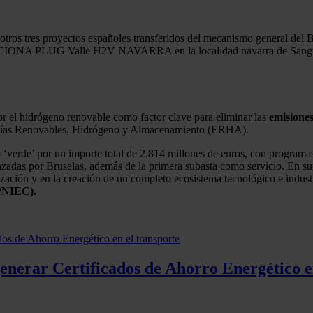
s otros tres proyectos españoles transferidos del mecanismo general d
ONA PLUG Valle H2V NAVARRA en la localidad navarra de Sangüesa, 
or el hidrógeno renovable como factor clave para eliminar las
emisione
nergías Renovables, Hidrógeno y Almacenamiento (ERHA).
‘verde’ por un importe total de 2.814 millones de euros, con program
adas por Bruselas, además de la primera subasta como servicio. En su
ización y en la creación de un completo ecosistema tecnológico e industr
(PNIEC).
generar Certificados de Ahorro Energético e