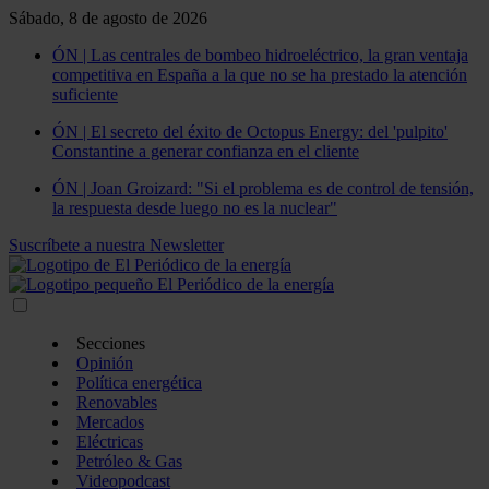
Sábado, 8 de agosto de 2026
ÓN | Las centrales de bombeo hidroeléctrico, la gran ventaja
competitiva en España a la que no se ha prestado la atención
suficiente
ÓN | El secreto del éxito de Octopus Energy: del 'pulpito'
Constantine a generar confianza en el cliente
ÓN | Joan Groizard: "Si el problema es de control de tensión,
la respuesta desde luego no es la nuclear"
Suscríbete a nuestra Newsletter
Secciones
Opinión
Política energética
Renovables
Mercados
Eléctricas
Petróleo & Gas
Videopodcast