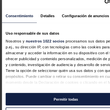
Siemens Gamesa vuelve a beneficios
trimestrales por primera vez desde
Consentimiento
Detalles
Configuración de anuncios
2022 y enfila 'break-even' en 2026
Redacción
05/08/2026
Uso responsable de sus datos
Nosotros y
nuestros 1022 socios
procesamos sus datos pe
p.ej., su dirección IP, con tecnologías como las cookies para
almacenar y acceder la información en su dispositivo con el 
ofrecer publicidad y contenido personalizados, medición de p
y contenido, investigación de audiencia y desarrollo de servi
Tiene la opción de seleccionar quién usa sus datos y con qu
propósitos. Puede cambiar o retirar su consentimiento en cu
momento desde la Declaración de cookies o clicando en el 
consentimiento.
Permitir todas
Si lo permite, también quisiéramos:
Recopilar información sobre su ubicación geográfica
EDP Renewables, filial 'verde' de