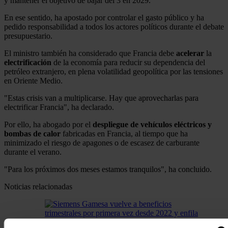
y mantener el objetivo de bajar del 3 en 2029.
En ese sentido, ha apostado por controlar el gasto público y ha
pedido responsabilidad a todos los actores políticos durante el debate
presupuestario.
El ministro también ha considerado que Francia debe
acelerar
la
electrificación
de la economía para reducir su dependencia del
petróleo extranjero, en plena volatilidad geopolítica por las tensiones
en Oriente Medio.
"Estas crisis van a multiplicarse. Hay que aprovecharlas para
electrificar Francia", ha declarado.
Por ello, ha abogado por el
despliegue de vehículos eléctricos
y
bombas de calor
fabricadas en Francia, al tiempo que ha
minimizado el riesgo de apagones o de escasez de carburante
durante el verano.
"Para los próximos dos meses estamos tranquilos", ha concluido.
Noticias relacionadas