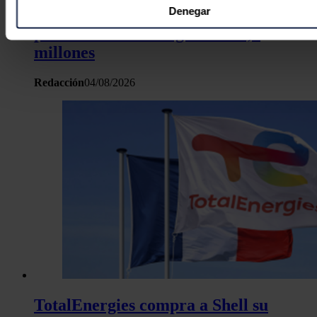
puede tener una precisión de varios metros
Denegar
EDP, casi duplica beneficios en el
Identificar su dispositivo analizándolo activamente p
primer semestre al ganar 183,7
características específicas (huellas digitales)
millones
Obtenga más información sobre cómo se procesan sus dato
personales y establezca sus preferencias en la
sección de 
Redacción
04/08/2026
Puede cambiar o retirar su consentimiento en cualquier mo
la Declaración de cookies.
Las cookies de este sitio web se usan para personalizar el c
y los anuncios, ofrecer funciones de redes sociales y analiza
tráfico. Además, compartimos información sobre el uso que 
sitio web con nuestros partners de redes sociales, publicida
análisis web, quienes pueden combinarla con otra informació
haya proporcionado o que hayan recopilado a partir del uso 
hecho de sus servicios.
TotalEnergies compra a Shell su