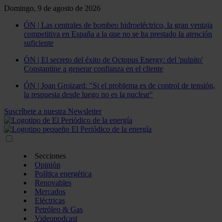
Domingo, 9 de agosto de 2026
ÓN | Las centrales de bombeo hidroeléctrico, la gran ventaja
competitiva en España a la que no se ha prestado la atención
suficiente
ÓN | El secreto del éxito de Octopus Energy: del 'pulpito'
Constantine a generar confianza en el cliente
ÓN | Joan Groizard: "Si el problema es de control de tensión,
la respuesta desde luego no es la nuclear"
Suscríbete a nuestra Newsletter
Secciones
Opinión
Política energética
Renovables
Mercados
Eléctricas
Petróleo & Gas
Videopodcast