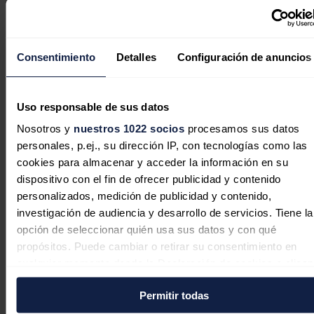
Redacción
05/08/2026
Consentimiento
Detalles
Configuración de anuncios
Hyundai e Iberdrola ofrecen hasta
Uso responsable de sus datos
10.000 kilómetros de recarga gratuita
Nosotros y
nuestros 1022 socios
procesamos sus datos
con la compra de un vehículo
personales, p.ej., su dirección IP, con tecnologías como las
eléctrico
cookies para almacenar y acceder la información en su
dispositivo con el fin de ofrecer publicidad y contenido
Redacción
04/08/2026
personalizados, medición de publicidad y contenido,
investigación de audiencia y desarrollo de servicios. Tiene la
opción de seleccionar quién usa sus datos y con qué
propósitos. Puede cambiar o retirar su consentimiento en
cualquier momento desde la Declaración de cookies o clica
Galán (Iberdrola), Medalla de Oro de
en el Menú de consentimiento.
los Cursos de la Granda en
Permitir todas
reconocimiento a su trayectoria
Si lo permite, también quisiéramos: