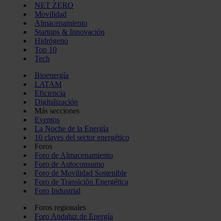
NET ZERO
Movilidad
Almacenamiento
Startups & Innovación
Hidrógeno
Top 10
Tech
Bioenergía
LATAM
Eficiencia
Digitalización
Más secciones
Eventos
La Noche de la Energía
10 claves del sector energético
Foros
Foro de Almacenamiento
Foro de Autoconsumo
Foro de Movilidad Sostenible
Foro de Transición Energética
Foro Industrial
Foros regionales
Foro Andaluz de Energía