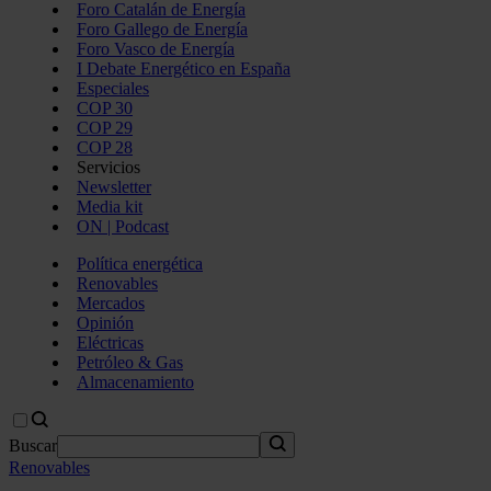
Foro Catalán de Energía
Foro Gallego de Energía
Foro Vasco de Energía
I Debate Energético en España
Especiales
COP 30
COP 29
COP 28
Servicios
Newsletter
Media kit
ON | Podcast
Política energética
Renovables
Mercados
Opinión
Eléctricas
Petróleo & Gas
Almacenamiento
Buscar
Renovables