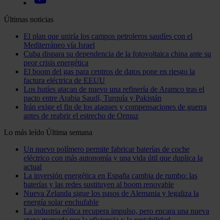
Últimas noticias
El plan que uniría los campos petroleros saudíes con el
Mediterráneo vía Israel
Cuba dispara su dependencia de la fotovoltaica china ante su
peor crisis energética
El boom del gas para centros de datos pone en riesgo la
factura eléctrica de EEUU
Los hutíes atacan de nuevo una refinería de Aramco tras el
pacto entre Arabia Saudí, Turquía y Pakistán
Irán exige el fin de los ataques y compensaciones de guerra
antes de reabrir el estrecho de Ormuz
Lo más leído
Última semana
Un nuevo polímero permite fabricar baterías de coche
eléctrico con más autonomía y una vida útil que duplica la
actual
La inversión energética en España cambia de rumbo: las
baterías y las redes sustituyen al boom renovable
Nueva Zelanda sigue los pasos de Alemania y legaliza la
energía solar enchufable
La industria eólica recupera impulso, pero encara una nueva
etapa marcada por la eficiencia y la rentabilidad