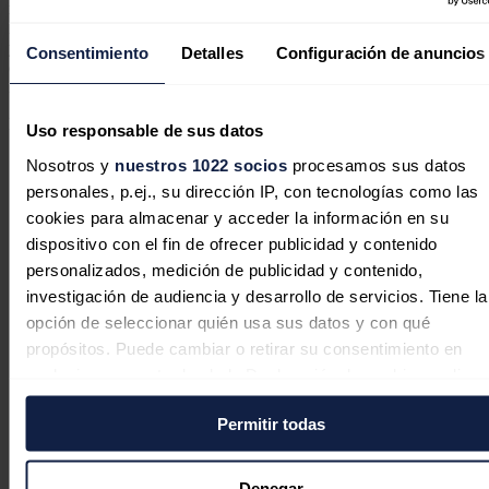
modelo innovador en el mercado español del
renting
, que simplifica
la adopción del vehículo eléctrico", ya que el conductor no necesita
ya gestionar por separado proveedores, instalaciones, contratos
Consentimiento
Detalles
Configuración de anuncios
energéticos, seguros o servicios de mantenimiento, quedando todo
integrado en un único contrato con una sola cuota.
Noticias relacionadas
Uso responsable de sus datos
Nosotros y
nuestros 1022 socios
procesamos sus datos
personales, p.ej., su dirección IP, con tecnologías como las
cookies para almacenar y acceder la información en su
Iberdrola invertirá 526 millones para
dispositivo con el fin de ofrecer publicidad y contenido
personalizados, medición de publicidad y contenido,
modernizar las redes eléctricas del
investigación de audiencia y desarrollo de servicios. Tiene la
Distrito Federal de Brasil
opción de seleccionar quién usa sus datos y con qué
propósitos. Puede cambiar o retirar su consentimiento en
Redacción
07/08/2026
cualquier momento desde la Declaración de cookies o clica
en el Menú de consentimiento.
Permitir todas
Si lo permite, también quisiéramos:
Iberdrola | bp pulse cierran
Recopilar información sobre su ubicación geográfica
Denegar