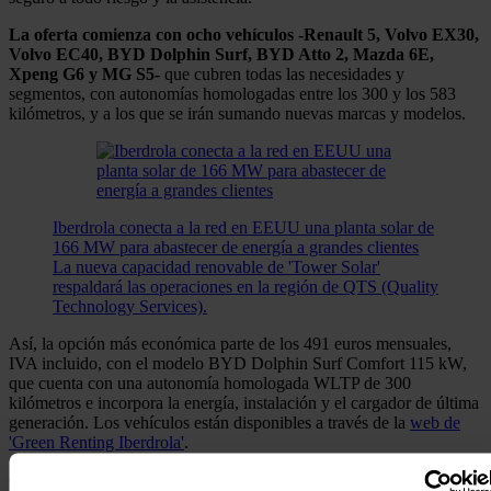
La oferta comienza con ocho vehículos -Renault 5, Volvo EX30,
Volvo EC40, BYD Dolphin Surf, BYD Atto 2, Mazda 6E,
Xpeng G6 y MG S5-
que cubren todas las necesidades y
segmentos, con autonomías homologadas entre los 300 y los 583
kilómetros, y a los que se irán sumando nuevas marcas y modelos.
Iberdrola conecta a la red en EEUU una planta solar de
166 MW para abastecer de energía a grandes clientes
La nueva capacidad renovable de 'Tower Solar'
respaldará las operaciones en la región de QTS (Quality
Technology Services).
Así, la opción más económica parte de los 491 euros mensuales,
IVA incluido, con el modelo BYD Dolphin Surf Comfort 115 kW,
que cuenta con una autonomía homologada WLTP de 300
kilómetros e incorpora la energía, instalación y el cargador de última
generación. Los vehículos están disponibles a través de la
web de
'Green Renting Iberdrola'
.
Con este lanzamiento, ambas compañías indicaron que "impulsan un