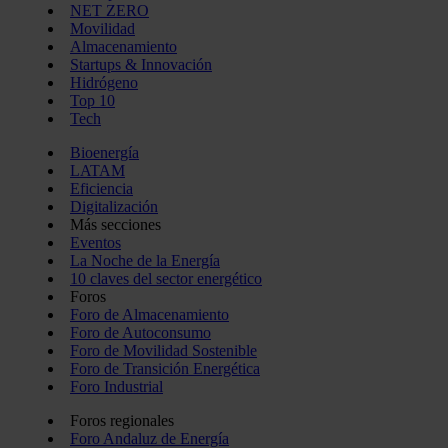
NET ZERO
Movilidad
Almacenamiento
Startups & Innovación
Hidrógeno
Top 10
Tech
Bioenergía
LATAM
Eficiencia
Digitalización
Más secciones
Eventos
La Noche de la Energía
10 claves del sector energético
Foros
Foro de Almacenamiento
Foro de Autoconsumo
Foro de Movilidad Sostenible
Foro de Transición Energética
Foro Industrial
Foros regionales
Foro Andaluz de Energía