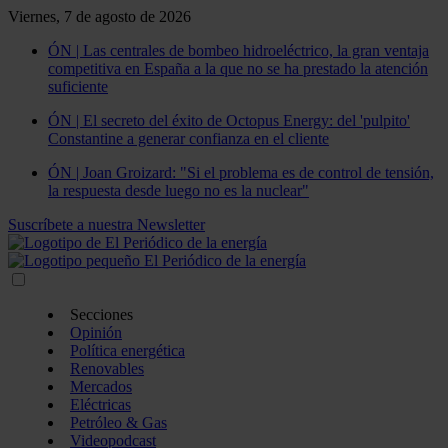
Viernes, 7 de agosto de 2026
ÓN | Las centrales de bombeo hidroeléctrico, la gran ventaja
competitiva en España a la que no se ha prestado la atención
suficiente
ÓN | El secreto del éxito de Octopus Energy: del 'pulpito'
Constantine a generar confianza en el cliente
ÓN | Joan Groizard: "Si el problema es de control de tensión,
la respuesta desde luego no es la nuclear"
Suscríbete a nuestra Newsletter
Secciones
Opinión
Política energética
Renovables
Mercados
Eléctricas
Petróleo & Gas
Videopodcast