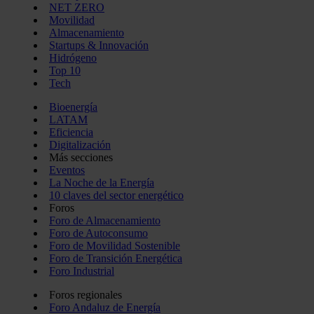
NET ZERO
Movilidad
Almacenamiento
Startups & Innovación
Hidrógeno
Top 10
Tech
Bioenergía
LATAM
Eficiencia
Digitalización
Más secciones
Eventos
La Noche de la Energía
10 claves del sector energético
Foros
Foro de Almacenamiento
Foro de Autoconsumo
Foro de Movilidad Sostenible
Foro de Transición Energética
Foro Industrial
Foros regionales
Foro Andaluz de Energía