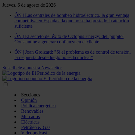
Jueves, 6 de agosto de 2026
ÓN | Las centrales de bombeo hidroeléctrico, la gran ventaja
competitiva en España a la que no se ha prestado la atención
suficiente
ÓN | El secreto del éxito de Octopus Energy: del 'pulpito'
Constantine a generar confianza en el cliente
ÓN | Joan Groizard: "Si el problema es de control de tensión,
la respuesta desde luego no es la nuclear"
Suscríbete a nuestra Newsletter
Secciones
Opinión
Política energética
Renovables
Mercados
Eléctricas
Petróleo & Gas
Videopodcast