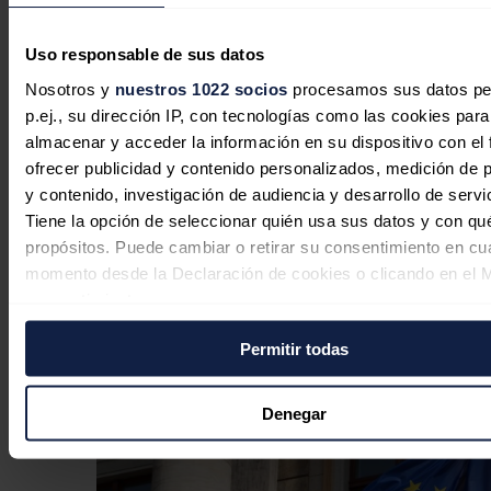
espera de nuevas conversaciones
entre EEUU e Irán
Uso responsable de sus datos
Nosotros y
nuestros 1022 socios
procesamos sus datos pe
Redacción
03/08/2026
p.ej., su dirección IP, con tecnologías como las cookies para
almacenar y acceder la información en su dispositivo con el 
ofrecer publicidad y contenido personalizados, medición de p
y contenido, investigación de audiencia y desarrollo de servi
El Brent cae un 1,88%, hasta los 89,03
Tiene la opción de seleccionar quién usa sus datos y con qu
dólares, ante la nueva alianza de
propósitos. Puede cambiar o retirar su consentimiento en cu
seguridad en el Mar Rojo
momento desde la Declaración de cookies o clicando en el 
consentimiento.
Redacción
31/07/2026
Permitir todas
Si lo permite, también quisiéramos:
Recopilar información sobre su ubicación geográfica
puede tener una precisión de varios metros
Denegar
Identificar su dispositivo analizándolo activamente p
características específicas (huellas digitales)