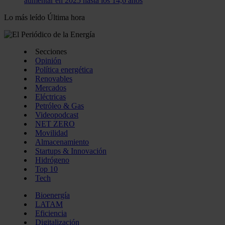
aumentar en 2025 hasta los 14,6 años
Lo más leído
Última hora
Secciones
Opinión
Política energética
Renovables
Mercados
Eléctricas
Petróleo & Gas
Videopodcast
NET ZERO
Movilidad
Almacenamiento
Startups & Innovación
Hidrógeno
Top 10
Tech
Bioenergía
LATAM
Eficiencia
Digitalización