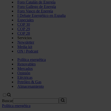
Foro Catalán de Energía
Foro Gallego de Energía
Foro Vasco de Energía
I Debate Energético en España
Especiales
COP 30
COP 29
COP 28
Servicios
Newsletter
Media kit
ON | Podcast
Política energética
Renovables
Mercados
Opinión
Eléctricas
Petróleo & Gas
Almacenamiento
Buscar
Política energética