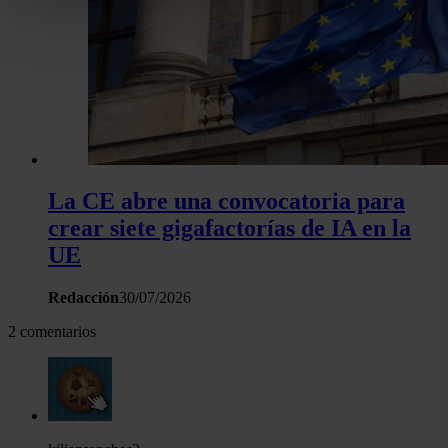
Obtenga más información sobre cómo se procesan sus dato
personales y establezca sus preferencias en la
sección de 
Puede cambiar o retirar su consentimiento en cualquier mo
la Declaración de cookies.
Las cookies de este sitio web se usan para personalizar el c
y los anuncios, ofrecer funciones de redes sociales y analiza
tráfico. Además, compartimos información sobre el uso que 
sitio web con nuestros partners de redes sociales, publicida
La CE abre una convocatoria para
análisis web, quienes pueden combinarla con otra informació
crear siete gigafactorías de IA en la
haya proporcionado o que hayan recopilado a partir del uso 
UE
hecho de sus servicios.
Redacción
30/07/2026
2 comentarios