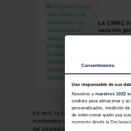
La CNMC in
sanción por
mayor mult
infraccion
El regulador so
de un centenar 
Consentimiento
Uso responsable de sus dat
Nosotros y
nuestros 1022 s
cookies para almacenar y acce
personalizados, medición de p
En abril, la CNMC indicó que había det
de seleccionar quién usa sus
mantenidos durante periodos prolongad
momento desde la Declaració
del sistema eléctrico y podrían ser cons