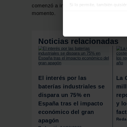
Si lo permite, también quisi
comenzó a incoar las decenas de exped
Recopilar información
momento.
Identificar su disposi
Obtenga más información sob
datos
. Puede cambiar o reti
Noticias relacionadas
Las cookies de este sitio we
y analizar el tráfico. Ademá
redes sociales, publicidad y
que hayan recopilado a parti
El interés por las
La 
baterías industriales se
mil
dispara un 75% en
rep
España tras el impacto
y lo
económico del gran
fac
Reda
apagón