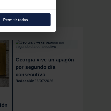
e varios metros
icas (huellas digitales)
Permitir todas
eferencias en la
sección de
e cookies.
 funciones de redes sociales
con nuestros partners de
ue les haya proporcionado o
Georgia vive un apagón
por segundo día
consecutivo
Redacción
26/07/2026
ión