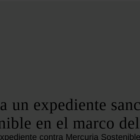
BIOENERGÍA
LATAM
EFICIENCIA
DIGITALIZACIÓN
MÁS SECCIONES
EVENTOS
LA NOCHE DE LA ENERGÍA
10 CLAVES DEL SECTOR ENERGÉTICO
FOROS
FORO DE ALMACENAMIENTO
 un expediente sanc
FORO DE AUTOCONSUMO
FORO DE MOVILIDAD SOSTENIBLE
nible en el marco de
FORO DE TRANSICIÓN ENERGÉTICA
FORO INDUSTRIAL
expediente contra Mercuria Sostenible