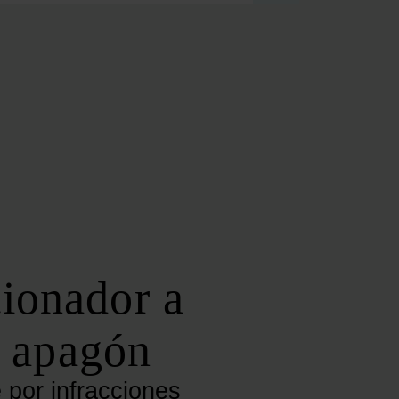
FOROS REGIONALES
FORO ANDALUZ DE ENERGÍA
FORO CATALÁN DE ENERGÍA
FORO GALLEGO DE ENERGÍA
FORO VASCO DE ENERGÍA
I DEBATE ENERGÉTICO EN ESPAÑA
ESPECIALES
COP 30
COP 29
COP 28
ionador a
SERVICIOS
NEWSLETTER
l apagón
MEDIA KIT
ON | PODCAST
 por infracciones