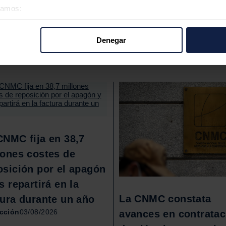
éramos:
ientes sancionadores que hay sobre la mesa por el
 sobre su ubicación geográfica que puede tener una precisión d
tivo analizándolo activamente para buscar características específ
Denegar
re cómo se procesan sus datos personales y establezca sus pr
rar su consentimiento en cualquier momento en la Declaración d
b se usan para personalizar el contenido y los anuncios, ofrecer
s, compartimos información sobre el uso que haga del sitio web 
 análisis web, quienes pueden combinarla con otra información q
r del uso que haya hecho de sus servicios.
CNMC fija en 38,7
lones costes de
osición por el apagón
s repartirá en la
La CNMC constata
tura durante un año
cción
03/08/2026
avances en contratac