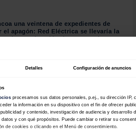
coa una veintena de expedientes de
 el apagón: Red Eléctrica se llevaría la
a mientras las eléctricas son solo
es graves
lo ha anunciado 20 expedientes cuando se esperan cerca
y lo hace sin dar a conocer las cantidades económicas.
Detalles
Configuración de anuncios
os
ocios
procesamos sus datos personales, p.ej., su dirección IP, 
der la información en su dispositivo con el fin de ofrecer publi
ublicidad y contenido, investigación de audiencia y desarrollo d
ectado "diversos indicios de incumplimiento, algunos
 datos y con qué propósitos. Puede cambiar o retirar su consent
os de tiempo, que habrían afectado al funcionamien
n de cookies o clicando en el Menú de consentimiento.
titutivos de infracciones administrativas". Tras esto,