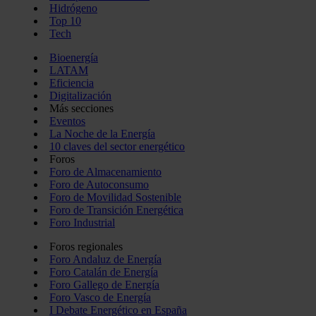
Hidrógeno
Top 10
Tech
Bioenergía
LATAM
Eficiencia
Digitalización
Más secciones
Eventos
La Noche de la Energía
10 claves del sector energético
Foros
Foro de Almacenamiento
Foro de Autoconsumo
Foro de Movilidad Sostenible
Foro de Transición Energética
Foro Industrial
Foros regionales
Foro Andaluz de Energía
Foro Catalán de Energía
Foro Gallego de Energía
Foro Vasco de Energía
I Debate Energético en España