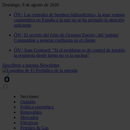
Domingo, 9 de agosto de 2026
ÓN | Las centrales de bombeo hidroeléctrico, la gran ventaja
competitiva en España a la que no se ha prestado la atención
suficiente
ÓN | El secreto del éxito de Octopus Energy: del 'pulpito'
Constantine a generar confianza en el cliente
ÓN | Joan Groizard: "Si el problema es de control de tensión,
la respuesta desde luego no es la nuclear"
Suscríbete a nuestra Newsletter
Secciones
Opinión
Política energética
Renovables
Mercados
Eléctricas
Petróleo & Gas