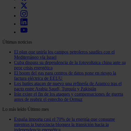
Últimas noticias
El plan que uniría los campos petroleros saudíes con el
Mediterráneo vía Israel
Cuba dispara su dependencia de la fotovoltaica china ante su
peor crisis energética
El boom del gas para centros de datos pone en riesgo la
factura eléctrica de EEUU
Los hutíes atacan de nuevo una refinería de Aramco tras el
pacto entre Arabia Saudí, Turquía y Pakistán
Irán exige el fin de los ataques y compensaciones de guerra
antes de reabrir el estrecho de Ormuz
Lo más leído
Último mes
España importa casi el 70% de la energía que consume
mientras la burocracia bloquea la transición hacia la
independencia energética