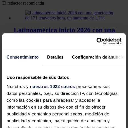
El redactor recomienda
Latinoamérica inició 2026 con una
generación de 171 teravatios hora, un
aumento de 1,2%
Consentimiento
Detalles
Configuración de anuncios
La principal hidroeléctrica de
Uso responsable de sus datos
Ecuador retoma sus operaciones tras
Nosotros y
nuestros 1022 socios
procesamos sus
la suspensión por sedimentos
datos personales, p.ej., su dirección IP, con tecnologías
como las cookies para almacenar y acceder la
información en su dispositivo con el fin de ofrecer
publicidad y contenido personalizados, medición de
Una unidad de la mayor refinería de
publicidad y contenido, investigación de audiencia y
Ecuador reiniciará operación para
desarrollo de servicios. Tiene la opción de seleccionar