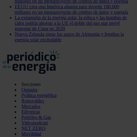
millones en un megaproyecto de centros de datos y energía
EEUU crea una histórica alianza para invertir 100.000
millones en un megaproyecto de centros de datos y energía
La expansión de la energía solar, la eólica y las bombas de
calor podría ahorrar a la UE el doble del gas que prevé
importar de Catar en 2030
Nueva Zelanda sigue los pasos de Alemania y legaliza la
energía solar enchufable
Secciones
Opinión
Política energética
Renovables
Mercados
Eléctricas
Petróleo & Gas
Videopodcast
NET ZERO
Movilidad