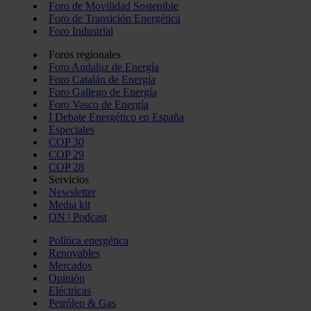
Foro de Movilidad Sostenible
Foro de Transición Energética
Foro Industrial
Foros regionales
Foro Andaluz de Energía
Foro Catalán de Energía
Foro Gallego de Energía
Foro Vasco de Energía
I Debate Energético en España
Especiales
COP 30
COP 29
COP 28
Servicios
Newsletter
Media kit
ON | Podcast
Política energética
Renovables
Mercados
Opinión
Eléctricas
Petróleo & Gas