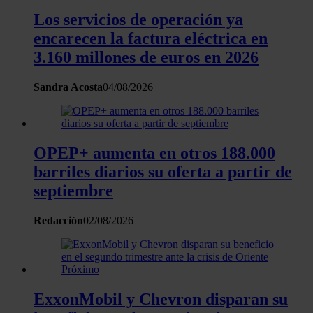
Las cookies de este sitio web se usan para personalizar
Los servicios de operación ya
el contenido y los anuncios, ofrecer funciones de redes
encarecen la factura eléctrica en
sociales y analizar el tráfico. Además, compartimos
3.160 millones de euros en 2026
información sobre el uso que haga del sitio web con
nuestros partners de redes sociales, publicidad y análisis
Sandra Acosta
04/08/2026
web, quienes pueden combinarla con otra información
que les haya proporcionado o que hayan recopilado a
partir del uso que haya hecho de sus servicios.
OPEP+ aumenta en otros 188.000
barriles diarios su oferta a partir de
septiembre
Redacción
02/08/2026
ExxonMobil y Chevron disparan su