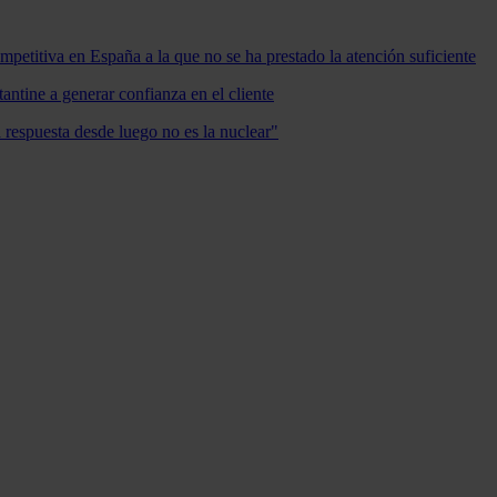
mpetitiva en España a la que no se ha prestado la atención suficiente
antine a generar confianza en el cliente
a respuesta desde luego no es la nuclear"