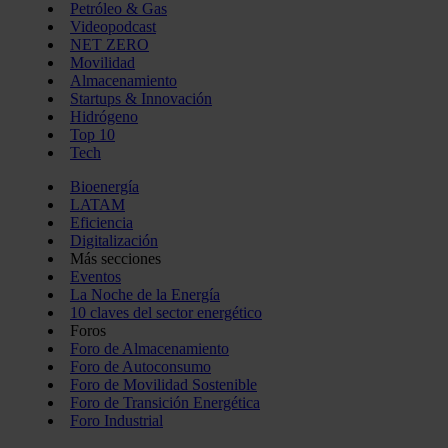
Petróleo & Gas
Videopodcast
NET ZERO
Movilidad
Almacenamiento
Startups & Innovación
Hidrógeno
Top 10
Tech
Bioenergía
LATAM
Eficiencia
Digitalización
Más secciones
Eventos
La Noche de la Energía
10 claves del sector energético
Foros
Foro de Almacenamiento
Foro de Autoconsumo
Foro de Movilidad Sostenible
Foro de Transición Energética
Foro Industrial