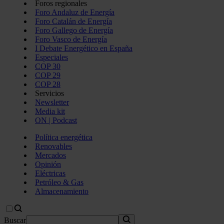
Foros regionales
Foro Andaluz de Energía
Foro Catalán de Energía
Foro Gallego de Energía
Foro Vasco de Energía
I Debate Energético en España
Especiales
COP 30
COP 29
COP 28
Servicios
Newsletter
Media kit
ON | Podcast
Política energética
Renovables
Mercados
Opinión
Eléctricas
Petróleo & Gas
Almacenamiento
Buscar