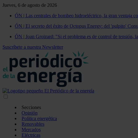
Jueves, 6 de agosto de 2026
ÓN | Las centrales de bombeo hidroeléctrico, la gran ventaja co
ÓN | El secreto del éxito de Octopus Energy: del 'pulpito' Const
ÓN | Joan Groizard: "Si el problema es de control de tensión, l
Suscríbete a nuestra Newsletter
Secciones
Opinión
Política energética
Renovables
Mercados
Eléctricas