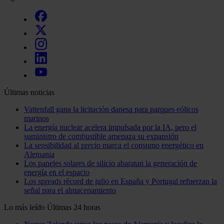
Últimas noticias
Vattenfall gana la licitación danesa para parques eólicos
marinos
La energía nuclear acelera impulsada por la IA, pero el
suministro de combustible amenaza su expansión
La sensibilidad al precio marca el consumo energético en
Alemania
Los paneles solares de silicio abaratan la generación de
energía en el espacio
Los spreads récord de julio en España y Portugal refuerzan la
señal para el almacenamiento
Lo más leído
Últimas 24 horas