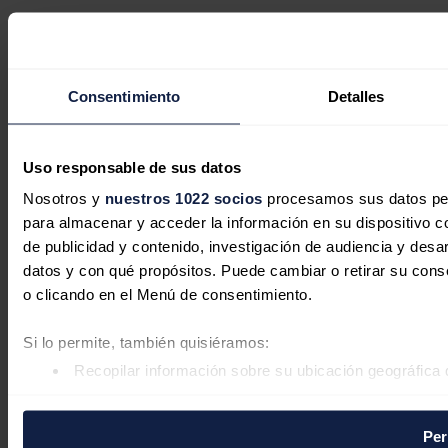
Consentimiento
Detalles
Uso responsable de sus datos
Nosotros y
nuestros 1022 socios
procesamos sus datos pers
para almacenar y acceder la información en su dispositivo co
de publicidad y contenido, investigación de audiencia y desar
datos y con qué propósitos. Puede cambiar o retirar su con
o clicando en el Menú de consentimiento.
Si lo permite, también quisiéramos:
Recopilar información sobre su ubicación geográfica 
Identificar su dispositivo analizándolo activamente pa
Obtenga más información sobre cómo se procesan sus datos
Per
datos
. Puede cambiar o retirar su consentimiento en cualqu