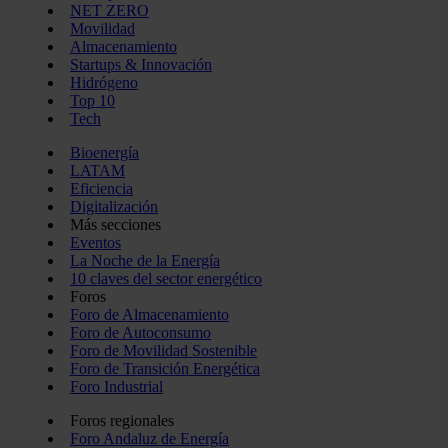
NET ZERO
Movilidad
Almacenamiento
Startups & Innovación
Hidrógeno
Top 10
Tech
Bioenergía
LATAM
Eficiencia
Digitalización
Más secciones
Eventos
La Noche de la Energía
10 claves del sector energético
Foros
Foro de Almacenamiento
Foro de Autoconsumo
Foro de Movilidad Sostenible
Foro de Transición Energética
Foro Industrial
Foros regionales
Foro Andaluz de Energía