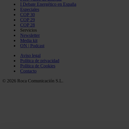
I Debate Energético en España
Especiales
COP 30
COP 29
COP 28
Servicios
Newsletter
Media kit
ON | Podcast
Aviso legal
Política de privacidad
Política de Cookies
Contacto
© 2026 Roca Comunicación S.L.