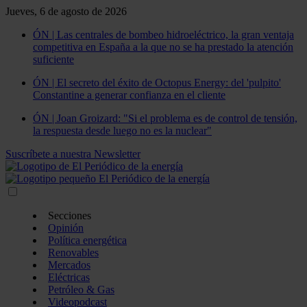
Jueves, 6 de agosto de 2026
ÓN | Las centrales de bombeo hidroeléctrico, la gran ventaja
competitiva en España a la que no se ha prestado la atención
suficiente
ÓN | El secreto del éxito de Octopus Energy: del 'pulpito'
Constantine a generar confianza en el cliente
ÓN | Joan Groizard: "Si el problema es de control de tensión,
la respuesta desde luego no es la nuclear"
Suscríbete a nuestra Newsletter
Secciones
Opinión
Política energética
Renovables
Mercados
Eléctricas
Petróleo & Gas
Videopodcast