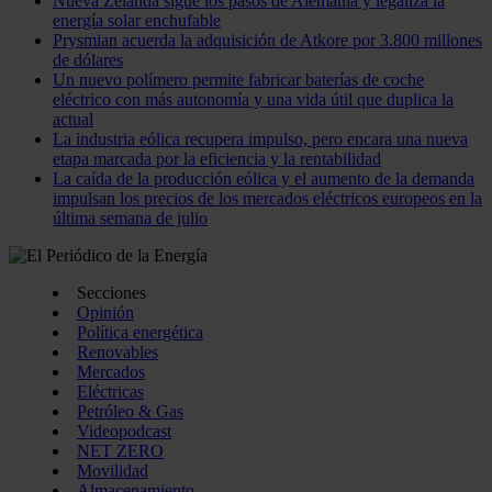
Nueva Zelanda sigue los pasos de Alemania y legaliza la
energía solar enchufable
Prysmian acuerda la adquisición de Atkore por 3.800 millones
de dólares
Un nuevo polímero permite fabricar baterías de coche
eléctrico con más autonomía y una vida útil que duplica la
actual
La industria eólica recupera impulso, pero encara una nueva
etapa marcada por la eficiencia y la rentabilidad
La caída de la producción eólica y el aumento de la demanda
impulsan los precios de los mercados eléctricos europeos en la
última semana de julio
Secciones
Opinión
Política energética
Renovables
Mercados
Eléctricas
Petróleo & Gas
Videopodcast
NET ZERO
Movilidad
Almacenamiento