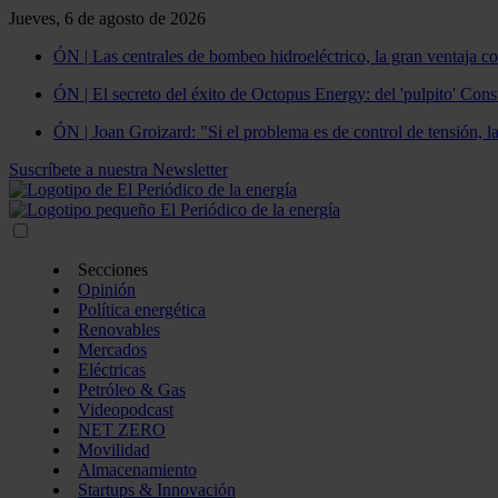
Jueves, 6 de agosto de 2026
ÓN | Las centrales de bombeo hidroeléctrico, la gran ventaja co
ÓN | El secreto del éxito de Octopus Energy: del 'pulpito' Const
ÓN | Joan Groizard: "Si el problema es de control de tensión, l
Suscríbete a nuestra Newsletter
Secciones
Opinión
Política energética
Renovables
Mercados
Eléctricas
Petróleo & Gas
Videopodcast
NET ZERO
Movilidad
Almacenamiento
Startups & Innovación