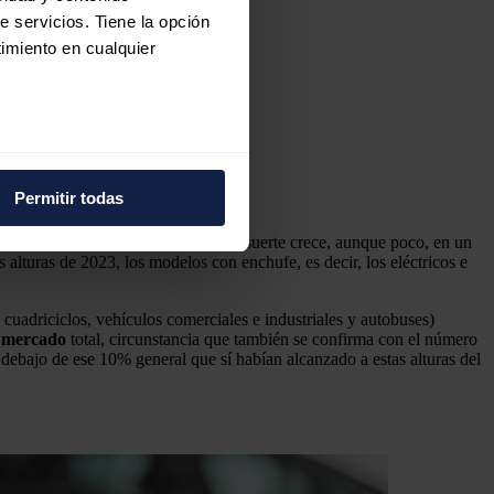
e servicios. Tiene la opción
imiento en cualquier
e varios metros
icas (huellas digitales)
Permitir todas
eferencias en la
sección de
e cookies.
retroceso.
En un mercado que por suerte crece, aunque poco, en un
lturas de 2023, los modelos con enchufe, es decir, los eléctricos e
 funciones de redes sociales
cuadriciclos, vehículos comerciales e industriales y autobuses)
con nuestros partners de
 mercado
total, circunstancia que también se confirma con el número
ue les haya proporcionado o
 debajo de ese 10% general que sí habían alcanzado a estas alturas del