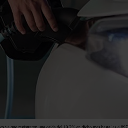
ya que registraron una caída del 19,2% en dicho mes hasta las 4.897 v