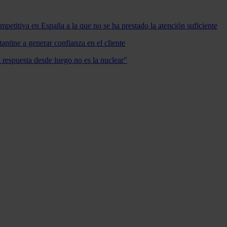
mpetitiva en España a la que no se ha prestado la atención suficiente
antine a generar confianza en el cliente
a respuesta desde luego no es la nuclear"