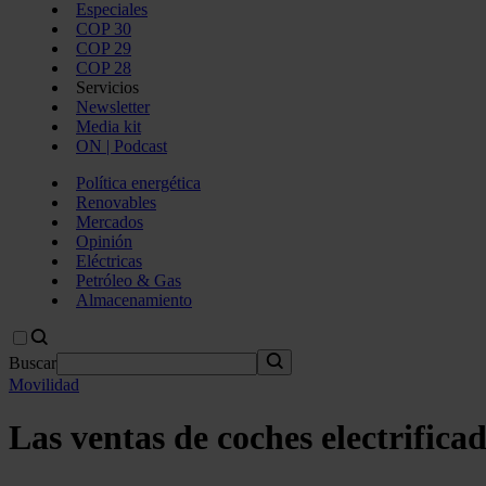
Especiales
COP 30
COP 29
COP 28
Servicios
Newsletter
Media kit
ON | Podcast
Política energética
Renovables
Mercados
Opinión
Eléctricas
Petróleo & Gas
Almacenamiento
Buscar
Movilidad
Las ventas de coches electrific