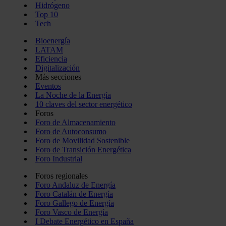
Hidrógeno
Top 10
Tech
Bioenergía
LATAM
Eficiencia
Digitalización
Más secciones
Eventos
La Noche de la Energía
10 claves del sector energético
Foros
Foro de Almacenamiento
Foro de Autoconsumo
Foro de Movilidad Sostenible
Foro de Transición Energética
Foro Industrial
Foros regionales
Foro Andaluz de Energía
Foro Catalán de Energía
Foro Gallego de Energía
Foro Vasco de Energía
I Debate Energético en España