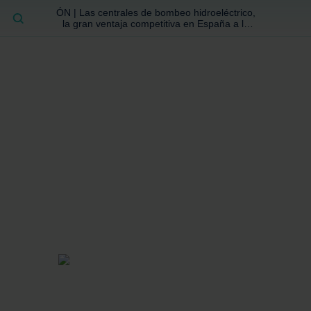
ÓN | Las centrales de bombeo hidroeléctrico,
BUSCAR
la gran ventaja competitiva en España a la
que no se ha prestado la atención suficiente