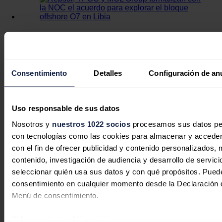
Repsol, TPOC y MOL Group
formalizan con la NOC el acuerdo
para explorar el bloque offshore O7
Consentimiento
Detalles
Configuración de an
en Libia
José A. Roca
17/06/2026
Uso responsable de sus datos
Nosotros y
nuestros 1022 socios
procesamos sus datos pers
con tecnologías como las cookies para almacenar y acceder 
con el fin de ofrecer publicidad y contenido personalizados, 
contenido, investigación de audiencia y desarrollo de servici
seleccionar quién usa sus datos y con qué propósitos. Puede
consentimiento en cualquier momento desde la Declaración d
Menú de consentimiento.
Si lo permite, también quisiéramos: