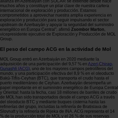
alianza en Azerbaiyán con SOCAR se extiende desde hace
muchos años y constituye un pilar clave de nuestra cartera
internacional de exploración y producción. Estamos
comprometidos a aprovechar nuestra amplia experiencia en
exploración y producción para seguir impulsando el sector
upstream de Azerbaiyán y apoyar la seguridad del suministro
energético en Europa Central”, afirmó
Zsombor Marton
,
vicepresidente ejecutivo de Exploración y Producción de MOL
Group.
El peso del campo ACG en la actividad de Mol
MOL Group entró en Azerbaiyán en 2020 mediante la
adquisición de una participación del 9,57 % en
Azeri-Chirag-
Gunashli (ACG)
, uno de los mayores campos petrolíferos del
mundo, y una participación efectiva del 8,9 % en el oleoducto
Bakú-Tiflis-Ceyhan (BTC), que transporta el crudo hasta el
puerto mediterráneo de Ceyhan. Azerbaiyán desempeña un
papel importante en el suministro energético de Europa Central
y Oriental: hasta la fecha, casi 18 millones de barriles de crudo
de MOL han sido transportados desde el campo ACG a través
del oleoducto BTC y mediante buques cisterna hasta las
refinerías del grupo, incluidas la refinería de Bratislava de
Slovnaft y la refinería de Rijeka de INA. ACG representa el 14
% de la producción total de MOL y el 26 % de sus reservas