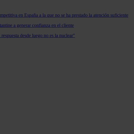
mpetitiva en España a la que no se ha prestado la atención suficiente
antine a generar confianza en el cliente
a respuesta desde luego no es la nuclear"