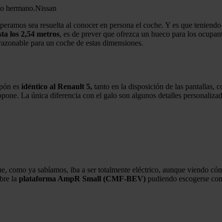
imo hermano.
Nissan
peramos sea resuelta al conocer en persona el coche. Y es que teniendo 
sta los 2,54 metros
, es de prever que ofrezca un hueco para los ocupante
razonable para un coche de estas dimensiones.
nipón es
idéntico al Renault 5,
tanto en la disposición de las pantallas
opone. La única diferencia con el galo son algunos detalles personaliz
que, como ya sabíamos, iba a ser totalmente eléctrico, aunque viendo c
obre la
plataforma AmpR Small (CMF-BEV)
pudiendo escogerse con 