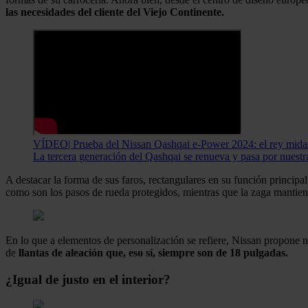
las necesidades del cliente del Viejo Continente.
VÍDEO| Prueba del Nissan Qashqai e-Power 2024: el rey mida
La tercera generación del Qashqai se renueva y pasa por nuestr
A destacar la forma de sus faros, rectangulares en su función princip
como son los pasos de rueda protegidos, mientras que la zaga mantiene 
En lo que a elementos de personalización se refiere, Nissan propone
de
llantas de aleación que, eso sí, siempre son de 18 pulgadas.
¿Igual de justo en el interior?