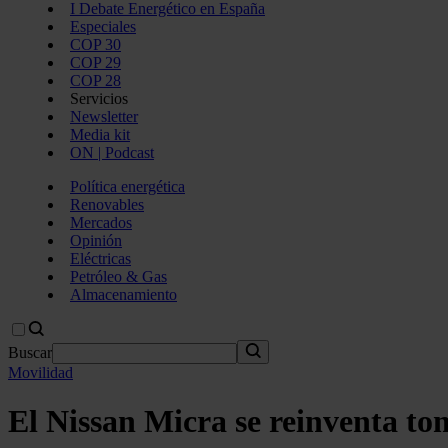
I Debate Energético en España
Especiales
COP 30
COP 29
COP 28
Servicios
Newsletter
Media kit
ON | Podcast
Política energética
Renovables
Mercados
Opinión
Eléctricas
Petróleo & Gas
Almacenamiento
Buscar
Movilidad
El Nissan Micra se reinventa t