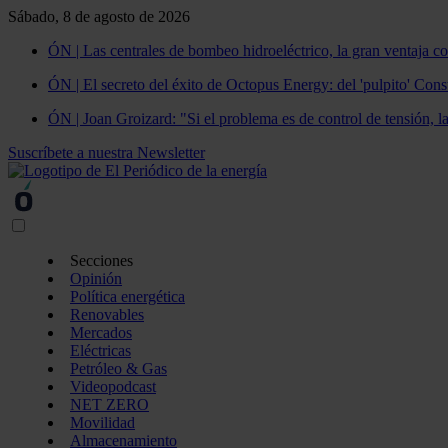
Sábado, 8 de agosto de 2026
ÓN | Las centrales de bombeo hidroeléctrico, la gran ventaja co
ÓN | El secreto del éxito de Octopus Energy: del 'pulpito' Const
ÓN | Joan Groizard: "Si el problema es de control de tensión, l
Suscríbete a nuestra Newsletter
Secciones
Opinión
Política energética
Renovables
Mercados
Eléctricas
Petróleo & Gas
Videopodcast
NET ZERO
Movilidad
Almacenamiento