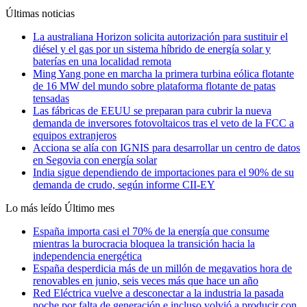
Últimas noticias
La australiana Horizon solicita autorización para sustituir el
diésel y el gas por un sistema híbrido de energía solar y
baterías en una localidad remota
Ming Yang pone en marcha la primera turbina eólica flotante
de 16 MW del mundo sobre plataforma flotante de patas
tensadas
Las fábricas de EEUU se preparan para cubrir la nueva
demanda de inversores fotovoltaicos tras el veto de la FCC a
equipos extranjeros
Acciona se alía con IGNIS para desarrollar un centro de datos
en Segovia con energía solar
India sigue dependiendo de importaciones para el 90% de su
demanda de crudo, según informe CII-EY
Lo más leído
Último mes
España importa casi el 70% de la energía que consume
mientras la burocracia bloquea la transición hacia la
independencia energética
España desperdicia más de un millón de megavatios hora de
renovables en junio, seis veces más que hace un año
Red Eléctrica vuelve a desconectar a la industria la pasada
noche por falta de generación e incluso volvió a producir con