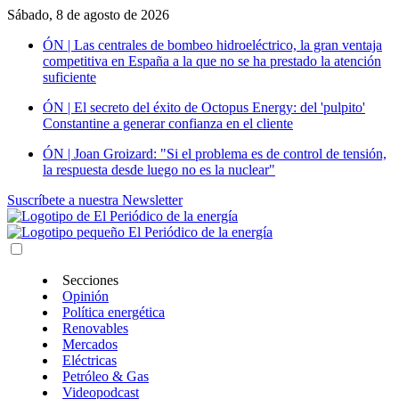
Sábado, 8 de agosto de 2026
ÓN | Las centrales de bombeo hidroeléctrico, la gran ventaja
competitiva en España a la que no se ha prestado la atención
suficiente
ÓN | El secreto del éxito de Octopus Energy: del 'pulpito'
Constantine a generar confianza en el cliente
ÓN | Joan Groizard: "Si el problema es de control de tensión,
la respuesta desde luego no es la nuclear"
Suscríbete a nuestra Newsletter
Secciones
Opinión
Política energética
Renovables
Mercados
Eléctricas
Petróleo & Gas
Videopodcast