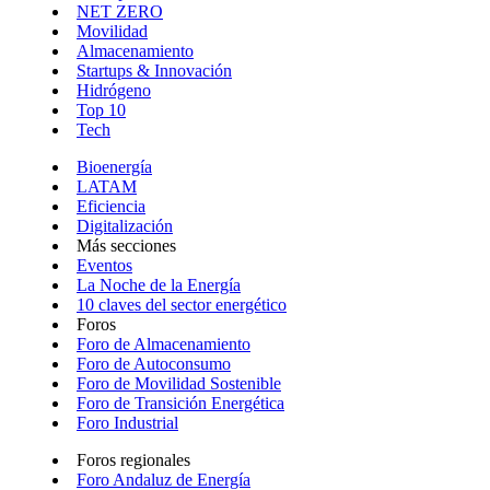
NET ZERO
Movilidad
Almacenamiento
Startups & Innovación
Hidrógeno
Top 10
Tech
Bioenergía
LATAM
Eficiencia
Digitalización
Más secciones
Eventos
La Noche de la Energía
10 claves del sector energético
Foros
Foro de Almacenamiento
Foro de Autoconsumo
Foro de Movilidad Sostenible
Foro de Transición Energética
Foro Industrial
Foros regionales
Foro Andaluz de Energía