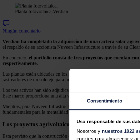
Planta fotovoltaica.
Verdian
Ningún comentario
Verdian ha completado la adquisición de una cartera solar agrivo
el respaldo de su accionista Nuveen Infrastructure a través de su Clea
En concreto,
el portfolio consta de tres proyectos que cuentan c
respectivamente.
Las plantas están ubicadas en los municipios de Ramacca y Paternò (Si
rastreadores de un solo eje para maximizar la eficiencia, han sido des
Los tres activos han sido adjudicados con éxito bajo el esquema de su
Este marco proporciona una alta visibilidad de los ingresos y facilita 
Consentimiento
Mientras, para Nuveen Infrastructure, esta estructura de tarifas respald
fundamentales para la mentalidad de inversión del fondo.
Uso responsable de sus dat
Los proyectos agrivoltaicos de Verdian
Nosotros y
nuestros 1022 s
Está previsto que la construcción empiece a finales de 2026, con el i
cookies para almacenar y acce