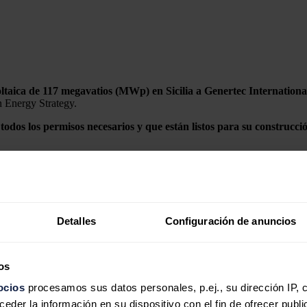
ltaica de 117 megavatios (MWp) en Sicilia a Genertec Internationa
n Energy Strategy.
on todos los permisos necesarios y que están listos para su const
cilia), una de las regiones con mayor potencial de Europa para la gener
arrollados conforme a los marcos regulatorios de Italia y de la Unión Eu
bastas FER X, beneficiándose de una estructura de contrato por diferenc
la integración de los proyectos en la plataforma de Verdian.
Detalles
Configuración de anuncios
ada por el Gobierno italiano sustenta las características de protección co
os
ocios
procesamos sus datos personales, p.ej., su dirección IP, 
nicio de su actividad comercial entre mediados y finales de 2027. Cabe 
der la información en su dispositivo con el fin de ofrecer publi