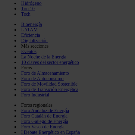
Hidrógeno
Top 10
Tech
Bioenergía
LATAM
Eficiencia
Digitalización
Más secciones
Eventos
La Noche de la Energía
10 claves del sector energético
Foros
Foro de Almacenamiento
Foro de Autoconsumo
Foro de Movilidad Sostenible
Foro de Transición Energética
Foro Industrial
Foros regionales
Foro Andaluz de Energía
Foro Catalán de Energía
Foro Gallego de Energía
Foro Vasco de Energía
I Debate Energético en España