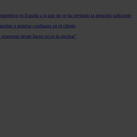
mpetitiva en España a la que no se ha prestado la atención suficiente
antine a generar confianza en el cliente
a respuesta desde luego no es la nuclear"