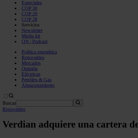
Especiales
COP 30
COP 29
COP 28
Servicios
Newsletter
Media kit
ON | Podcast
Política energética
Renovables
Mercados
Opinión
Eléctricas
Petróleo & Gas
Almacenamiento
Buscar
Renovables
Verdian adquiere una cartera de