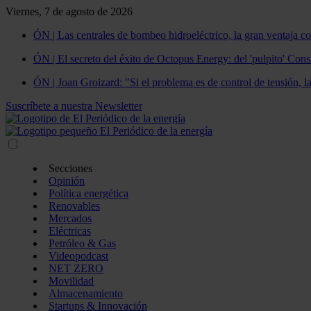
Viernes, 7 de agosto de 2026
ÓN | Las centrales de bombeo hidroeléctrico, la gran ventaja co
ÓN | El secreto del éxito de Octopus Energy: del 'pulpito' Const
ÓN | Joan Groizard: "Si el problema es de control de tensión, l
Suscríbete a nuestra Newsletter
Secciones
Opinión
Política energética
Renovables
Mercados
Eléctricas
Petróleo & Gas
Videopodcast
NET ZERO
Movilidad
Almacenamiento
Startups & Innovación