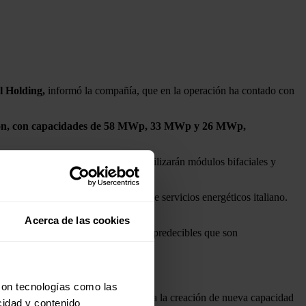
l Holding,
informó la compañía, que en la operación ha contado con
rucción, con capacidades de 58 MWp, 33 MWp y 26 MWp,
ación solar. Estos proyectos, que utilizarán módulos bifaciales y
ropea.
ia con GSE, el operador nacional de servicios energéticos italiano.
Acerca de las cookies
ntra la inflación y los flujos de caja predecibles que son
con tecnologías como las
destacar que esta operación representa la creación de nueva capacidad
cidad y contenido