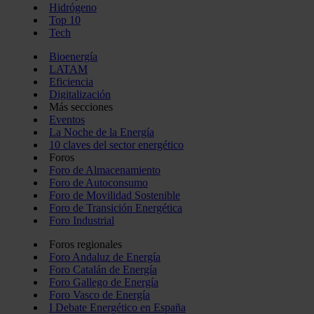
Hidrógeno
Top 10
Tech
Bioenergía
LATAM
Eficiencia
Digitalización
Más secciones
Eventos
La Noche de la Energía
10 claves del sector energético
Foros
Foro de Almacenamiento
Foro de Autoconsumo
Foro de Movilidad Sostenible
Foro de Transición Energética
Foro Industrial
Foros regionales
Foro Andaluz de Energía
Foro Catalán de Energía
Foro Gallego de Energía
Foro Vasco de Energía
I Debate Energético en España