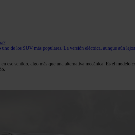
na?
no de los SUV más populares. La versión eléctrica, aunque aún lejos en
, en ese sentido, algo más que una alternativa mecánica. Es el model
do.