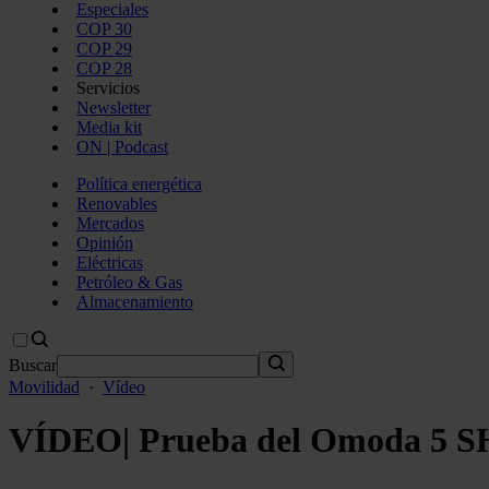
Especiales
COP 30
COP 29
COP 28
Servicios
Newsletter
Media kit
ON | Podcast
Política energética
Renovables
Mercados
Opinión
Eléctricas
Petróleo & Gas
Almacenamiento
Buscar
Movilidad
·
Vídeo
VÍDEO| Prueba del Omoda 5 SHS