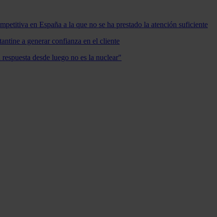
mpetitiva en España a la que no se ha prestado la atención suficiente
antine a generar confianza en el cliente
a respuesta desde luego no es la nuclear"