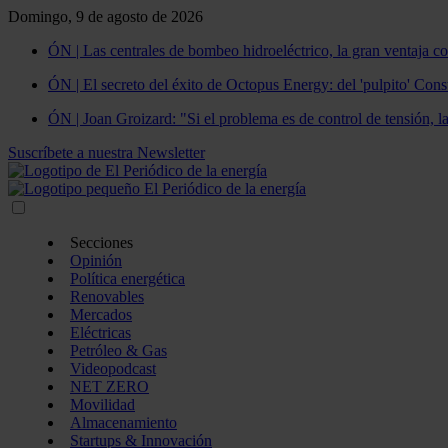
Domingo, 9 de agosto de 2026
ÓN | Las centrales de bombeo hidroeléctrico, la gran ventaja co
ÓN | El secreto del éxito de Octopus Energy: del 'pulpito' Const
ÓN | Joan Groizard: "Si el problema es de control de tensión, l
Suscríbete a nuestra Newsletter
Secciones
Opinión
Política energética
Renovables
Mercados
Eléctricas
Petróleo & Gas
Videopodcast
NET ZERO
Movilidad
Almacenamiento
Startups & Innovación