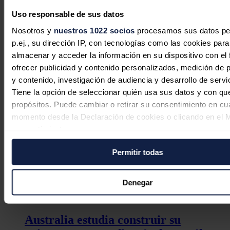
Uso responsable de sus datos
Tesla y Zelestra firman un PPA solar
Nosotros y
nuestros 1022 socios
procesamos sus datos pe
a largo plazo en Texas
p.ej., su dirección IP, con tecnologías como las cookies para
almacenar y acceder la información en su dispositivo con el 
Redacción
28/07/2026
ofrecer publicidad y contenido personalizados, medición de p
y contenido, investigación de audiencia y desarrollo de servi
Tiene la opción de seleccionar quién usa sus datos y con qu
propósitos. Puede cambiar o retirar su consentimiento en cu
momento desde la Declaración de cookies o clicando en el 
consentimiento.
Permitir todas
Si lo permite, también quisiéramos:
Recopilar información sobre su ubicación geográfica
puede tener una precisión de varios metros
Denegar
Identificar su dispositivo analizándolo activamente p
características específicas (huellas digitales)
Australia estudia construir su
Obtenga más información sobre cómo se procesan sus dato