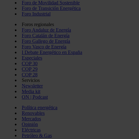
Foro de Movilidad Sostenible
Foro de Transición Energética
Foro Industrial
Foros regionales
Foro Andaluz de Energía
Foro Catalán de Energía
Foro Gallego de Energía
Foro Vasco de Energía
I Debate Energético en España
Especiales
COP 30
COP 29
COP 28
Servicios
Newsletter
Media kit
ON | Podcast
Política energética
Renovables
Mercados
Opinión
Eléctricas
Petróleo & Gas