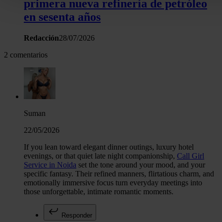
personales y establezca sus preferencias en la
sección de 
primera nueva refinería de petróleo
Puede cambiar o retirar su consentimiento en cualquier mo
en sesenta años
la Declaración de cookies.
Redacción
28/07/2026
Las cookies de este sitio web se usan para personalizar el c
2 comentarios
y los anuncios, ofrecer funciones de redes sociales y analiza
tráfico. Además, compartimos información sobre el uso que 
sitio web con nuestros partners de redes sociales, publicida
análisis web, quienes pueden combinarla con otra informació
haya proporcionado o que hayan recopilado a partir del uso 
Suman
hecho de sus servicios.
22/05/2026
If you lean toward elegant dinner outings, luxury hotel
evenings, or that quiet late night companionship,
Call Girl
Service in Noida
set the tone around your mood, and your
specific fantasy. Their refined manners, flirtatious charm, and
emotionally immersive focus turn everyday meetings into
those unforgettable, intimate romantic moments.
Responder