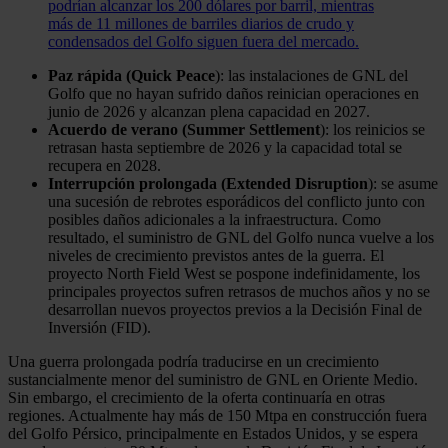
podrían alcanzar los 200 dólares por barril, mientras
más de 11 millones de barriles diarios de crudo y
condensados del Golfo siguen fuera del mercado.
Paz rápida (Quick Peace
): las instalaciones de GNL del
Golfo que no hayan sufrido daños reinician operaciones en
junio de 2026 y alcanzan plena capacidad en 2027.
Acuerdo de verano (Summer Settlement
): los reinicios se
retrasan hasta septiembre de 2026 y la capacidad total se
recupera en 2028.
Interrupción prolongada (Extended Disruption
): se asume
una sucesión de rebrotes esporádicos del conflicto junto con
posibles daños adicionales a la infraestructura. Como
resultado, el suministro de GNL del Golfo nunca vuelve a los
niveles de crecimiento previstos antes de la guerra. El
proyecto North Field West se pospone indefinidamente, los
principales proyectos sufren retrasos de muchos años y no se
desarrollan nuevos proyectos previos a la Decisión Final de
Inversión (FID).
Una guerra prolongada podría traducirse en un crecimiento
sustancialmente menor del suministro de GNL en Oriente Medio.
Sin embargo, el crecimiento de la oferta continuaría en otras
regiones. Actualmente hay más de 150 Mtpa en construcción fuera
del Golfo Pérsico, principalmente en Estados Unidos, y se espera