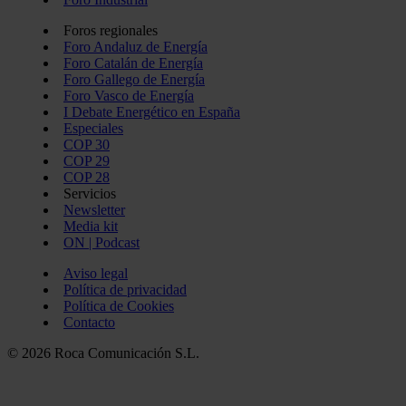
Foros regionales
Foro Andaluz de Energía
Foro Catalán de Energía
Foro Gallego de Energía
Foro Vasco de Energía
I Debate Energético en España
Especiales
COP 30
COP 29
COP 28
Servicios
Newsletter
Media kit
ON | Podcast
Aviso legal
Política de privacidad
Política de Cookies
Contacto
© 2026 Roca Comunicación S.L.