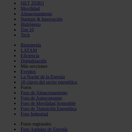
NET ZERO
Movilidad
Almacenamiento
Startups & Innovación
Hidrógeno
Top 10
Tech
Bioenergía
LATAM
Eficiencia
Digitalización
Más secciones
Eventos
La Noche de la Energía
10 claves del sector energético
Foros
Foro de Almacenamiento
Foro de Autoconsumo
Foro de Movilidad Sostenible
Foro de Transición Energética
Foro Industrial
Foros regionales
Foro Andaluz de Energía