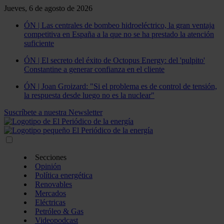
Jueves, 6 de agosto de 2026
ÓN | Las centrales de bombeo hidroeléctrico, la gran ventaja
competitiva en España a la que no se ha prestado la atención
suficiente
ÓN | El secreto del éxito de Octopus Energy: del 'pulpito'
Constantine a generar confianza en el cliente
ÓN | Joan Groizard: "Si el problema es de control de tensión,
la respuesta desde luego no es la nuclear"
Suscríbete a nuestra Newsletter
Secciones
Opinión
Política energética
Renovables
Mercados
Eléctricas
Petróleo & Gas
Videopodcast