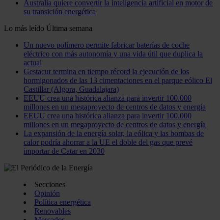
Australia quiere convertir la inteligencia artificial en motor de
su transición energética
Lo más leído
Última semana
Un nuevo polímero permite fabricar baterías de coche
eléctrico con más autonomía y una vida útil que duplica la
actual
Gestacur termina en tiempo récord la ejecución de los
hormigonados de las 13 cimentaciones en el parque eólico El
Castillar (Algora, Guadalajara)
EEUU crea una histórica alianza para invertir 100.000
millones en un megaproyecto de centros de datos y energía
EEUU crea una histórica alianza para invertir 100.000
millones en un megaproyecto de centros de datos y energía
La expansión de la energía solar, la eólica y las bombas de
calor podría ahorrar a la UE el doble del gas que prevé
importar de Catar en 2030
Secciones
Opinión
Política energética
Renovables
Mercados