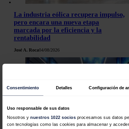
La industria eólica recupera impulso,
pero encara una nueva etapa
marcada por la eficiencia y la
rentabilidad
José A. Roca
04/08/2026
Consentimiento
Detalles
Configuración de a
Uso responsable de sus datos
Nosotros y
nuestros 1022 socios
procesamos sus datos pers
con tecnologías como las cookies para almacenar y acceder 