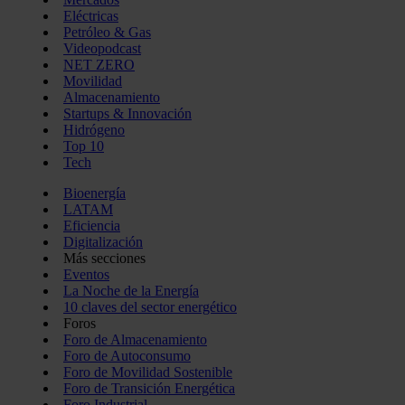
Eléctricas
Petróleo & Gas
Videopodcast
NET ZERO
Movilidad
Almacenamiento
Startups & Innovación
Hidrógeno
Top 10
Tech
Bioenergía
LATAM
Eficiencia
Digitalización
Más secciones
Eventos
La Noche de la Energía
10 claves del sector energético
Foros
Foro de Almacenamiento
Foro de Autoconsumo
Foro de Movilidad Sostenible
Foro de Transición Energética
Foro Industrial