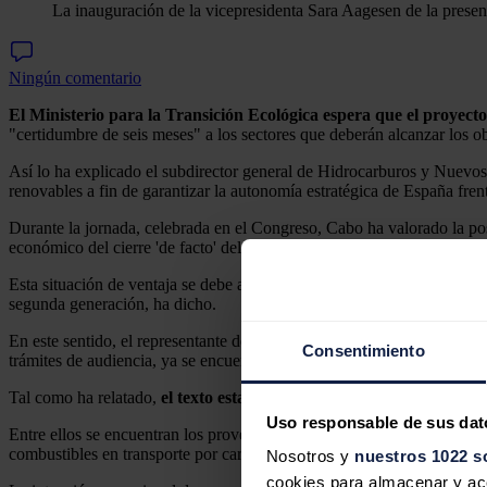
La inauguración de la vicepresidenta Sara Aagesen de la prese
Ningún comentario
El Ministerio para la Transición Ecológica espera que el proyect
"certidumbre de seis meses" a los sectores que deberán alcanzar los ob
Así lo ha explicado el subdirector general de Hidrocarburos y Nuevo
renovables a fin de garantizar la autonomía estratégica de España fren
Durante la jornada, celebrada en el Congreso, Cabo ha valorado la po
económico del cierre 'de facto' del Estrecho de Ormuz, considerado u
Esta situación de ventaja se debe al sistema de refino con el que cue
segunda generación, ha dicho.
En este sentido, el representante de Transición Ecológica se ha referi
Consentimiento
trámites de audiencia, ya se encuentra pendiente de los informes prece
Tal como ha relatado,
el texto establece objetivos, incluso, a 2040 
Uso responsable de sus dat
Entre ellos se encuentran los proveedores de combustibles de aviación,
combustibles en transporte por carretera.
Nosotros y
nuestros 1022 s
cookies para almacenar y acce