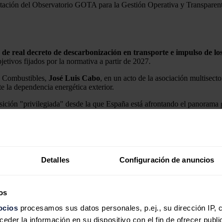
ntación del Observatorio GOTA para la Gestión Operativa y Transparen
o de real decreto de descarbonización en transporte e impulso de l
jetivos fijados por la normativa a partir de 2027.
s Combustibles,
José Luis Cabo
, en un acto de la asociación multisec
te la dependencia energética exterior.
sición "privilegiada" desde la que España está afrontando el panorama g
n corredor energético mundial.
nta el país, "que es de los mejores de toda Europa" y que ahora también 
do al proyecto de real decreto de descarbonización en el sector del tran
Detalles
Configuración de anuncios
ptivos de otros ministerios.
para dar mayor visibilidad a los inversores, y amplía la lista de sujet
os
 los adjudicatarios de contratos de suministro de gasóleo B, los operad
ocios
procesamos sus datos personales, p.ej., su dirección IP, 
der la información en su dispositivo con el fin de ofrecer publi