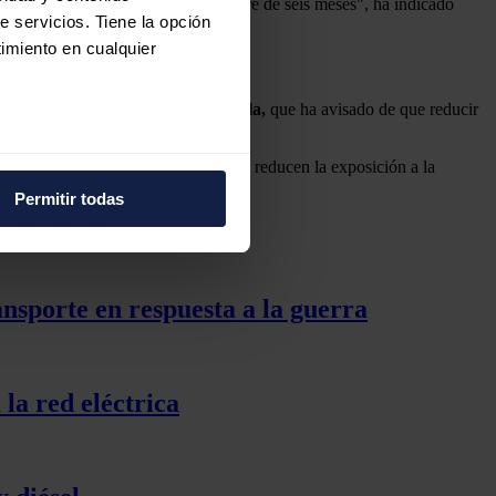
er ofrecer "al menos, esa certidumbre de seis meses", ha indicado
e servicios. Tiene la opción
imiento en cualquier
cas Reunidas,
Juan Sánchez-Peñuela,
que ha avisado de que reducir
e varios metros
crementar la autonomía estratégica"; reducen la exposición a la
icas (huellas digitales)
Permitir todas
eferencias en la
sección de
e cookies.
 funciones de redes sociales
nsporte en respuesta a la guerra
con nuestros partners de
ue les haya proporcionado o
 la red eléctrica