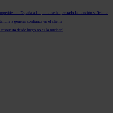
mpetitiva en España a la que no se ha prestado la atención suficiente
antine a generar confianza en el cliente
a respuesta desde luego no es la nuclear"