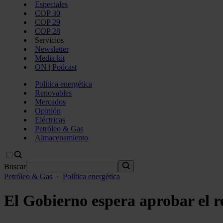
Especiales
COP 30
COP 29
COP 28
Servicios
Newsletter
Media kit
ON | Podcast
Política energética
Renovables
Mercados
Opinión
Eléctricas
Petróleo & Gas
Almacenamiento
Buscar
Petróleo & Gas
·
Política energética
El Gobierno espera aprobar el r