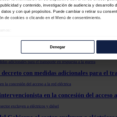
Estado, para que esté aprobado "para el verano", con el objetivo de pod
ublicidad y contenido, investigación de audiencia y desarrollo d
 datos y con qué propósitos. Puede cambiar o retirar su consent
n de cookies o clicando en el Menú de consentimiento.
 como el director de Asuntos Regulatorios de Descarbonización de Técni
éramos:
escalar su "muy compleja" producción.
 sobre su ubicación geográfica que puede tener una precisión d
 producen con recursos locales (materias primas orgánicas) y permiten in
tivo analizándolo activamente para buscar características específ
an emisiones con infraestructura existente.
Denegar
re cómo se procesan sus datos personales y establezca sus pr
rar su consentimiento en cualquier momento en la Declaración d
b se usan para personalizar el contenido y los anuncios, ofrecer
decreto con medidas adicionales para el tra
s, compartimos información sobre el uso que haga del sitio web 
 análisis web, quienes pueden combinarla con otra información q
r del uso que haya hecho de sus servicios.
intervencionista en la concesión del acceso a