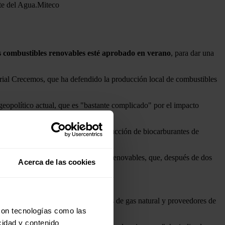
te del Agua.
Miteco
os combustibles renovables esté aprobado en verano
, para dar una
torial Crecemos, que ha defendido la producción local de combustibles
eopolítico actual, que es "bastante complicado" por el impacto
está apostando por potenciar la producción de biocarburantes de
sporte e impulso de los combustibles renovables, que, después de dos
Acerca de las cookies
os obligados.
ores petrolíferos y comercializadores de gas natural y proveedores de
con tecnologías como las
cidad y contenido