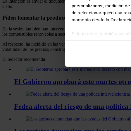
La intención es enviar el documento "lo antes posible" al Consejo de 
personalizados, medición de p
Cabo.
de seleccionar quién usa sus
Piden fomentar la producción local
momento desde la Declaració
En la sesión también han intervenido representantes de la industria,
Si lo permite, también quisi
los combustibles renovables a sectores concretos hace "más difícil" 
Recopilar información
Al respecto, ha incidido en las ventajas de estos carburantes, "que se
Identificar su disposi
volatilidad de los precios; construyen cadenas de valor locales y rebaj
Obtenga más información sob
El redactor recomienda
datos
. Puede cambiar o reti
Las cookies de este sitio we
El Gobierno aprobará este martes otro 
y analizar el tráfico. Ademá
redes sociales, publicidad y
que hayan recopilado a parti
Fedea alerta del riesgo de una política 