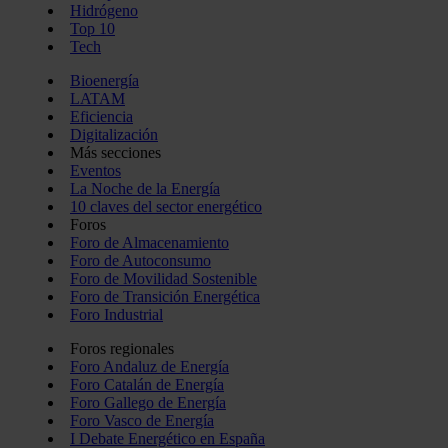
Hidrógeno
Top 10
Tech
Bioenergía
LATAM
Eficiencia
Digitalización
Más secciones
Eventos
La Noche de la Energía
10 claves del sector energético
Foros
Foro de Almacenamiento
Foro de Autoconsumo
Foro de Movilidad Sostenible
Foro de Transición Energética
Foro Industrial
Foros regionales
Foro Andaluz de Energía
Foro Catalán de Energía
Foro Gallego de Energía
Foro Vasco de Energía
I Debate Energético en España