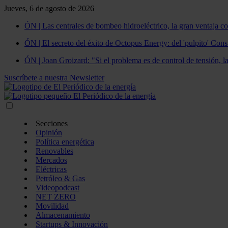
Jueves, 6 de agosto de 2026
ÓN | Las centrales de bombeo hidroeléctrico, la gran ventaja co
ÓN | El secreto del éxito de Octopus Energy: del 'pulpito' Const
ÓN | Joan Groizard: "Si el problema es de control de tensión, l
Suscríbete a nuestra Newsletter
Secciones
Opinión
Política energética
Renovables
Mercados
Eléctricas
Petróleo & Gas
Videopodcast
NET ZERO
Movilidad
Almacenamiento
Startups & Innovación