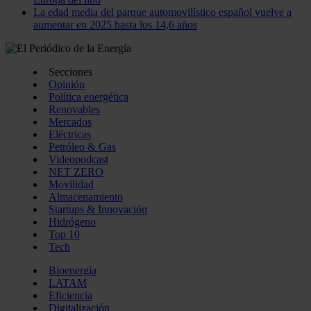
La edad media del parque automovilístico español vuelve a
aumentar en 2025 hasta los 14,6 años
Secciones
Opinión
Política energética
Renovables
Mercados
Eléctricas
Petróleo & Gas
Videopodcast
NET ZERO
Movilidad
Almacenamiento
Startups & Innovación
Hidrógeno
Top 10
Tech
Bioenergía
LATAM
Eficiencia
Digitalización