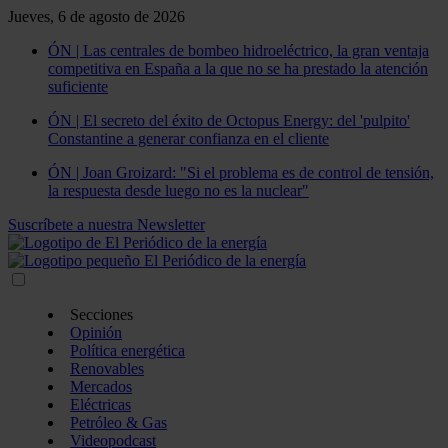
Jueves, 6 de agosto de 2026
ÓN | Las centrales de bombeo hidroeléctrico, la gran ventaja
competitiva en España a la que no se ha prestado la atención
suficiente
ÓN | El secreto del éxito de Octopus Energy: del 'pulpito'
Constantine a generar confianza en el cliente
ÓN | Joan Groizard: "Si el problema es de control de tensión,
la respuesta desde luego no es la nuclear"
Suscríbete a nuestra Newsletter
Secciones
Opinión
Política energética
Renovables
Mercados
Eléctricas
Petróleo & Gas
Videopodcast