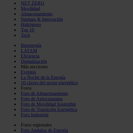
NET ZERO
Movilidad
Almacenamiento
Startups & Innovación
Hidrógeno
Top 10
Tech
Bioenergía
LATAM
Eficiencia
Digitalización
Más secciones
Eventos
La Noche de la Energía
10 claves del sector energético
Foros
Foro de Almacenamiento
Foro de Autoconsumo
Foro de Movilidad Sostenible
Foro de Transición Energética
Foro Industrial
Foros regionales
Foro Andaluz de Energía