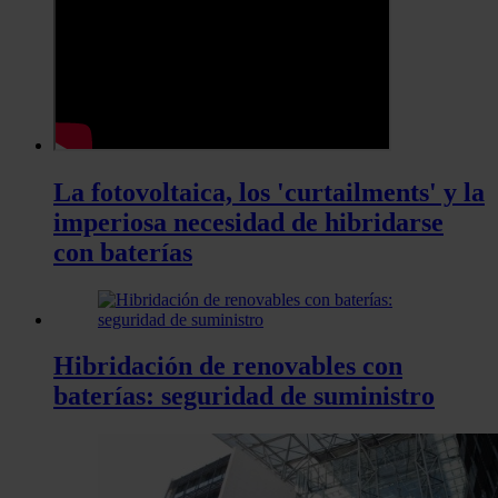
La fotovoltaica, los 'curtailments' y la
imperiosa necesidad de hibridarse
con baterías
Hibridación de renovables con
baterías: seguridad de suministro