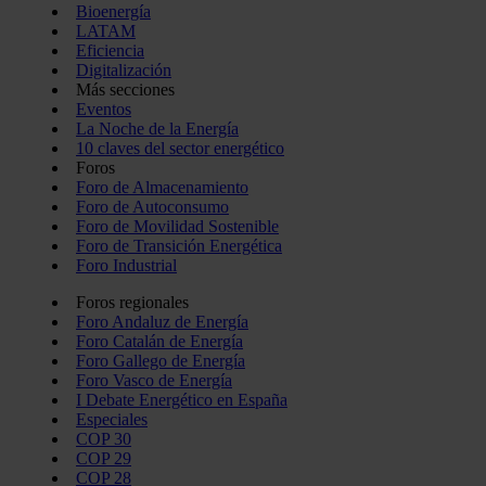
Bioenergía
LATAM
Eficiencia
Digitalización
Más secciones
Eventos
La Noche de la Energía
10 claves del sector energético
Foros
Foro de Almacenamiento
Foro de Autoconsumo
Foro de Movilidad Sostenible
Foro de Transición Energética
Foro Industrial
Foros regionales
Foro Andaluz de Energía
Foro Catalán de Energía
Foro Gallego de Energía
Foro Vasco de Energía
I Debate Energético en España
Especiales
COP 30
COP 29
COP 28