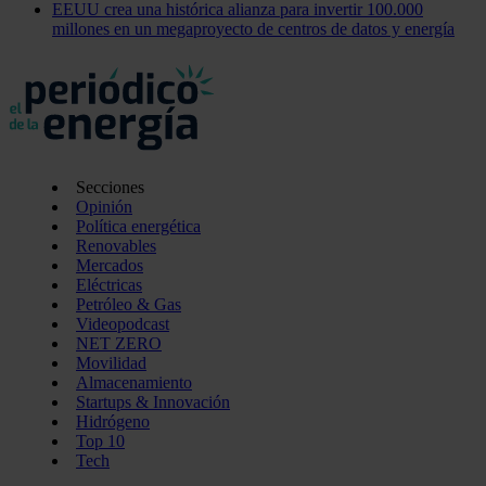
EEUU crea una histórica alianza para invertir 100.000
millones en un megaproyecto de centros de datos y energía
Secciones
Opinión
Política energética
Renovables
Mercados
Eléctricas
Petróleo & Gas
Videopodcast
NET ZERO
Movilidad
Almacenamiento
Startups & Innovación
Hidrógeno
Top 10
Tech