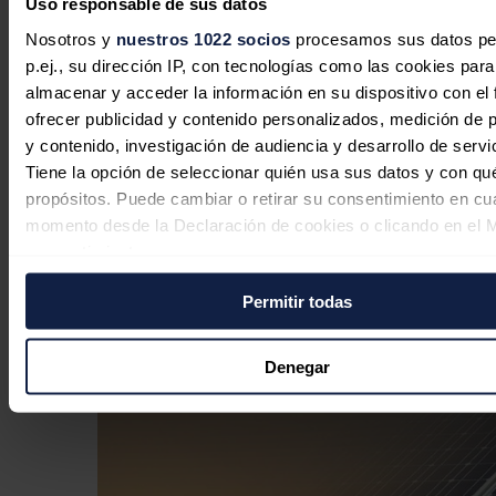
EDP Renewables, filial 'verde' de
Uso responsable de sus datos
EDP, casi duplica beneficios en el
Nosotros y
nuestros 1022 socios
procesamos sus datos pe
primer semestre al ganar 183,7
p.ej., su dirección IP, con tecnologías como las cookies para
almacenar y acceder la información en su dispositivo con el 
millones
ofrecer publicidad y contenido personalizados, medición de p
Redacción
04/08/2026
y contenido, investigación de audiencia y desarrollo de servi
Tiene la opción de seleccionar quién usa sus datos y con qu
propósitos. Puede cambiar o retirar su consentimiento en cu
momento desde la Declaración de cookies o clicando en el 
Portugal prepara un impuesto para
consentimiento.
gravar los beneficios extraordinarios
Permitir todas
de petroleras
Si lo permite, también quisiéramos:
Recopilar información sobre su ubicación geográfica
Redacción
30/07/2026
puede tener una precisión de varios metros
Denegar
Identificar su dispositivo analizándolo activamente p
características específicas (huellas digitales)
Obtenga más información sobre cómo se procesan sus dato
personales y establezca sus preferencias en la
sección de 