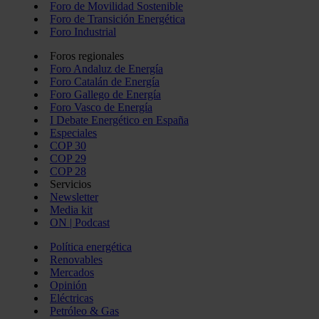
Foro de Movilidad Sostenible
Foro de Transición Energética
Foro Industrial
Foros regionales
Foro Andaluz de Energía
Foro Catalán de Energía
Foro Gallego de Energía
Foro Vasco de Energía
I Debate Energético en España
Especiales
COP 30
COP 29
COP 28
Servicios
Newsletter
Media kit
ON | Podcast
Política energética
Renovables
Mercados
Opinión
Eléctricas
Petróleo & Gas