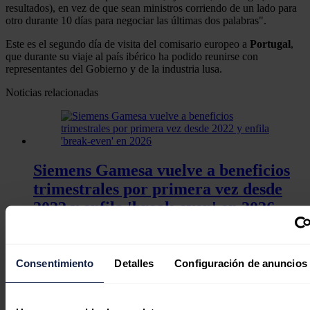
resultados), en vez de que sean ministros corriendo de un lado para
otro durante 10 días para negociar las últimas dos palabras".
Este es el segundo día de visita del comisario europeo a
Portugal
,
que durante su viaje al país ibérico ha podido reunirse con
representantes del Gobierno y de la industria lusa.
Noticias relacionadas
Siemens Gamesa vuelve a beneficios
trimestrales por primera vez desde
2022 y enfila 'break-even' en 2026
Redacción
05/08/2026
Consentimiento
Detalles
Configuración de anuncios