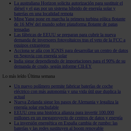
La australiana Horizon solicita autorización para sustituir el
diésel y el gas por un sistema híbrido de energía solar y
baterías en una localidad remota
Ming Yang pone en marcha la primera turbina eólica flotante
de 16 MW del mundo sobre plataforma flotante de patas
tensadas
Las fábricas de EEUU se preparan para cubrir la nueva
demanda de inversores fotovoltaicos tras el veto de la FCC a
equipos extranjeros
Acciona se alía con IGNIS para desarrollar un centro de datos
en Segovia con energía solar
India sigue dependiendo de importaciones para el 90% de su
demanda de crudo, según informe CII-EY
Lo más leído
Última semana
Un nuevo polímero permite fabricar baterías de coche
eléctrico con más autonomía y una vida útil que duplica la
actual
Nueva Zelanda sigue los pasos de Alemania y legaliza la
energía solar enchufable
EEUU crea una histórica alianza para invertir 100.000
millones en un megaproyecto de centros de datos y energía
La inversión energética en España cambia de rumbo: las
baterías y las redes sustituyen al boom renovable