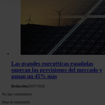
Puede cambiar o retirar su consentimiento en cualquier mo
la Declaración de cookies.
Las cookies de este sitio web se usan para personalizar el c
y los anuncios, ofrecer funciones de redes sociales y analiza
tráfico. Además, compartimos información sobre el uso que 
sitio web con nuestros partners de redes sociales, publicida
análisis web, quienes pueden combinarla con otra informació
haya proporcionado o que hayan recopilado a partir del uso 
hecho de sus servicios.
Las grandes energéticas españolas
superan las previsiones del mercado y
ganan un 45% más
Redacción
29/07/2026
No hay comentarios
Deja tu comentario